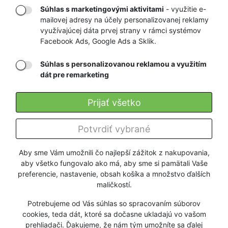
Súhlas s marketingovými aktivitami
- využitie e-
mailovej adresy na účely personalizovanej reklamy
RÝCHLE
GARANCIA
využívajúcej dáta prvej strany v rámci systémov
Facebook Ads, Google Ads a Sklik.
DORUČENIE
NAJNIŽŠÍCH CIEN
Súhlas s personalizovanou reklamou a využitím
dát pre remarketing
Registrovať
Prijať všetko
O nás
Potvrdiť vybrané
Pre zákazníkov
Aby sme Vám umožnili čo najlepší zážitok z nakupovania,
aby všetko fungovalo ako má, aby sme si pamätali Vaše
Firmy a organizácie
preferencie, nastavenie, obsah košíka a množstvo ďalších
maličkostí.
Služby
Potrebujeme od Vás súhlas so spracovaním súborov
cookies, teda dát, ktoré sa dočasne ukladajú vo vašom
prehliadači. Ďakujeme, že nám tým umožníte sa ďalej