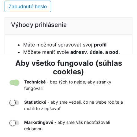
Zabudnuté heslo
Výhody prihlásenia
Máte možnosť spravovať svoj
profil
Môžete meniť svoje
adresy
,
údaje, a pod.
Vidíte
históriu
svojich
objednávok
Aby všetko fungovalo (súhlas
Môžete si nechať
strážiť
cenu
cookies)
Technické
- bez tých to nejde, aby stránky
fungovali
Štatistické
- aby sme vedeli, čo na webe robíte a
mohli to zlepšovať
DORUČENIE
OVERENÝ
TOVARU AŽ K
OBCHOD
Marketingové
- aby sme Vás neobťažovali
VÁM DOMOV
NA HEUREKA.SK
reklamou