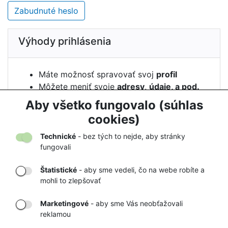
Zabudnuté heslo
Výhody prihlásenia
Máte možnosť spravovať svoj
profil
Môžete meniť svoje
adresy
,
údaje, a pod.
Vidíte
históriu
svojich
objednávok
Aby všetko fungovalo (súhlas
Môžete si nechať
strážiť
cenu
cookies)
Technické
- bez tých to nejde, aby stránky
fungovali
Štatistické
- aby sme vedeli, čo na webe robíte a
mohli to zlepšovať
DORUČENIE
OVERENÝ
TOVARU AŽ K
OBCHOD
Marketingové
- aby sme Vás neobťažovali
VÁM DOMOV
NA HEUREKA.SK
reklamou