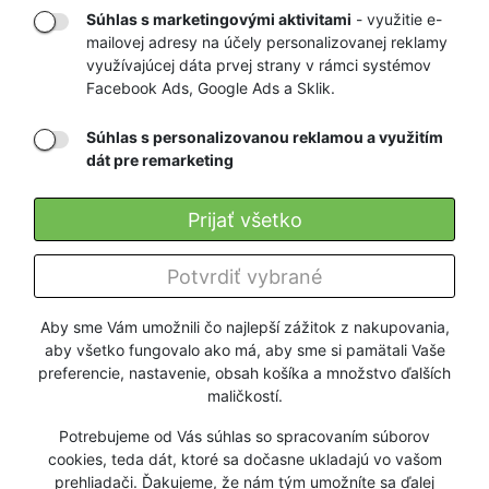
Súhlas s marketingovými aktivitami
- využitie e-
mailovej adresy na účely personalizovanej reklamy
RÝCHLE
GARANCIA
využívajúcej dáta prvej strany v rámci systémov
Facebook Ads, Google Ads a Sklik.
DORUČENIE
NAJNIŽŠÍCH CIEN
Súhlas s personalizovanou reklamou a využitím
dát pre remarketing
Registrovať
Prijať všetko
O nás
Potvrdiť vybrané
Pre zákazníkov
Aby sme Vám umožnili čo najlepší zážitok z nakupovania,
aby všetko fungovalo ako má, aby sme si pamätali Vaše
Firmy a organizácie
preferencie, nastavenie, obsah košíka a množstvo ďalších
maličkostí.
Služby
Potrebujeme od Vás súhlas so spracovaním súborov
cookies, teda dát, ktoré sa dočasne ukladajú vo vašom
prehliadači. Ďakujeme, že nám tým umožníte sa ďalej