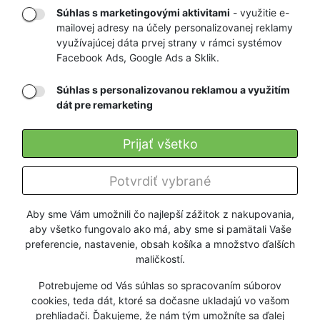
Súhlas s marketingovými aktivitami
- využitie e-
mailovej adresy na účely personalizovanej reklamy
RÝCHLE
GARANCIA
využívajúcej dáta prvej strany v rámci systémov
Facebook Ads, Google Ads a Sklik.
DORUČENIE
NAJNIŽŠÍCH CIEN
Súhlas s personalizovanou reklamou a využitím
dát pre remarketing
Registrovať
Prijať všetko
O nás
Potvrdiť vybrané
Pre zákazníkov
Aby sme Vám umožnili čo najlepší zážitok z nakupovania,
aby všetko fungovalo ako má, aby sme si pamätali Vaše
Firmy a organizácie
preferencie, nastavenie, obsah košíka a množstvo ďalších
maličkostí.
Služby
Potrebujeme od Vás súhlas so spracovaním súborov
cookies, teda dát, ktoré sa dočasne ukladajú vo vašom
prehliadači. Ďakujeme, že nám tým umožníte sa ďalej