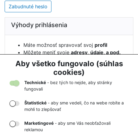
Zabudnuté heslo
Výhody prihlásenia
Máte možnosť spravovať svoj
profil
Môžete meniť svoje
adresy
,
údaje, a pod.
Vidíte
históriu
svojich
objednávok
Aby všetko fungovalo (súhlas
Môžete si nechať
strážiť
cenu
cookies)
Technické
- bez tých to nejde, aby stránky
fungovali
Štatistické
- aby sme vedeli, čo na webe robíte a
mohli to zlepšovať
DORUČENIE
OVERENÝ
TOVARU AŽ K
OBCHOD
Marketingové
- aby sme Vás neobťažovali
VÁM DOMOV
NA HEUREKA.SK
reklamou