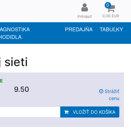
0
0,00 EUR
Prihlásiť
IAGNOSTIKA
PREDAJŇA
TABUĽKY
HODIDLA
sieti
E
9.50
Strážiť
cenu
VLOŽIŤ DO KOŠÍKA