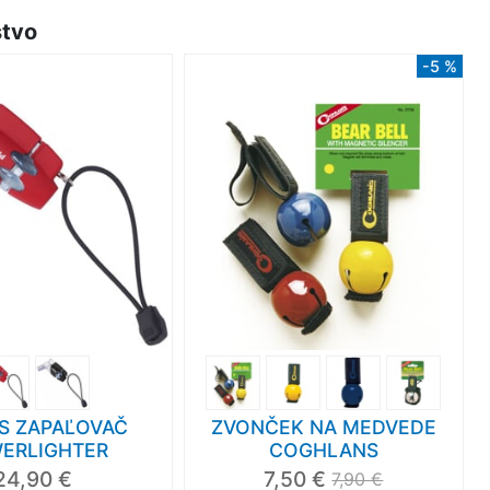
stvo
-5 %
S ZAPAĽOVAČ
ZVONČEK NA MEDVEDE
ERLIGHTER
COGHLANS
24,90 €
7,50 €
7,90 €