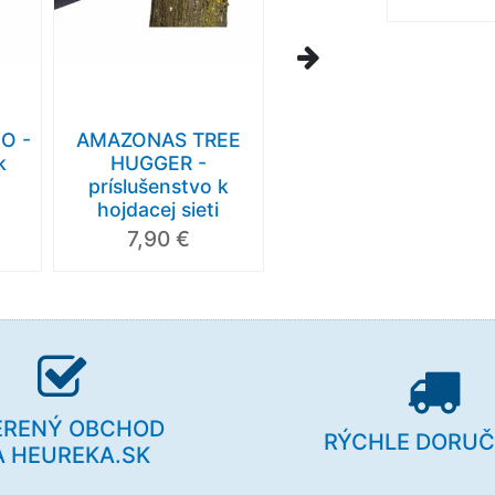
O -
AMAZONAS TREE
k
HUGGER -
príslušenstvo k
hojdacej sieti
7,90 €
ERENÝ OBCHOD
RÝCHLE DORUČ
A HEUREKA.SK