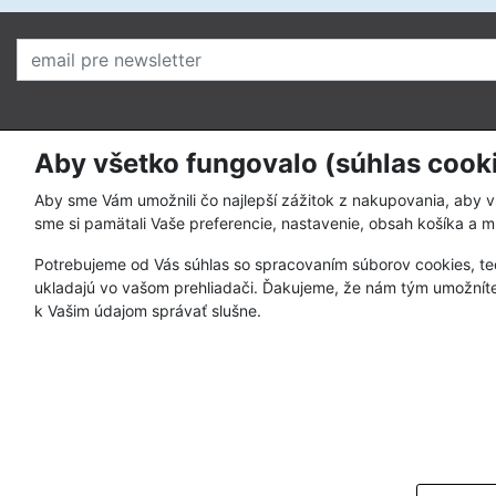
Aby všetko fungovalo (súhlas cook
O nás
Pre zákazní
Prečo nakupovať u nás
Ako nakupo
Aby sme Vám umožnili čo najlepší zážitok z nakupovania, aby 
sme si pamätali Vaše preferencie, nastavenie, obsah košíka a m
Kto sme
Spôsoby pla
Potrebujeme od Vás súhlas so spracovaním súborov cookies, te
Kontakty
Obchodné p
ukladajú vo vašom prehliadači. Ďakujeme, že nám tým umožníte
Registrácia 
k Vašim údajom správať slušne.
Postup pri re
Ochrana oso