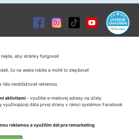
Služby
Diagnostika chodidla
 nejde, aby stránky fungovali
Servis lyží a snowboardov
eli, čo na webe robíte a mohli to zlepšovať
Bootfitting (formovanie lyžiarok)
 Vás neobťažovali reklamou
Rozltáčanie turistickej obuvi
Požičovňa detských lyží a lyžiarok
i aktivitami
- využitie e-mailovej adresy na účely
y využívajúcej dáta prvej strany v rámci systémov Facebook
Požičovňa Skialpovej výstroje
Požičovňa Via Ferratovej výstroje
nou reklamou a využitím dát pre remarketing