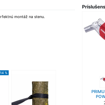
Príslušen
rfektnú montáž na stenu.
-14 %
PRIMU
POW