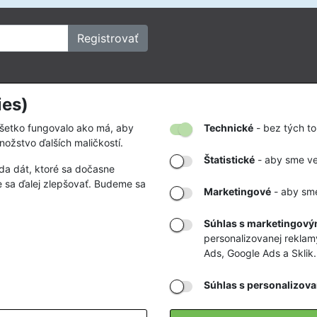
Registrovať
ies)
kov
Firmy a organizácie
vať
Zákazky na mieru
všetko fungovalo ako má, aby
Technické
- bez tých to
nožstvo ďalších maličkostí.
tby a doručenia
Partnerstvá a spolupráca
Štatistické
- aby sme ved
da dát, ktoré sa dočasne
odmienky
 sa ďalej zlepšovať. Budeme sa
Marketingové
- aby sme
a zľavy
klamácii a vrátení
Súhlas s marketingovým
personalizovanej reklam
bných údajov
Ads, Google Ads a Sklik.
Súhlas s personalizova