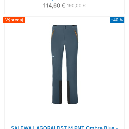
114,60 €
190,00 €
Výpredaj
-40 %
SALEWA LAGORAI DST M PNT Ombre Blue -