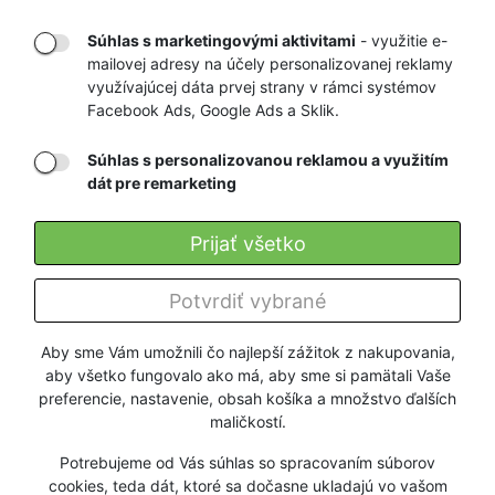
Súhlas s marketingovými aktivitami
- využitie e-
mailovej adresy na účely personalizovanej reklamy
RÝCHLE
GARANCIA
využívajúcej dáta prvej strany v rámci systémov
Facebook Ads, Google Ads a Sklik.
DORUČENIE
NAJNIŽŠÍCH CIEN
Súhlas s personalizovanou reklamou a využitím
dát pre remarketing
Registrovať
Prijať všetko
O nás
Potvrdiť vybrané
Pre zákazníkov
Aby sme Vám umožnili čo najlepší zážitok z nakupovania,
aby všetko fungovalo ako má, aby sme si pamätali Vaše
Firmy a organizácie
preferencie, nastavenie, obsah košíka a množstvo ďalších
maličkostí.
Služby
Potrebujeme od Vás súhlas so spracovaním súborov
cookies, teda dát, ktoré sa dočasne ukladajú vo vašom