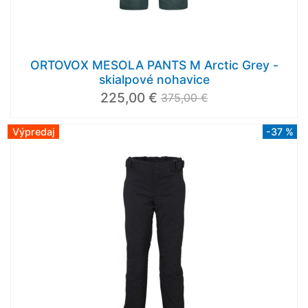
ORTOVOX MESOLA PANTS M Arctic Grey -
skialpové nohavice
225,00 €
375,00 €
Výpredaj
-37 %