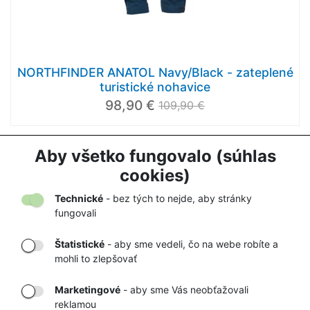
NORTHFINDER ANATOL Navy/Black - zateplené
turistické nohavice
98,90 €
109,90 €
Aby všetko fungovalo (súhlas
1
2
3
cookies)
Načítať ďalej
Technické
- bez tých to nejde, aby stránky
fungovali
Štatistické
- aby sme vedeli, čo na webe robíte a
mohli to zlepšovať
DORUČENIE
OVERENÝ
TOVARU AŽ K
OBCHOD
Marketingové
- aby sme Vás neobťažovali
VÁM DOMOV
NA HEUREKA.SK
reklamou