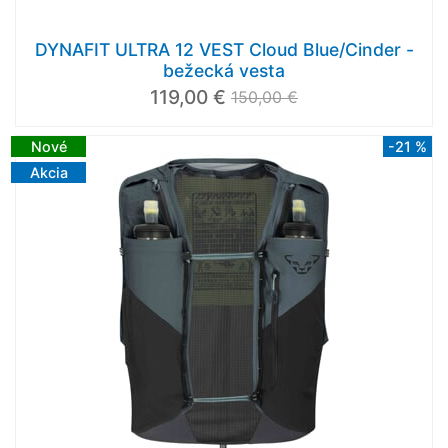
DYNAFIT ULTRA 12 VEST Cloud Blue/Cinder -
bežecká vesta
119,00 €
150,00 €
Nové
-21 %
Akcia