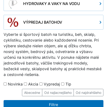
HYDROVAKY A VAKY NA VODU
VÝPREDAJ BATOHOV
Vyberte si športový batoh na turistiku, beh, skialp,
cyklistiku, cestovanie alebo každodenné nosenie. Pri
výbere sledujte nielen objem, ale aj dĺžku chrbta,
nosný systém, bedrový pás, odvetranie a výbavu
určenú na konkrétnu aktivitu. V ponuke nájdete malé
jednodňové batohy, väčšie trekingové modely,
bežecké vesty, skialpové batohy aj praktické mestské
a cestovné riešenia.
Novinka
Akcia
Vypredaj
Tip
Abecedne
Od najlacnejšieho
Od najdrahšieho
Filtre