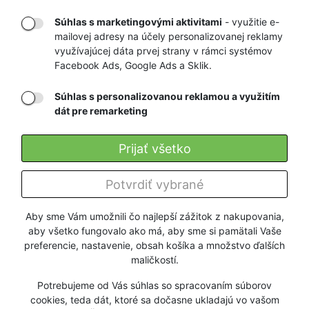
Súhlas s marketingovými aktivitami
- využitie e-
mailovej adresy na účely personalizovanej reklamy
RÝCHLE
GARANCIA
využívajúcej dáta prvej strany v rámci systémov
Facebook Ads, Google Ads a Sklik.
DORUČENIE
NAJNIŽŠÍCH CIEN
Súhlas s personalizovanou reklamou a využitím
dát pre remarketing
Registrovať
Prijať všetko
O nás
Potvrdiť vybrané
Pre zákazníkov
Aby sme Vám umožnili čo najlepší zážitok z nakupovania,
aby všetko fungovalo ako má, aby sme si pamätali Vaše
Firmy a organizácie
preferencie, nastavenie, obsah košíka a množstvo ďalších
maličkostí.
Služby
Potrebujeme od Vás súhlas so spracovaním súborov
cookies, teda dát, ktoré sa dočasne ukladajú vo vašom