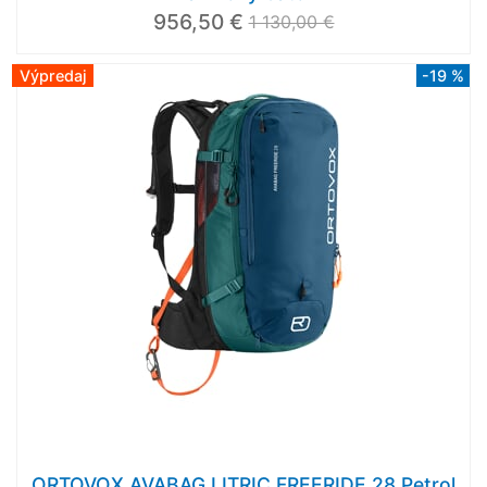
956,50 €
1 130,00 €
Výpredaj
-19 %
ORTOVOX AVABAG LITRIC FREERIDE 28 Petrol