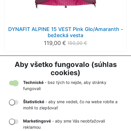
DYNAFIT ALPINE 15 VEST Pink Glo/Amaranth -
bežecká vesta
119,00 €
150,00 €
Aby všetko fungovalo (súhlas
1
2
3
cookies)
Načítať ďalej
Technické
- bez tých to nejde, aby stránky
fungovali
Štatistické
- aby sme vedeli, čo na webe robíte a
mohli to zlepšovať
DORUČENIE
OVERENÝ
TOVARU AŽ K
OBCHOD
Marketingové
- aby sme Vás neobťažovali
VÁM DOMOV
NA HEUREKA.SK
reklamou