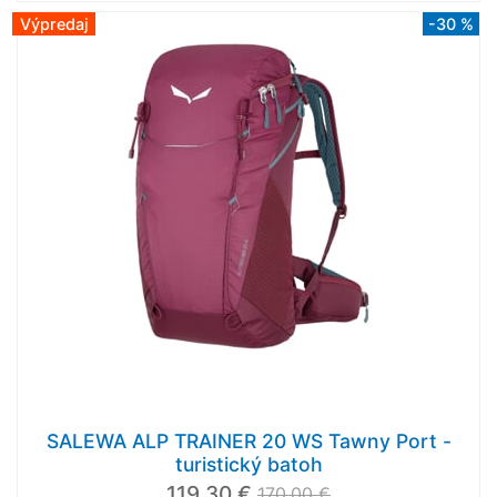
Výpredaj
-30 %
SALEWA ALP TRAINER 20 WS Tawny Port -
turistický batoh
119,30 €
170,00 €