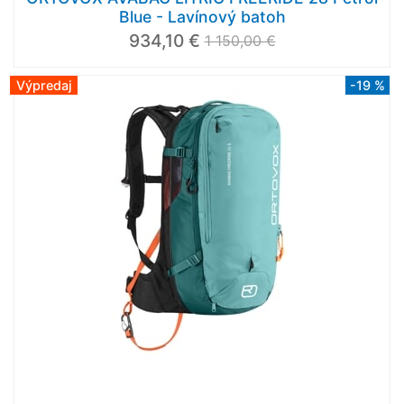
Blue - Lavínový batoh
934,10 €
1 150,00 €
Výpredaj
-19 %