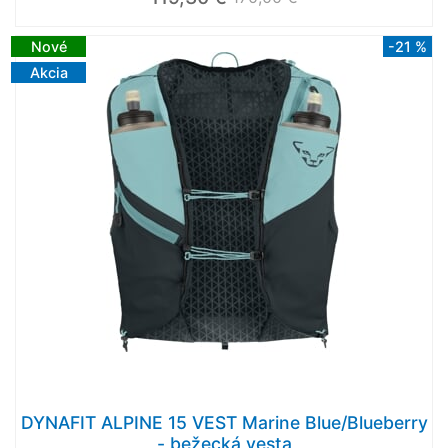
Nové
-21 %
Akcia
DYNAFIT ALPINE 15 VEST Marine Blue/Blueberry
- bežecká vesta