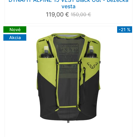
vesta
119,00 €
150,00 €
Nové
-21 %
Akcia