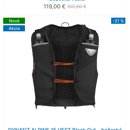
119,00 €
150,00 €
Nové
-21 %
Akcia
DYNAFIT ALPINE 15 VEST Black Out - bežecká