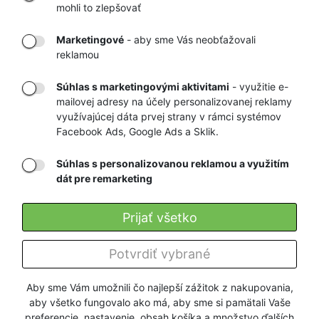
mohli to zlepšovať
RÝCHLE
GARANCIA
Marketingové
- aby sme Vás neobťažovali
DORUČENIE
NAJNIŽŠÍCH CIEN
reklamou
Súhlas s marketingovými aktivitami
- využitie e-
Registrovať
mailovej adresy na účely personalizovanej reklamy
využívajúcej dáta prvej strany v rámci systémov
Facebook Ads, Google Ads a Sklik.
O nás
Súhlas s personalizovanou reklamou a využitím
dát pre remarketing
Pre zákazníkov
Prijať všetko
Firmy a organizácie
Služby
Potvrdiť vybrané
Aby sme Vám umožnili čo najlepší zážitok z nakupovania,
aby všetko fungovalo ako má, aby sme si pamätali Vaše
preferencie, nastavenie, obsah košíka a množstvo ďalších