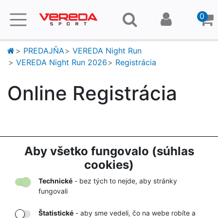
0
PREDAJŇA
VEREDA Night Run
VEREDA Night Run 2026
Registrácia
Online Registrácia
Aby všetko fungovalo (súhlas
cookies)
DORUČENIE
OVERENÝ
Technické
- bez tých to nejde, aby stránky
TOVARU AŽ K
OBCHOD
fungovali
VÁM DOMOV
NA HEUREKA.SK
Štatistické
- aby sme vedeli, čo na webe robíte a