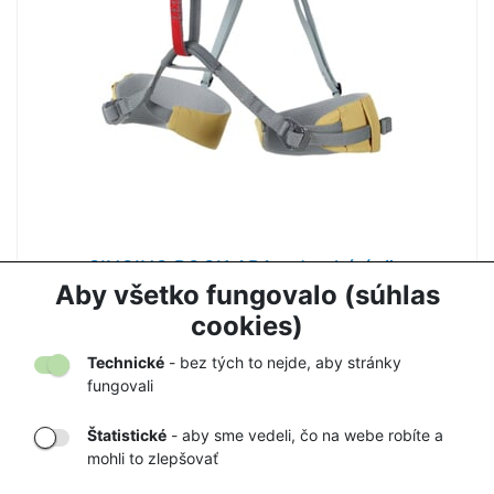
SINGING ROCK ARA - detský úväz
Aby všetko fungovalo (súhlas
49,90 €
53,72 €
cookies)
Technické
- bez tých to nejde, aby stránky
fungovali
Štatistické
- aby sme vedeli, čo na webe robíte a
mohli to zlepšovať
DORUČENIE
OVERENÝ