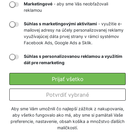
TOVARU AŽ K
OBCHOD
Marketingové
- aby sme Vás neobťažovali
VÁM DOMOV
NA HEUREKA.SK
reklamou
Súhlas s marketingovými aktivitami
- využitie e-
mailovej adresy na účely personalizovanej reklamy
RÝCHLE
GARANCIA
využívajúcej dáta prvej strany v rámci systémov
Facebook Ads, Google Ads a Sklik.
DORUČENIE
NAJNIŽŠÍCH CIEN
Súhlas s personalizovanou reklamou a využitím
dát pre remarketing
Registrovať
Prijať všetko
O nás
Potvrdiť vybrané
Pre zákazníkov
Aby sme Vám umožnili čo najlepší zážitok z nakupovania,
aby všetko fungovalo ako má, aby sme si pamätali Vaše
Firmy a organizácie
preferencie, nastavenie, obsah košíka a množstvo ďalších
maličkostí.
Služby