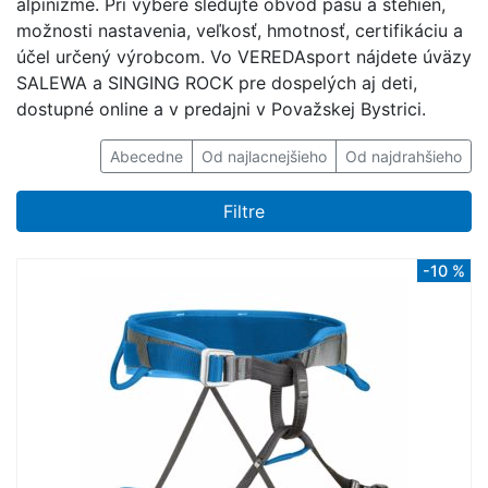
alpinizme. Pri výbere sledujte obvod pásu a stehien,
možnosti nastavenia, veľkosť, hmotnosť, certifikáciu a
účel určený výrobcom. Vo VEREDAsport nájdete úväzy
SALEWA a SINGING ROCK pre dospelých aj deti,
dostupné online a v predajni v Považskej Bystrici.
Abecedne
Od najlacnejšieho
Od najdrahšieho
Filtre
-10 %