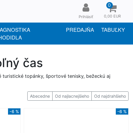
0
0,00 EUR
Prihlásiť
IAGNOSTIKA
PREDAJŇA
TABUĽKY
HODIDLA
oľný čas
 turistické topánky, športové tenisky, bežeckú aj
Abecedne
Od najlacnejšieho
Od najdrahšieho
-6 %
-6 %