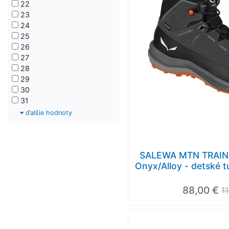
22
23
24
25
26
27
28
29
30
31
ďalšie hodnoty
SALEWA MTN TRAINE
Onyx/Alloy - detské t
88,00 €
1