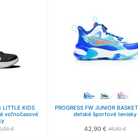
 LITTLE KIDS
PROGRESS FW JUNIOR BASKET
ké voľnočasové
detské športové tenisky
ky
42,90 €
0,00 €
46,90 €