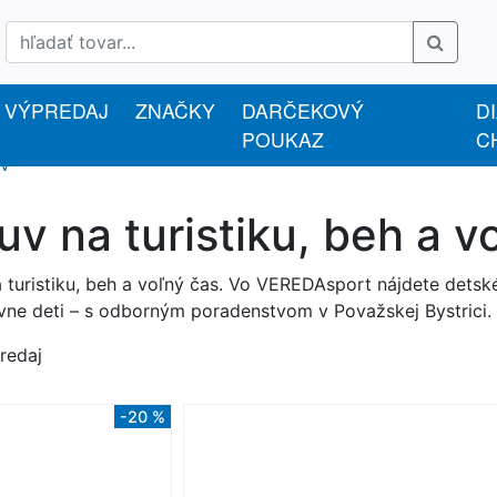
VÝPREDAJ
ZNAČKY
DARČEKOVÝ
D
POUKAZ
C
V
v na turistiku, beh a v
 turistiku, beh a voľný čas. Vo VEREDAsport nájdete detské
vne deti – s odborným poradenstvom v Považskej Bystrici.
redaj
-20 %