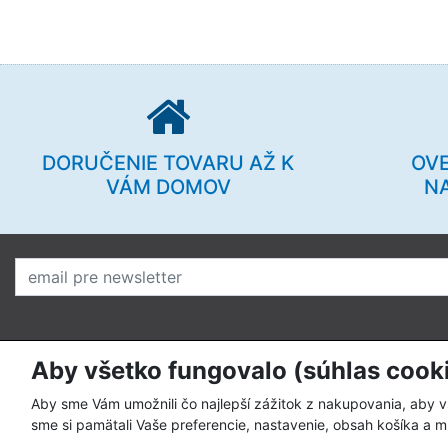
DORUČENIE TOVARU AŽ K
OV
VÁM DOMOV
N
Aby všetko fungovalo (súhlas cook
O nás
Pre zákazní
Prečo nakupovať u nás
Ako nakupo
Aby sme Vám umožnili čo najlepší zážitok z nakupovania, aby 
sme si pamätali Vaše preferencie, nastavenie, obsah košíka a m
Kto sme
Spôsoby pla