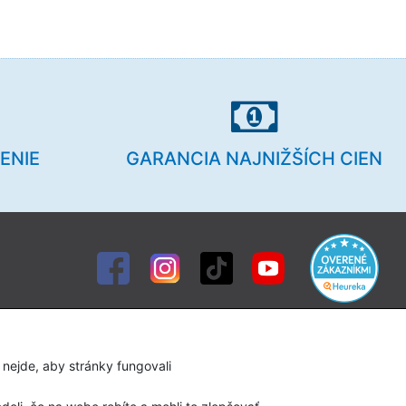
ENIE
GARANCIA NAJNIŽŠÍCH CIEN
Služby
Diagnostika chodidla
 nejde, aby stránky fungovali
Servis lyží a snowboardov