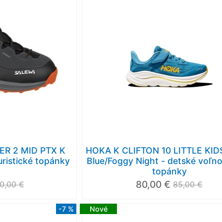
R 2 MID PTX K
HOKA K CLIFTON 10 LITTLE KIDS
uristické topánky
Blue/Foggy Night - detské voľn
topánky
80,00 €
10,00 €
85,00 €
-7 %
Nové