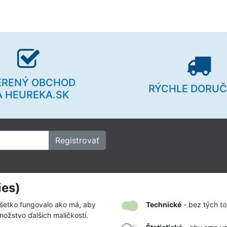
ERENÝ OBCHOD
RÝCHLE DORUČ
A HEUREKA.SK
Registrovať
ies)
kov
Firmy a organizácie
vať
Zákazky na mieru
všetko fungovalo ako má, aby
Technické
- bez tých to
nožstvo ďalších maličkostí.
tby a doručenia
Partnerstvá a spolupráca