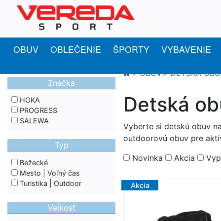
OBUV
OBLEČENIE
ŠPORTY
VYBAVENIE
OBUV
DETSKÁ OBU
Značka
Detská obu
HOKA
PROGRESS
SALEWA
Vyberte si detskú obuv na
outdoorovú obuv pre aktí
Typ
Novinka
Akcia
Vyp
Bežecké
Mesto | Voľný čas
Turistika | Outdoor
Akcia
Veĺkosť