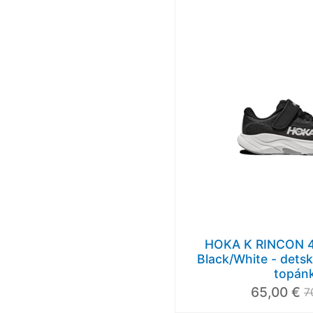
HOKA K RINCON 4
Black/White - dets
topán
65,00 €
7