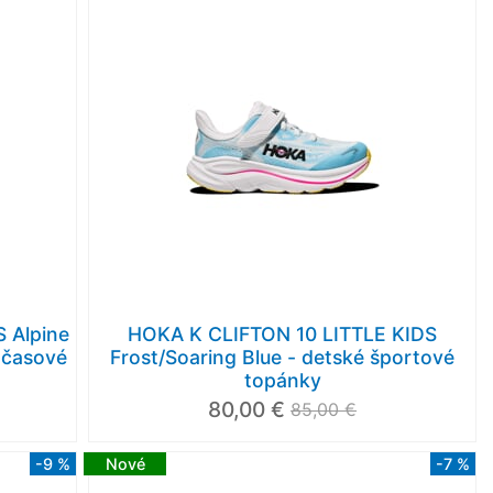
 Alpine
HOKA K CLIFTON 10 LITTLE KIDS
očasové
Frost/Soaring Blue - detské športové
topánky
80,00 €
85,00 €
-9 %
Nové
-7 %