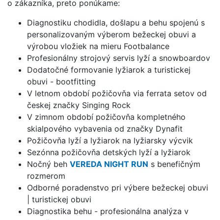
o zákazníka, preto ponúkame:
Diagnostiku chodidla, došlapu a behu spojenú s
personalizovaným výberom bežeckej obuvi a
výrobou vložiek na mieru Footbalance
Profesionálny strojový servis lyží a snowboardov
Dodatočné formovanie lyžiarok a turistickej
obuvi - bootfitting
V letnom období požičovňa via ferrata setov od
českej značky Singing Rock
V zimnom období požičovňa kompletného
skialpového vybavenia od značky Dynafit
Požičovňa lyží a lyžiarok na lyžiarsky výcvik
Sezónna požičovňa detských lyží a lyžiarok
Nočný beh
VEREDA NIGHT RUN
s benefičným
rozmerom
Odborné poradenstvo pri výbere bežeckej obuvi
| turistickej obuvi
Diagnostika behu - profesionálna analýza v