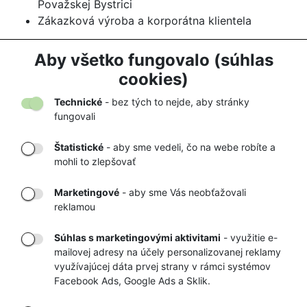
Považskej Bystrici
Zákazková výroba a korporátna klientela
Ľutujeme, táto kategória je momentálne ešte
Aby všetko fungovalo (súhlas
prázdna! Pracujeme na nej.
cookies)
Technické
- bez tých to nejde, aby stránky
fungovali
Štatistické
- aby sme vedeli, čo na webe robíte a
mohli to zlepšovať
DORUČENIE
OVERENÝ
TOVARU AŽ K
OBCHOD
Marketingové
- aby sme Vás neobťažovali
VÁM DOMOV
NA HEUREKA.SK
reklamou
Súhlas s marketingovými aktivitami
- využitie e-
mailovej adresy na účely personalizovanej reklamy
RÝCHLE
GARANCIA
využívajúcej dáta prvej strany v rámci systémov
Facebook Ads, Google Ads a Sklik.
DORUČENIE
NAJNIŽŠÍCH CIEN