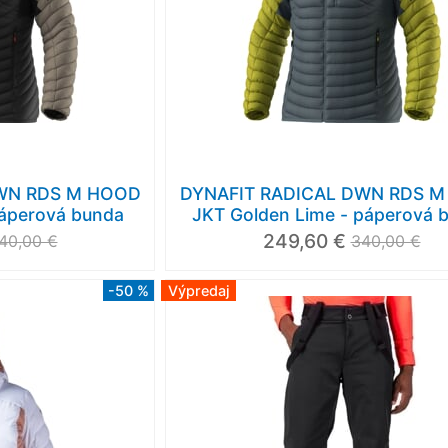
DWN RDS M HOOD
DYNAFIT RADICAL DWN RDS 
páperová bunda
JKT Golden Lime - páperová 
249,60 €
40,00 €
340,00 €
-50 %
Výpredaj