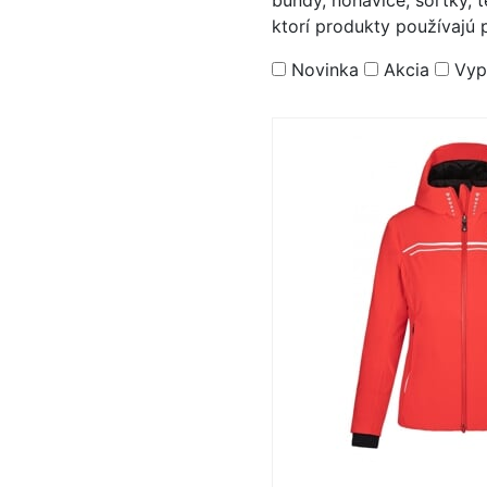
bundy, nohavice, šortky, 
ktorí produkty používajú 
Novinka
Akcia
Vyp