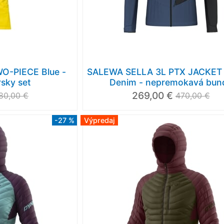
O-PIECE Blue -
SALEWA SELLA 3L PTX JACKET
rsky set
Denim - nepremokavá bun
269,00 €
80,00 €
470,00 €
-27 %
Výpredaj