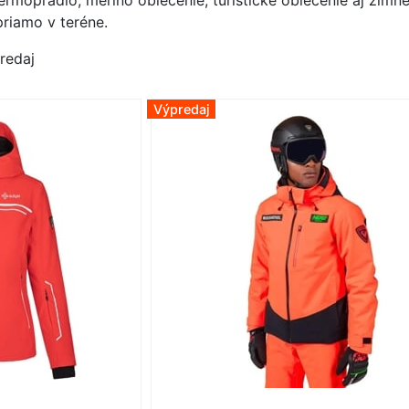
termoprádlo, merino oblečenie, turistické oblečenie aj zim
priamo v teréne.
redaj
Výpredaj