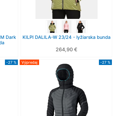
 M Dark
KILPI DALILA-W 23/24 - lyžiarska bunda
da
264,90 €
-27 %
Výpredaj
-27 %