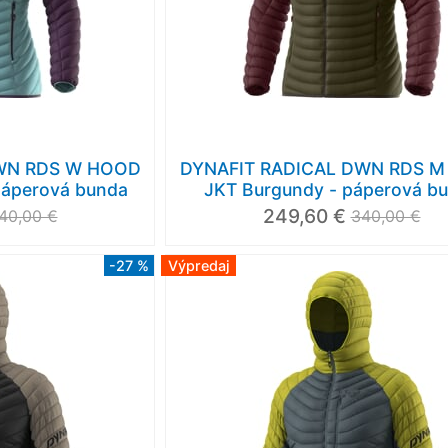
DWN RDS W HOOD
DYNAFIT RADICAL DWN RDS 
 páperová bunda
JKT Burgundy - páperová b
249,60 €
40,00 €
340,00 €
-27 %
Výpredaj