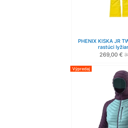
PHENIX KISKA JR TW
rastúci lyžia
269,00 €
3
Výpredaj