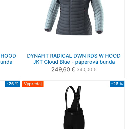
M HOOD
DYNAFIT RADICAL DWN RDS W HOOD
bunda
JKT Cloud Blue - páperová bunda
249,60 €
340,00 €
-26 %
Výpredaj
-26 %