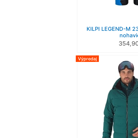
KILPI LEGEND-M 23/
nohavi
354,90
Výpredaj