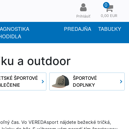
0
0,00 EUR
Prihlásiť
IAGNOSTIKA
PREDAJŇA
TABUĽKY
HODIDLA
iku a outdoor
ETSKÉ ŠPORTOVÉ
ŠPORTOVÉ
BLEČENIE
DOPLNKY
y voľný čas. Vo VEREDAsport nájdete bežecké tričká,