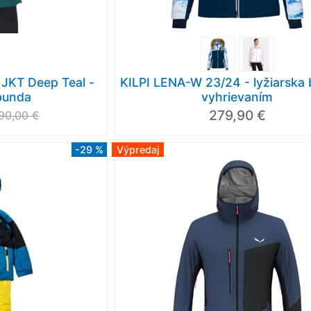
KT Deep Teal -
KILPI LENA-W 23/24 - lyžiarska
 bunda
vyhrievaním
279,90 €
90,00 €
-29 %
Výpredaj