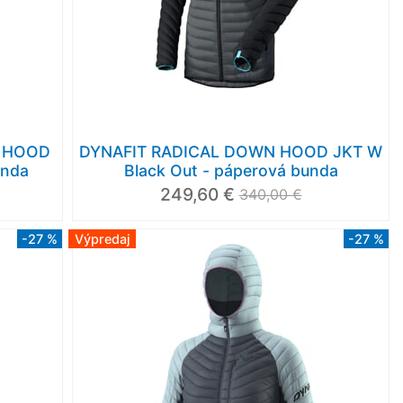
M HOOD
DYNAFIT RADICAL DOWN HOOD JKT W
unda
Black Out - páperová bunda
249,60 €
340,00 €
-27 %
Výpredaj
-27 %