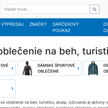
VÝPREDAJ
ZNAČKY
DARČEKOVÝ
D
POUKAZ
C
blečenie na beh, turist
TOVÉ
DÁMSKE ŠPORTOVÉ
D
OBLEČENIE
O
vé oblečenie na beh, turistiku, skialp, lyžovanie aj aktívn