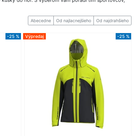
né kúsky do hôr. S výberom vám poradí tím športovcov,
Abecedne
Od najlacnejšieho
Od najdrahšieho
-25 %
Výpredaj
-25 %