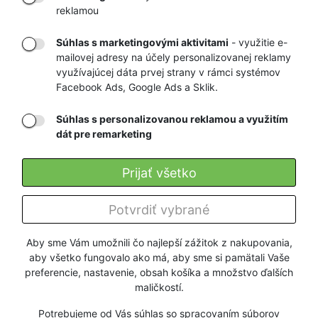
VÁM DOMOV
NA HEUREKA.SK
reklamou
Súhlas s marketingovými aktivitami
- využitie e-
mailovej adresy na účely personalizovanej reklamy
RÝCHLE
GARANCIA
využívajúcej dáta prvej strany v rámci systémov
Facebook Ads, Google Ads a Sklik.
DORUČENIE
NAJNIŽŠÍCH CIEN
Súhlas s personalizovanou reklamou a využitím
dát pre remarketing
Registrovať
Prijať všetko
O nás
Potvrdiť vybrané
Pre zákazníkov
Aby sme Vám umožnili čo najlepší zážitok z nakupovania,
aby všetko fungovalo ako má, aby sme si pamätali Vaše
Firmy a organizácie
preferencie, nastavenie, obsah košíka a množstvo ďalších
maličkostí.
Služby
Potrebujeme od Vás súhlas so spracovaním súborov