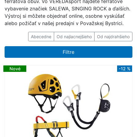
ferratová obuv. Vo VEREDAsport nájdete ferratové
vybavenie značiek SALEWA, SINGING ROCK a ďalších.
Výstroj si môžete objednať online, osobne vyskúšať
alebo požičať v našej predajni v Považskej Bystrici.
Abecedne
Od najlacnejšieho
Od najdrahšieho
Filtre
Nové
-12 %