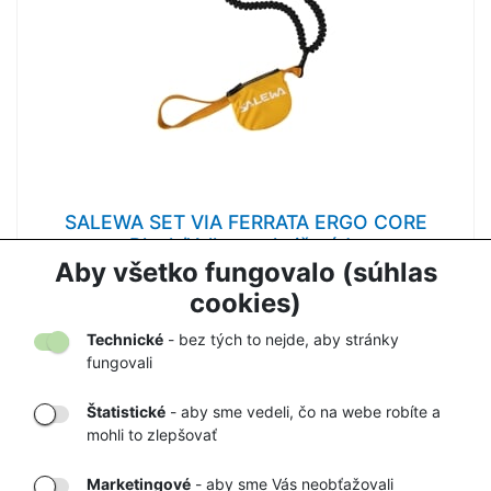
SALEWA SET VIA FERRATA ERGO CORE
Black/Yellow - tlmič pádu
Aby všetko fungovalo (súhlas
117,00 €
130,00 €
cookies)
Technické
- bez tých to nejde, aby stránky
fungovali
Štatistické
- aby sme vedeli, čo na webe robíte a
mohli to zlepšovať
DORUČENIE
OVERENÝ
TOVARU AŽ K
OBCHOD
Marketingové
- aby sme Vás neobťažovali