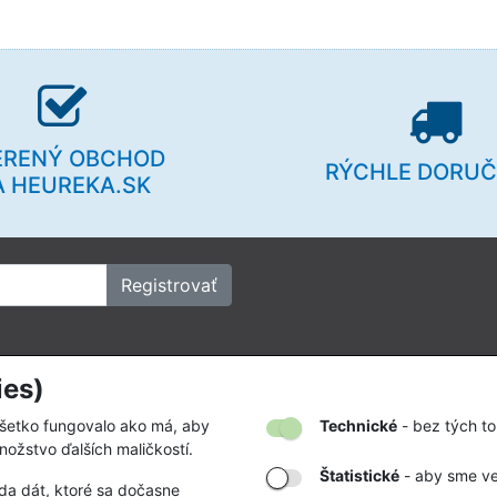
ERENÝ OBCHOD
RÝCHLE DORUČ
A HEUREKA.SK
Registrovať
ies)
kov
Firmy a organizácie
vať
Zákazky na mieru
všetko fungovalo ako má, aby
Technické
- bez tých to
nožstvo ďalších maličkostí.
tby a doručenia
Partnerstvá a spolupráca
Štatistické
- aby sme ved
da dát, ktoré sa dočasne
odmienky