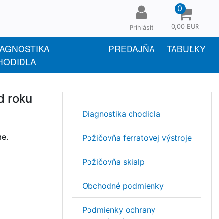
0
0,00 EUR
Prihlásiť
IAGNOSTIKA
PREDAJŇA
TABUĽKY
HODIDLA
d roku
Diagnostika chodidla
me.
Požičovňa ferratovej výstroje
Požičovňa skialp
Obchodné podmienky
Podmienky ochrany