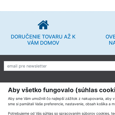
DORUČENIE TOVARU AŽ K
OV
VÁM DOMOV
N
Aby všetko fungovalo (súhlas cook
O nás
Pre zákazní
Prečo nakupovať u nás
Ako nakupo
Aby sme Vám umožnili čo najlepší zážitok z nakupovania, aby 
sme si pamätali Vaše preferencie, nastavenie, obsah košíka a m
Kto sme
Spôsoby pla
Potrebujeme od Vás súhlas so spracovaním súborov cookies, te
Kontakty
Obchodné p