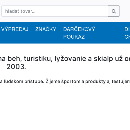
VÝPREDAJ
ZNAČKY
DARČEKOVÝ
D
POUKAZ
C
 beh, turistiku, lyžovanie a skialp už o
2003.
 ľudskom prístupe. Žijeme športom a produkty aj testuje