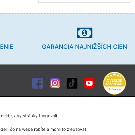
ENIE
GARANCIA NAJNIŽŠÍCH CIEN
Služby
Diagnostika chodidla
 nejde, aby stránky fungovali
Servis lyží a snowboardov
eli, čo na webe robíte a mohli to zlepšovať
Bootfitting (formovanie lyžiarok)