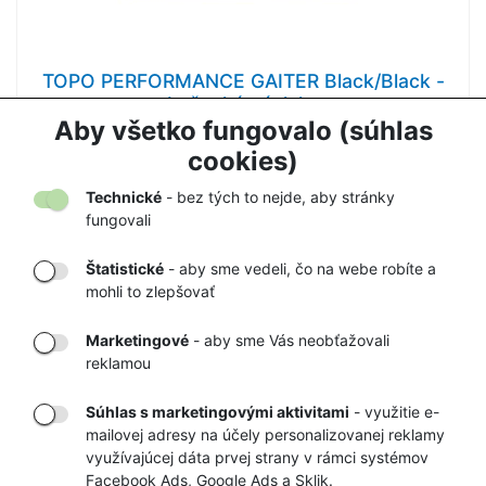
TOPO PERFORMANCE GAITER Black/Black -
bežecké návleky
Aby všetko fungovalo (súhlas
33,30 €
35,00 €
cookies)
Technické
- bez tých to nejde, aby stránky
fungovali
Štatistické
- aby sme vedeli, čo na webe robíte a
mohli to zlepšovať
DORUČENIE
OVERENÝ
TOVARU AŽ K
OBCHOD
Marketingové
- aby sme Vás neobťažovali
VÁM DOMOV
NA HEUREKA.SK
reklamou
Súhlas s marketingovými aktivitami
- využitie e-
mailovej adresy na účely personalizovanej reklamy
RÝCHLE
GARANCIA
využívajúcej dáta prvej strany v rámci systémov
Facebook Ads, Google Ads a Sklik.