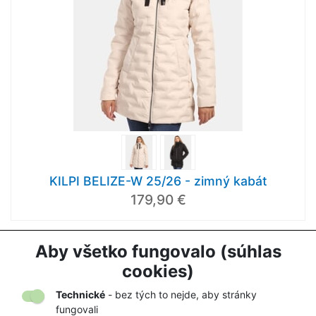
KILPI BELIZE-W 25/26 - zimný kabát
179,90 €
Aby všetko fungovalo (súhlas
1
2
...
29
cookies)
Načítať ďalej
Technické
- bez tých to nejde, aby stránky
fungovali