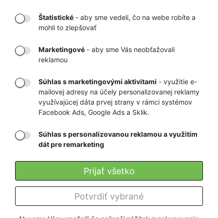
Štatistické
- aby sme vedeli, čo na webe robíte a
mohli to zlepšovať
DORUČENIE
OVERENÝ
TOVARU AŽ K
OBCHOD
Marketingové
- aby sme Vás neobťažovali
VÁM DOMOV
NA HEUREKA.SK
reklamou
Súhlas s marketingovými aktivitami
- využitie e-
mailovej adresy na účely personalizovanej reklamy
RÝCHLE
GARANCIA
využívajúcej dáta prvej strany v rámci systémov
Facebook Ads, Google Ads a Sklik.
DORUČENIE
NAJNIŽŠÍCH CIEN
Súhlas s personalizovanou reklamou a využitím
dát pre remarketing
Registrovať
Prijať všetko
O nás
Potvrdiť vybrané
Pre zákazníkov