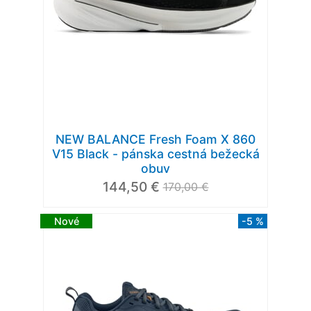
NEW BALANCE Fresh Foam X 860
V15 Black - pánska cestná bežecká
obuv
144,50 €
170,00 €
Nové
-5 %