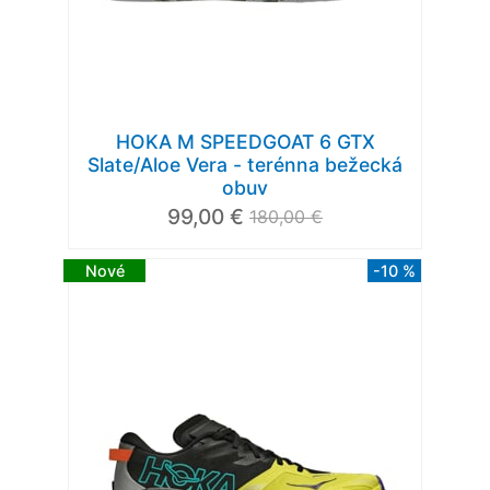
HOKA M SPEEDGOAT 6 GTX
Slate/Aloe Vera - terénna bežecká
obuv
99,00 €
180,00 €
Nové
-10 %