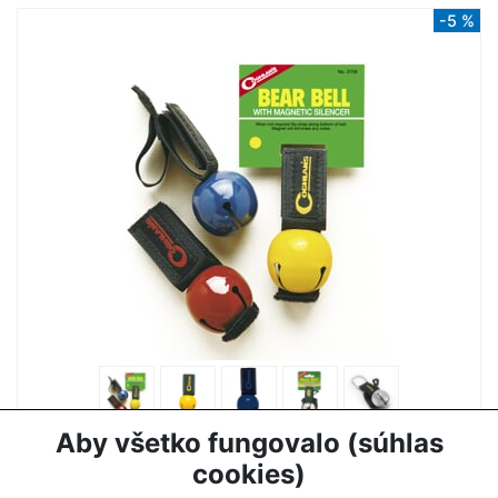
-5 %
ZVONČEK NA MEDVEDE COGHLANS
Aby všetko fungovalo (súhlas
7,50 €
7,90 €
cookies)