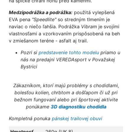
na špičke chráni nohu pred kameňmi.
Medzipodrážka a podrážka:
použitá vylepšená
EVA pena
"Speedlite"
so stredným tlmením je
naviac o niečo ľahšia. Podrážka
Vibram
je svojími
vlastnosťami a vzorkovaním prispôsobená na beh
v zmiešanom teréne - asfalt aj trail.
Pozri si
predstavenie tohto modelu
priamo u
nás na predajni VEREDAsport v Považskej
Bystrici
Zákazníkom, ktorí majú problémy s chodidlami,
bolesťou kolien, chrbtom a došľapom či už pri
bežnom fungovaní alebo pri športovej aktivite
ponúkame
3D diagnostiku
chodidla
Kompletná ponuka
pánskej trailovej obuvi
Hmotnosť
260g (UK 8)