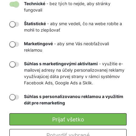
Technické
- bez tých to nejde, aby stránky
fungovali
Štatistické
- aby sme vedeli, čo na webe robíte a
mohli to zlepšovať
DORUČENIE
OVERENÝ
TOVARU AŽ K
OBCHOD
Marketingové
- aby sme Vás neobťažovali
VÁM DOMOV
NA HEUREKA.SK
reklamou
Súhlas s marketingovými aktivitami
- využitie e-
mailovej adresy na účely personalizovanej reklamy
RÝCHLE
GARANCIA
využívajúcej dáta prvej strany v rámci systémov
Facebook Ads, Google Ads a Sklik.
DORUČENIE
NAJNIŽŠÍCH CIEN
Súhlas s personalizovanou reklamou a využitím
dát pre remarketing
Registrovať
Prijať všetko
O nás
Potvrdiť vybrané