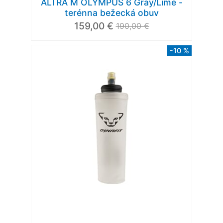
ALTRA M OLYMPUS 6 Gray/Lime -
terénna bežecká obuv
159,00 €
190,00 €
-10 %