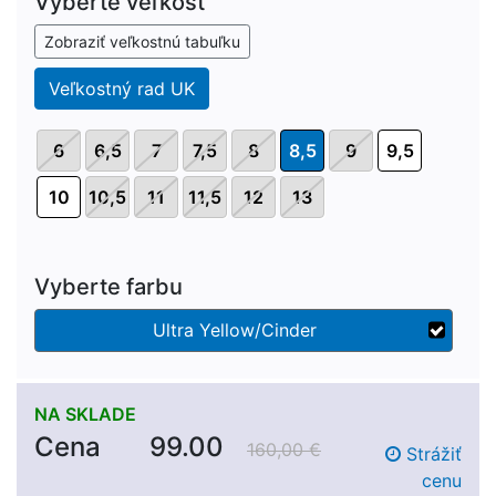
Vyberte veľkosť
Zobraziť veľkostnú tabuľku
Veľkostný rad UK
6
6,5
7
7,5
8
8,5
9
9,5
10
10,5
11
11,5
12
13
Vyberte farbu
Ultra Yellow/Cinder
NA SKLADE
Cena
99.00
160,00 €
Strážiť
cenu