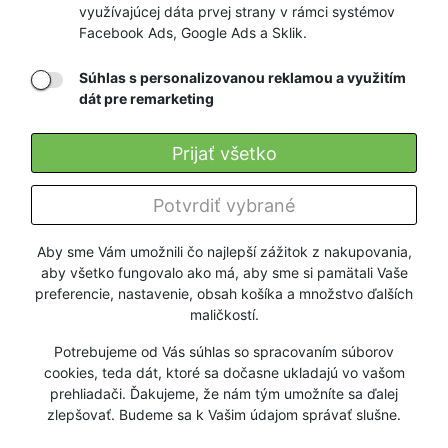
RÝCHLE
GARANCIA
využívajúcej dáta prvej strany v rámci systémov
Facebook Ads, Google Ads a Sklik.
DORUČENIE
NAJNIŽŠÍCH CIEN
Súhlas s personalizovanou reklamou a využitím
dát pre remarketing
Registrovať
Prijať všetko
O nás
Potvrdiť vybrané
Pre zákazníkov
Aby sme Vám umožnili čo najlepší zážitok z nakupovania,
aby všetko fungovalo ako má, aby sme si pamätali Vaše
Firmy a organizácie
preferencie, nastavenie, obsah košíka a množstvo ďalších
maličkostí.
Služby
Potrebujeme od Vás súhlas so spracovaním súborov
cookies, teda dát, ktoré sa dočasne ukladajú vo vašom
prehliadači. Ďakujeme, že nám tým umožníte sa ďalej
zlepšovať. Budeme sa k Vašim údajom správať slušne.
© 2018 VEREDA SPORT. Všetky práva vyhradené.
Kontaktujte nás
v
prípade otázok alebo problémov s prezeraním našich stránok.