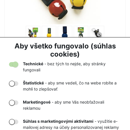
ZVONČEK NA MEDVEDE COGHLANS
Aby všetko fungovalo (súhlas
7,50 €
7,90 €
cookies)
Technické
- bez tých to nejde, aby stránky
fungovali
Štatistické
- aby sme vedeli, čo na webe robíte a
mohli to zlepšovať
DORUČENIE
OVERENÝ
TOVARU AŽ K
OBCHOD
Marketingové
- aby sme Vás neobťažovali
VÁM DOMOV
NA HEUREKA.SK
reklamou
Súhlas s marketingovými aktivitami
- využitie e-
mailovej adresy na účely personalizovanej reklamy