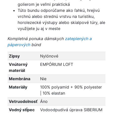
golierom je veľmi praktická
Túto bundu odporúčame ako ľahkú, hrejivú
vrchnú alebo strednú vrstvu na turistiku,
horolezecké výstupy alebo skialpové túry, ale
využijete ju aj v meste
Kompletná ponuka dámskych
zateplených a
páperových
búnd
Zipsy
Nylónové
Vnútorný
EMPÓRIUM LOFT
materiál
Membrána
Nie
Materiály
100% polyamid + 90% polyester
| 10% elastan
Vetruodolnosť
Áno
Vodný stĺpec
Vodoodpudivá úprava SIBERIUM