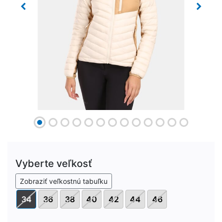
Previous
Next
Vyberte veľkosť
Zobraziť veľkostnú tabuľku
34
36
38
40
42
44
46