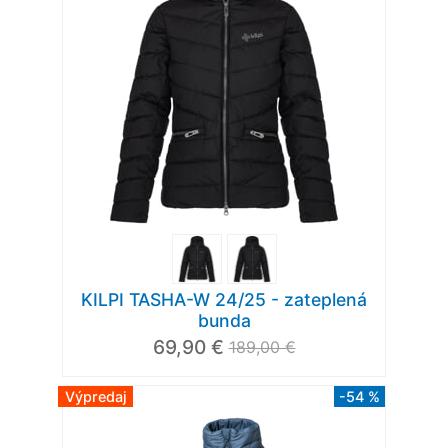
KILPI TASHA-W 24/25 - zateplená
bunda
69,90 €
189,00 €
Výpredaj
-54 %