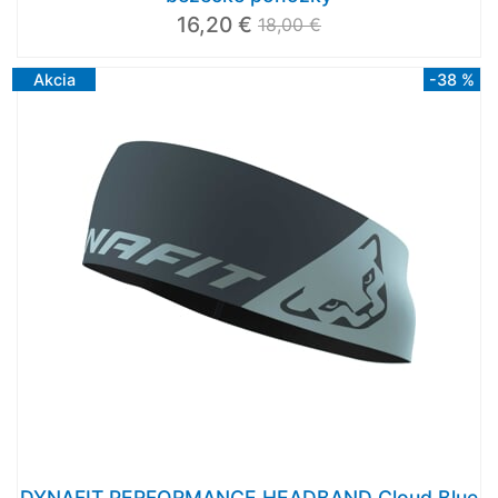
16,20 €
18,00 €
Akcia
-38 %
DYNAFIT PERFORMANCE HEADBAND Cloud Blue