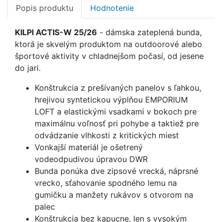
Popis produktu
Hodnotenie
KILPI ACTIS-W 25/26
- dámska
zateplená bunda,
ktorá
je skvelým produktom na outdoorové alebo
športové aktivity v chladnejšom počasí, od jesene
do jari.
Konštrukcia z
prešívaných panelov
s ľahkou,
hrejivou
syntetickou výplňou EMPORIUM
LOFT
a
elastickými vsadkami
v bokoch pre
maximálnu voľnosť pri pohybe a taktiež pre
odvádzanie vlhkosti z kritických miest
Vonkajší materiál je ošetrený
vodeodpudivou
úpravou DWR
Bunda ponúka dve zipsové
vrecká
, náprsné
vrecko, sťahovanie spodného lemu na
gumičku a manžety rukávov s
otvorom na
palec
Konštrukcia
bez kapucne
, len s vysokým