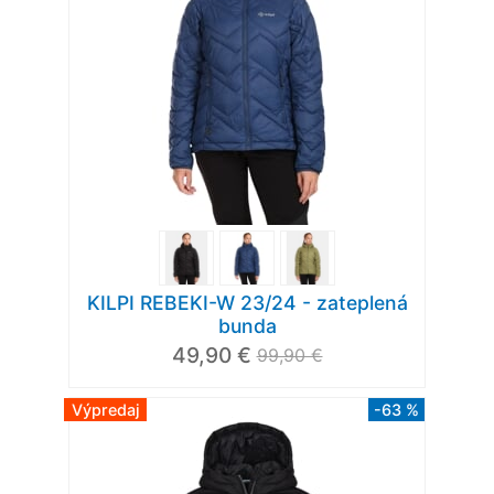
KILPI REBEKI-W 23/24 - zateplená
bunda
49,90 €
99,90 €
Výpredaj
-63 %