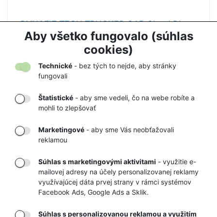
DYNAFIT TECH TRUCKER CAP Cloud Blue -
šiltovka
Aby všetko fungovalo (súhlas
27,90 €
37,00 €
cookies)
Technické
- bez tých to nejde, aby stránky
fungovali
Štatistické
- aby sme vedeli, čo na webe robíte a
mohli to zlepšovať
DORUČENIE
OVERENÝ
TOVARU AŽ K
OBCHOD
Marketingové
- aby sme Vás neobťažovali
VÁM DOMOV
NA HEUREKA.SK
reklamou
Súhlas s marketingovými aktivitami
- využitie e-
mailovej adresy na účely personalizovanej reklamy
RÝCHLE
GARANCIA
využívajúcej dáta prvej strany v rámci systémov
Facebook Ads, Google Ads a Sklik.
DORUČENIE
NAJNIŽŠÍCH CIEN
Súhlas s personalizovanou reklamou a využitím