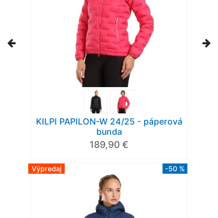
KILPI PAPILON-W 24/25 - páperová
bunda
189,90 €
Výpredaj
-50 %