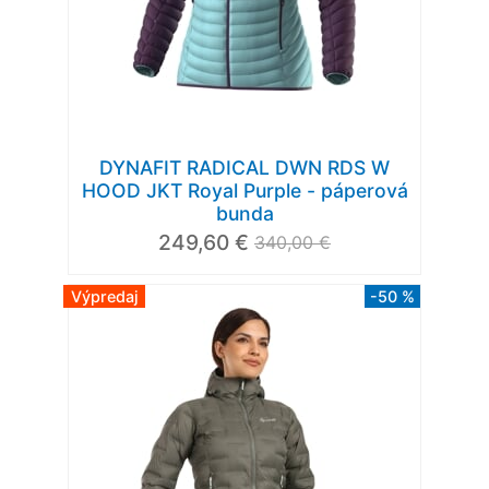
DYNAFIT RADICAL DWN RDS W
HOOD JKT Royal Purple - páperová
bunda
249,60 €
340,00 €
Výpredaj
-50 %