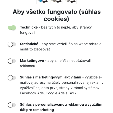
KILPI ZINDY-U 23 - športové slnečné okuliare
Aby všetko fungovalo (súhlas
32,90 €
59,90 €
cookies)
Technické
- bez tých to nejde, aby stránky
fungovali
Štatistické
- aby sme vedeli, čo na webe robíte a
mohli to zlepšovať
DORUČENIE
OVERENÝ
TOVARU AŽ K
OBCHOD
Marketingové
- aby sme Vás neobťažovali
VÁM DOMOV
NA HEUREKA.SK
reklamou
Súhlas s marketingovými aktivitami
- využitie e-
mailovej adresy na účely personalizovanej reklamy
RÝCHLE
GARANCIA
využívajúcej dáta prvej strany v rámci systémov
Facebook Ads, Google Ads a Sklik.
DORUČENIE
NAJNIŽŠÍCH CIEN
Súhlas s personalizovanou reklamou a využitím
dát pre remarketing
Registrovať