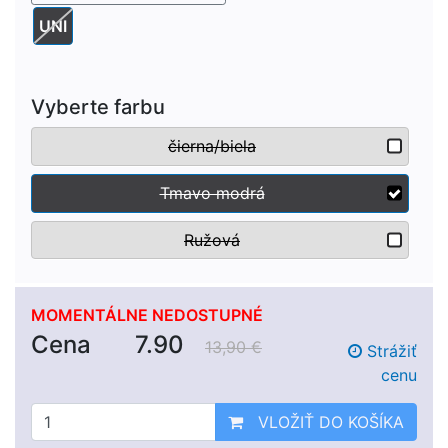
UNI
Vyberte farbu
čierna/biela
Tmavo modrá
Ružová
MOMENTÁLNE NEDOSTUPNÉ
Cena
7.90
13,90 €
Strážiť
cenu
VLOŽIŤ DO KOŠÍKA