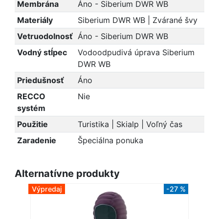
Membrána
Áno - Siberium DWR WB
Materiály
Siberium DWR WB | Zvárané švy
Vetruodolnosť
Áno - Siberium DWR WB
Vodný stĺpec
Vodoodpudivá úprava Siberium
DWR WB
Priedušnosť
Áno
RECCO
Nie
systém
Použitie
Turistika | Skialp | Voľný čas
Zaradenie
Špeciálna ponuka
Alternatívne produkty
Výpredaj
-27 %