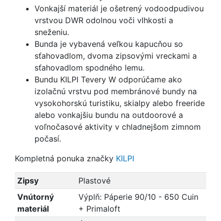
Vonkajší materiál je ošetrený vodoodpudivou
vrstvou DWR odolnou voči vlhkosti a
sneženiu.
Bunda je vybavená veľkou kapucňou so
sťahovadlom, dvoma zipsovými vreckami a
sťahovadlom spodného lemu.
Bundu KILPI Tevery W odporúčame ako
izolačnú vrstvu pod membránové bundy na
vysokohorskú turistiku, skialpy alebo freeride
alebo vonkajšiu bundu na outdoorové a
voľnočasové aktivity v chladnejšom zimnom
počasí.
Kompletná ponuka značky
KILPI
Zipsy
Plastové
Vnútorný
Výplň: Páperie 90/10 - 650 Cuin
materiál
+ Primaloft