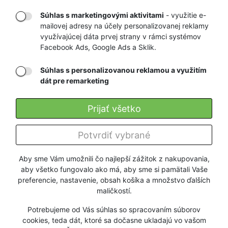
Súhlas s marketingovými aktivitami
- využitie e-
mailovej adresy na účely personalizovanej reklamy
RÝCHLE
GARANCIA
využívajúcej dáta prvej strany v rámci systémov
Facebook Ads, Google Ads a Sklik.
DORUČENIE
NAJNIŽŠÍCH CIEN
Súhlas s personalizovanou reklamou a využitím
dát pre remarketing
Registrovať
Prijať všetko
O nás
Potvrdiť vybrané
Pre zákazníkov
Aby sme Vám umožnili čo najlepší zážitok z nakupovania,
aby všetko fungovalo ako má, aby sme si pamätali Vaše
Firmy a organizácie
preferencie, nastavenie, obsah košíka a množstvo ďalších
maličkostí.
Služby
Potrebujeme od Vás súhlas so spracovaním súborov
cookies, teda dát, ktoré sa dočasne ukladajú vo vašom