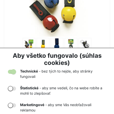
ZVONČEK NA MEDVEDE COGHLANS
Aby všetko fungovalo (súhlas
7,50 €
7,90 €
cookies)
Technické
- bez tých to nejde, aby stránky
fungovali
Štatistické
- aby sme vedeli, čo na webe robíte a
mohli to zlepšovať
DORUČENIE
OVERENÝ
TOVARU AŽ K
OBCHOD
Marketingové
- aby sme Vás neobťažovali
VÁM DOMOV
NA HEUREKA.SK
reklamou