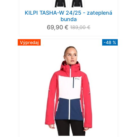
KILPI TASHA-W 24/25 - zateplená
bunda
69,90 €
189,00 €
Výpredaj
-48 %