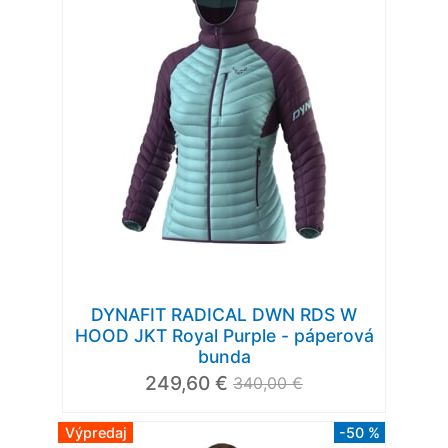
DYNAFIT RADICAL DWN RDS W
HOOD JKT Royal Purple - páperová
bunda
249,60 €
340,00 €
Výpredaj
-50 %