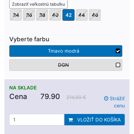
Zobraziť veľkostnú tabuľku
34
36
38
40
42
44
46
Vyberte farbu
Tmavo modrá
DGN
NA SKLADE
Cena
79.90
214,90 €
Strážiť
cenu
VLOŽIŤ DO KOŠÍKA