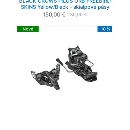
BLACK CROWS PILUS ORB FREEBIRD
SKINS Yellow/Black - skialpové pásy
150,00 €
230,00 €
Nové
-10 %