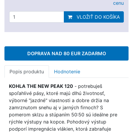
cenu
VLOŽIŤ DO KOŠÍKA
DOPRAVA NAD 80 EUR ZADARMO
Popis produktu
Hodnotenie
KOHLA THE NEW PEAK 120
- p
otrebuješ
spoľahlivé pásy, ktoré
majú dlhú životnosť
,
výborné "jazdné" vlastnosti a
dobre držia
na
zamrznutom snehu aj v jarných firnoch? S
pomerom sklzu a stúpaním 50:50 sú
ideálne pre
rýchle výstupy na kopce
. Pohodový výstup
podporí impregnácia vlákien, ktorá zabraňuje