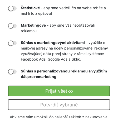
Štatistické
- aby sme vedeli, čo na webe robíte a
mohli to zlepšovať
DORUČENIE
OVERENÝ
TOVARU AŽ K
OBCHOD
Marketingové
- aby sme Vás neobťažovali
VÁM DOMOV
NA HEUREKA.SK
reklamou
Súhlas s marketingovými aktivitami
- využitie e-
mailovej adresy na účely personalizovanej reklamy
RÝCHLE
GARANCIA
využívajúcej dáta prvej strany v rámci systémov
Facebook Ads, Google Ads a Sklik.
DORUČENIE
NAJNIŽŠÍCH CIEN
Súhlas s personalizovanou reklamou a využitím
dát pre remarketing
Registrovať
Prijať všetko
O nás
Potvrdiť vybrané
Pre zákazníkov
Aby sme Vám umožnili čo najlepší zážitok z nakupovania,