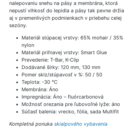
nalepovaniu snehu na pásy a membrána, ktorá
nepustí vlhkosť do lepidla a pásy tak
pevne držia
aj v premenlivých podmienkach v priebehu celej
sezóny.
Materiál stúpacej vrstvy: 65% mohair / 35%
nylon
Materiál priľnavej vrstvy: Smart Glue
Prevedenie: T-Bar, K-Clip
Dodávané šírky: 120 mm, 130 mm
Pomer sklz/stúpavosť v %: 50 / 50
Teplota: -30 °C
Membrána: Áno
Impregnácia: Áno – fluórcarbonová
Možnosť orezania pre ľubovoľné lyže: áno
Súčasť balenia: vrecko, fólia, sada Multifit
Kompletná ponuka
skialpového vybavenia