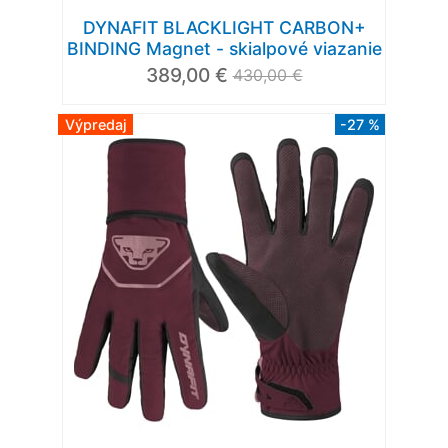
DYNAFIT BLACKLIGHT CARBON+
BINDING Magnet - skialpové viazanie
389,00 €
430,00 €
Výpredaj
-27 %