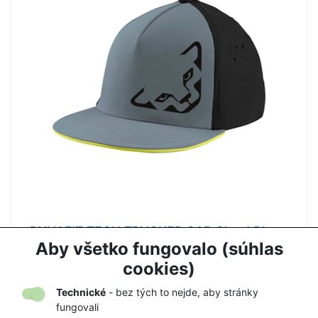
DYNAFIT TECH TRUCKER CAP Cloud Blue -
šiltovka
Aby všetko fungovalo (súhlas
27,90 €
37,00 €
cookies)
Technické
- bez tých to nejde, aby stránky
fungovali