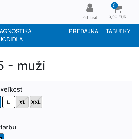
0
0,00 EUR
Prihlásiť
IAGNOSTIKA
PREDAJŇA
TABUĽKY
HODIDLA
 - muži
 veľkosť
L
XL
XXL
farbu