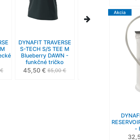
Akcia
RSE
DYNAFIT TRAVERSE
PROGRESS OS
 M
S-TECH S/S TEE M
BARBAR "BIKER"-
žecké
Blueberry DAWN -
pánske tričko s
funkčné tričko
bambusom
45,50 €
27,90 €
 €
65,00 €
29,90 €
DYNAF
RESERVOIR
-
32,