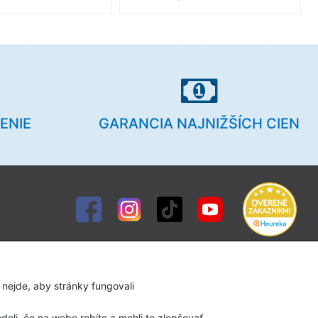
ENIE
GARANCIA NAJNIŽŠÍCH CIEN
Služby
Diagnostika chodidla
 nejde, aby stránky fungovali
Servis lyží a snowboardov
eli, čo na webe robíte a mohli to zlepšovať