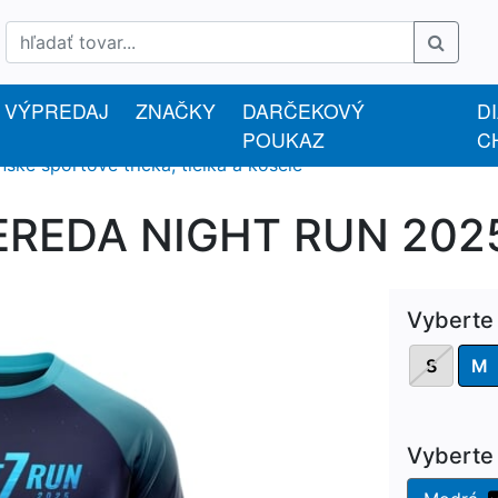
VÝPREDAJ
ZNAČKY
DARČEKOVÝ
D
POUKAZ
C
nske športové tričká, tielka a košele
EREDA NIGHT RUN 2025
Vyberte
S
M
Vyberte 