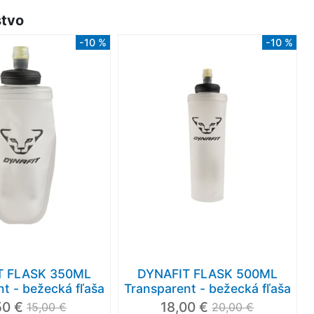
stvo
-10 %
-10 %
Nové
-7 %
Akcia
-8 %
Nov
T FLASK 350ML
DYNAFIT FLASK 500ML
t - bežecká fľaša
Transparent - bežecká fľaša
50 €
18,00 €
15,00 €
20,00 €