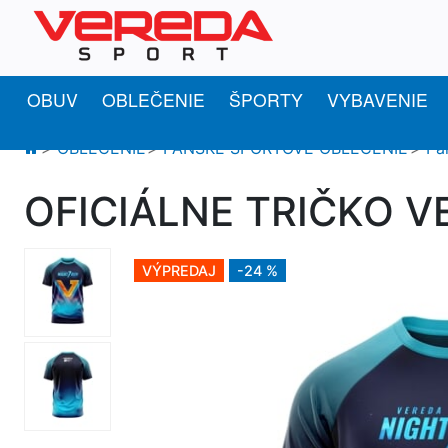
OBUV
OBLEČENIE
ŠPORTY
VYBAVENIE
OBLEČENIE
PÁNSKE ŠPORTOVÉ OBLEČENIE
Pá
OFICIÁLNE TRIČKO V
VÝPREDAJ
-24 %