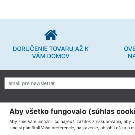
DORUČENIE TOVARU AŽ K
OV
VÁM DOMOV
N
Aby všetko fungovalo (súhlas cook
O nás
Pre zákazní
Prečo nakupovať u nás
Ako nakupo
Aby sme Vám umožnili čo najlepší zážitok z nakupovania, aby 
sme si pamätali Vaše preferencie, nastavenie, obsah košíka a m
Kto sme
Spôsoby pla