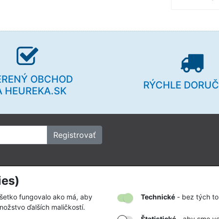
ERENÝ OBCHOD
RÝCHLE DORUČ
A HEUREKA.SK
Registrovať
ies)
kov
Firmy a organizácie
vať
Zákazky na mieru
všetko fungovalo ako má, aby
Technické
- bez tých to
nožstvo ďalších maličkostí.
tby a doručenia
Partnerstvá a spolupráca
Štatistické
- aby sme ved