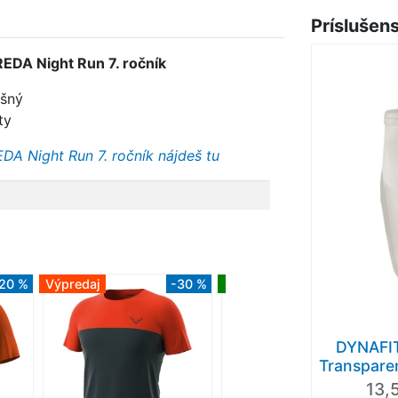
Príslušen
REDA Night Run 7. ročník
ušný
ty
DA Night Run 7. ročník nájdeš tu
20 %
Výpredaj
-30 %
Nové
-7 %
DYNAFI
Transparen
13,