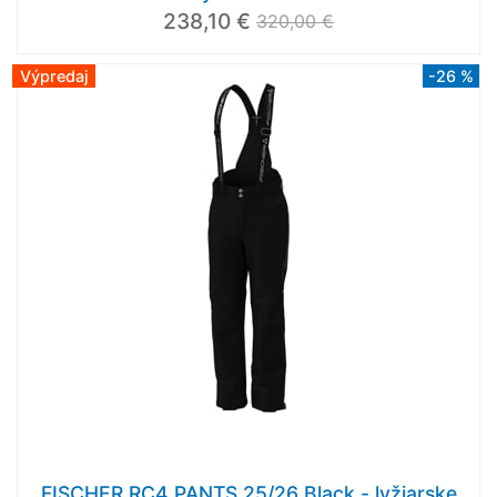
238,10 €
320,00 €
Výpredaj
-26 %
FISCHER RC4 PANTS 25/26 Black - lyžiarske