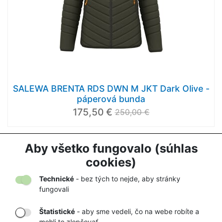
SALEWA BRENTA RDS DWN M JKT Dark Olive -
páperová bunda
175,50 €
250,00 €
Aby všetko fungovalo (súhlas
1
2
...
17
cookies)
Načítať ďalej
Technické
- bez tých to nejde, aby stránky
fungovali
Štatistické
- aby sme vedeli, čo na webe robíte a
mohli to zlepšovať