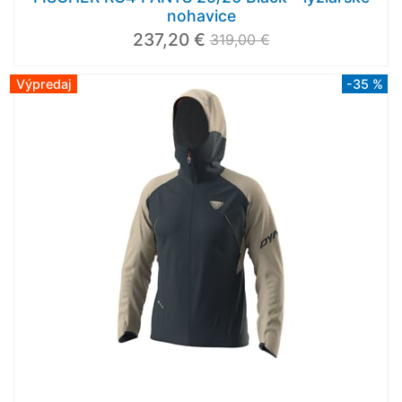
nohavice
237,20 €
319,00 €
Výpredaj
-35 %