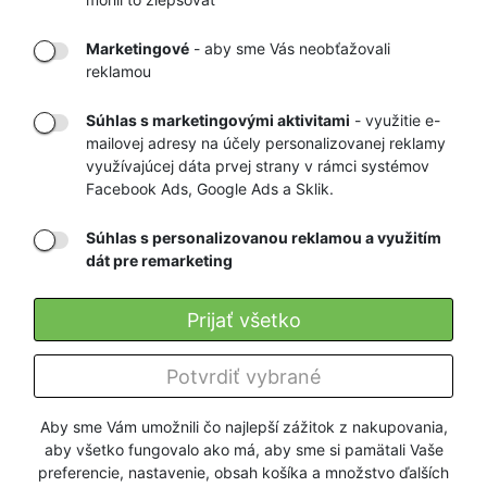
DORUČENIE
OVERENÝ
TOVARU AŽ K
OBCHOD
Marketingové
- aby sme Vás neobťažovali
VÁM DOMOV
NA HEUREKA.SK
reklamou
Súhlas s marketingovými aktivitami
- využitie e-
mailovej adresy na účely personalizovanej reklamy
RÝCHLE
GARANCIA
využívajúcej dáta prvej strany v rámci systémov
Facebook Ads, Google Ads a Sklik.
DORUČENIE
NAJNIŽŠÍCH CIEN
Súhlas s personalizovanou reklamou a využitím
dát pre remarketing
Registrovať
Prijať všetko
O nás
Potvrdiť vybrané
Pre zákazníkov
Aby sme Vám umožnili čo najlepší zážitok z nakupovania,
aby všetko fungovalo ako má, aby sme si pamätali Vaše
Firmy a organizácie
preferencie, nastavenie, obsah košíka a množstvo ďalších