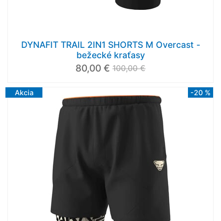
DYNAFIT TRAIL 2IN1 SHORTS M Overcast -
bežecké kraťasy
80,00 €
100,00 €
Akcia
-20 %