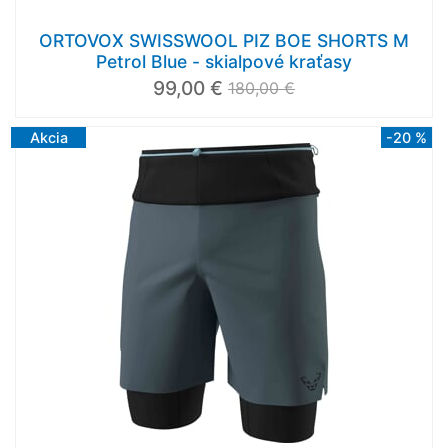
ORTOVOX SWISSWOOL PIZ BOE SHORTS M
Petrol Blue - skialpové kraťasy
99,00 €
180,00 €
Akcia
-20 %