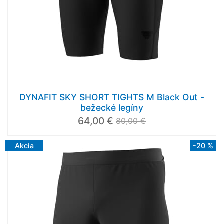
DYNAFIT SKY SHORT TIGHTS M Black Out -
bežecké legíny
64,00 €
80,00 €
Akcia
-20 %