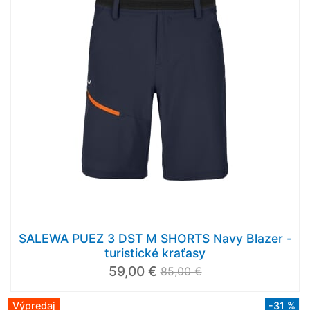
SALEWA PUEZ 3 DST M SHORTS Navy Blazer -
turistické kraťasy
59,00 €
85,00 €
Výpredaj
-31 %