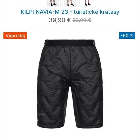
KILPI NAVIA-M 23 - turistické kraťasy
39,90 €
69,90 €
Výpredaj
-50 %