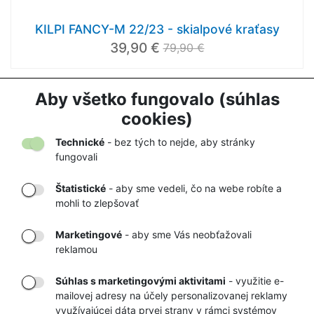
KILPI FANCY-M 22/23 - skialpové kraťasy
39,90 €
79,90 €
Aby všetko fungovalo (súhlas
1
2
cookies)
Načítať ďalej
Technické
- bez tých to nejde, aby stránky
fungovali
Štatistické
- aby sme vedeli, čo na webe robíte a
mohli to zlepšovať
DORUČENIE
OVERENÝ
TOVARU AŽ K
OBCHOD
Marketingové
- aby sme Vás neobťažovali
VÁM DOMOV
NA HEUREKA.SK
reklamou
Súhlas s marketingovými aktivitami
- využitie e-
mailovej adresy na účely personalizovanej reklamy
RÝCHLE
GARANCIA
využívajúcej dáta prvej strany v rámci systémov