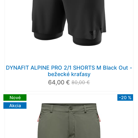
DYNAFIT ALPINE PRO 2/1 SHORTS M Black Out -
bežecké kraťasy
64,00 €
80,00 €
Nové
-20 %
Akcia