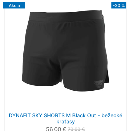
Akcia
-20 %
DYNAFIT SKY SHORTS M Black Out - bežecké
kraťasy
56,00 €
70,00 €