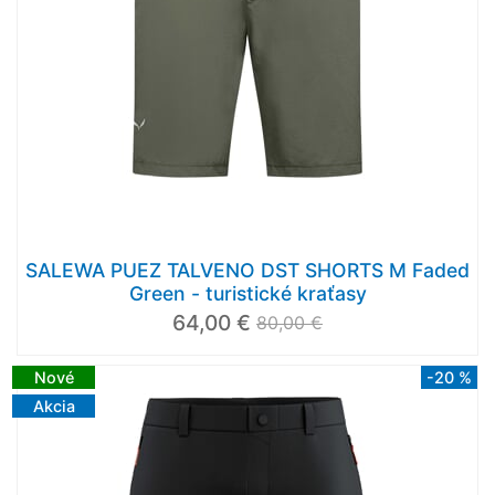
SALEWA PUEZ TALVENO DST SHORTS M Faded
Green - turistické kraťasy
64,00 €
80,00 €
Nové
-20 %
Akcia