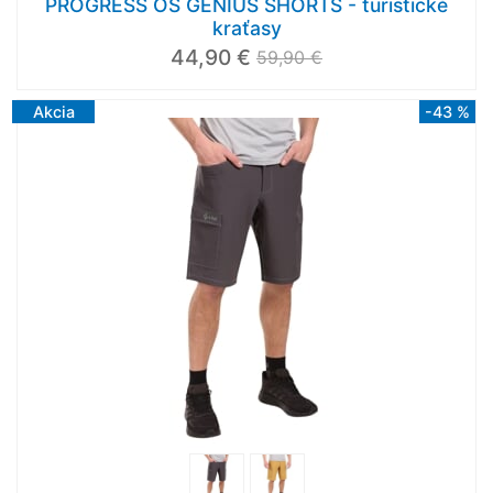
PROGRESS OS GENIUS SHORTS - turistické
kraťasy
44,90 €
59,90 €
Akcia
-43 %