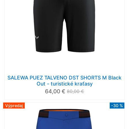
SALEWA PUEZ TALVENO DST SHORTS M Black
Out - turistické kraťasy
64,00 €
80,00 €
Výpredaj
-30 %