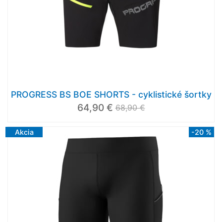
PROGRESS BS BOE SHORTS - cyklistické šortky
64,90 €
68,90 €
Akcia
-20 %