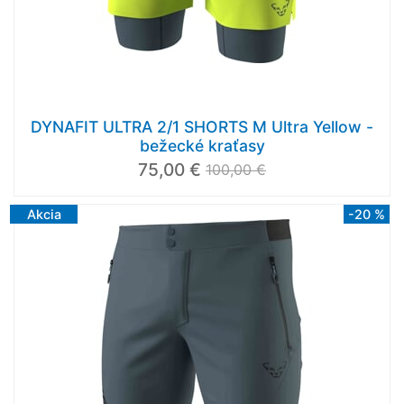
DYNAFIT ULTRA 2/1 SHORTS M Ultra Yellow -
bežecké kraťasy
75,00 €
100,00 €
Akcia
-20 %