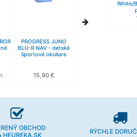
White/B
RROR
PROGRESS JUNO
PROGRESS SAFARI
čné
BLU-R NAV - detské
GLD-R GLD/GRY -
športové okuliare
športové slnečné
okuliare
15,90 €
23,90 €
 €
25,90 €
ERENÝ OBCHOD
RÝCHLE DORUČ
A HEUREKA.SK