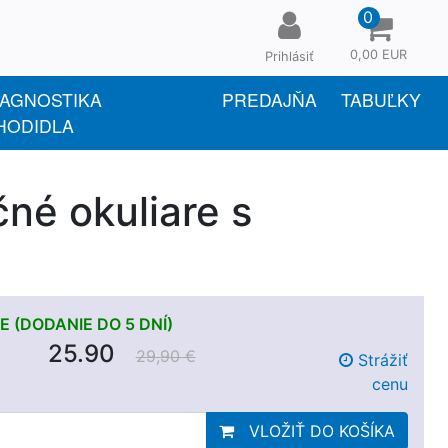
0
0,00 EUR
Prihlásiť
IAGNOSTIKA
PREDAJŇA
TABUĽKY
HODIDLA
é okuliare s
 (DODANIE DO 5 DNÍ)
25.90
29,90 €
Strážiť
cenu
VLOŽIŤ DO KOŠÍKA