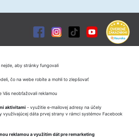
Služby
Diagnostika chodidla
 nejde, aby stránky fungovali
Servis lyží a snowboardov
eli, čo na webe robíte a mohli to zlepšovať
Bootfitting (formovanie lyžiarok)
 Vás neobťažovali reklamou
Rozltáčanie turistickej obuvi
Požičovňa detských lyží a lyžiarok
i aktivitami
- využitie e-mailovej adresy na účely
y využívajúcej dáta prvej strany v rámci systémov Facebook
Požičovňa Skialpovej výstroje
Požičovňa Via Ferratovej výstroje
nou reklamou a využitím dát pre remarketing