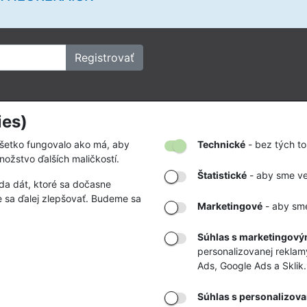
Registrovať
ies)
kov
Firmy a organizácie
vať
Zákazky na mieru
všetko fungovalo ako má, aby
Technické
- bez tých to
nožstvo ďalších maličkostí.
tby a doručenia
Partnerstvá a spolupráca
Štatistické
- aby sme ved
da dát, ktoré sa dočasne
odmienky
 sa ďalej zlepšovať. Budeme sa
Marketingové
- aby sme
a zľavy
klamácii a vrátení
Súhlas s marketingovým
personalizovanej reklam
bných údajov
Ads, Google Ads a Sklik.
Súhlas s personalizova