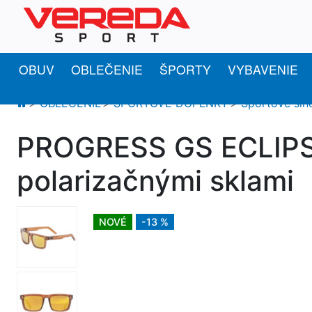
OBUV
OBLEČENIE
ŠPORTY
VYBAVENIE
OBLEČENIE
ŠPORTOVÉ DOPLNKY
Športové sln
PROGRESS GS ECLIPSE
polarizačnými sklami
NOVÉ
-13 %