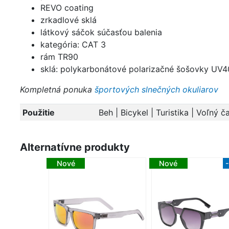
REVO coating
zrkadlové sklá
látkový sáčok súčasťou balenia
kategória: CAT 3
rám TR90
sklá: polykarbonátové polarizačné šošovky UV
Kompletná ponuka
športových slnečných okuliarov
Použitie
Beh | Bicykel | Turistika | Voľný č
Alternatívne produkty
Nové
Nové