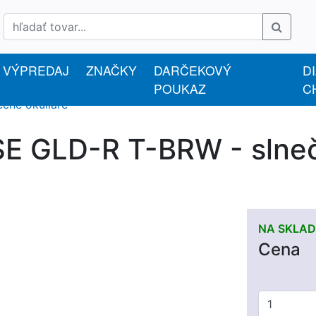
VÝPREDAJ
ZNAČKY
DARČEKOVÝ
D
POUKAZ
C
ečné okuliare
 GLD-R T-BRW - slnečn
NA SKLADE
Cena