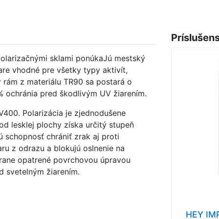
Príslušen
 polarizačnými sklami ponúkaJú mestský
re vhodné pre všetky typy aktivít,
ý rám z materiálu TR90 sa postará o
0% ochránia pred škodlivým UV žiarením.
V400. Polarizácia je zjednodušene
d lesklej plochy získa určitý stupeň
ú schopnosť chrániť zrak aj proti
u z odrazu a blokujú oslnenie na
strane opatrené povrchovou úpravou
d svetelným žiarením.
HEY IM