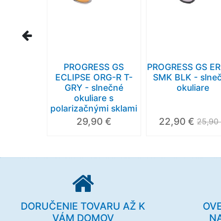
PROGRESS GS
PROGRESS GS E
ECLIPSE ORG-R T-
SMK BLK - slne
GRY - slnečné
okuliare
okuliare s
polarizačnými sklami
29,90 €
22,90 €
25,90
DORUČENIE TOVARU AŽ K
OV
VÁM DOMOV
N