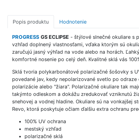
Popis produktu
Hodnotenie
PROGRESS
GS ECLIPSE
- štýlové slnečné okuliare s
vzhľad doplnený vlastnosťami, vďaka ktorým sú okulia
zaručujú jasný výhľad na vode alebo na horách. Ľahk
komfortné nosenie po celý deň. Kvalitné sklá vás 10
Sklá tvoria polykarbonátové polarizačné šošovky s U
povedané jav, kedy nepolarizované svetlo po odraze o
polarizácie alebo "žiara". Polarizačné okuliare tak maj
takýmto odleskom a dokážu zredukovať vzniknutú žiar
snehovej a vodnej hladine. Okuliare sú na vonkajšej 
Revo, ktorá poskytuje očiam ďalšiu extra ochranu pre
100% UV ochrana
mestský vzhľad
polarizačné sklá