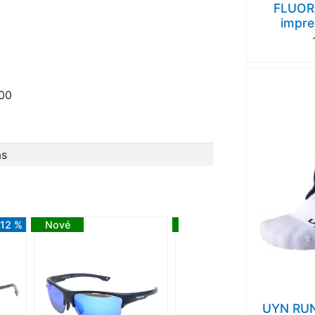
FLUOR
impre
400
as
-12 %
Nové
Nové
-8 %
UYN RUN