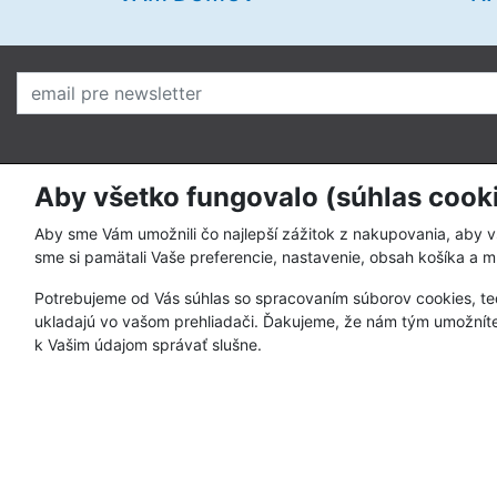
Aby všetko fungovalo (súhlas cook
O nás
Pre zákazní
Prečo nakupovať u nás
Ako nakupo
Aby sme Vám umožnili čo najlepší zážitok z nakupovania, aby 
sme si pamätali Vaše preferencie, nastavenie, obsah košíka a m
Kto sme
Spôsoby pla
Potrebujeme od Vás súhlas so spracovaním súborov cookies, te
Kontakty
Obchodné p
ukladajú vo vašom prehliadači. Ďakujeme, že nám tým umožníte
Registrácia 
k Vašim údajom správať slušne.
Postup pri re
Ochrana oso