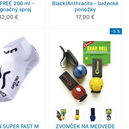
FREE 200 ml -
Black/Anthracite - bežecké
gnačný sprej
ponožky
12,00 €
17,90 €
-5 %
Nové
Nové
-14 %
Nov
Akcia
 SUPER FAST M
ZVONČEK NA MEDVEDE