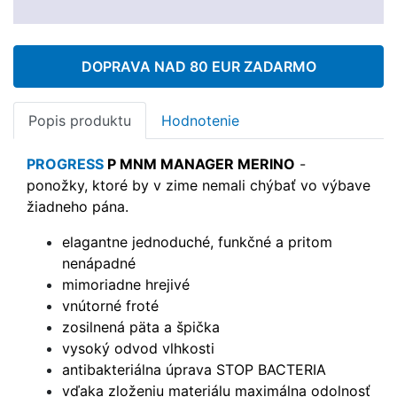
DOPRAVA NAD 80 EUR ZADARMO
Popis produktu
Hodnotenie
PROGRESS
P MNM MANAGER MERINO
-
p
onožky, ktoré by v zime nemali chýbať vo výbave
žiadneho pána.
elagantne jednoduché, funkčné a pritom
nenápadné
mimoriadne hrejivé
vnútorné froté
zosilnená päta a špička
vysoký odvod vlhkosti
antibakteriálna úprava STOP BACTERIA
vďaka zloženiu materiálu maximálna odolnosť