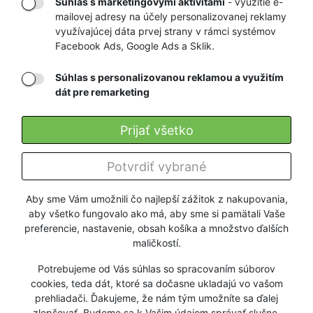
Súhlas s marketingovými aktivitami
- využitie e-
mailovej adresy na účely personalizovanej reklamy
RÝCHLE
GARANCIA
využívajúcej dáta prvej strany v rámci systémov
Facebook Ads, Google Ads a Sklik.
DORUČENIE
NAJNIŽŠÍCH CIEN
Súhlas s personalizovanou reklamou a využitím
dát pre remarketing
Registrovať
Prijať všetko
O nás
Potvrdiť vybrané
Pre zákazníkov
Aby sme Vám umožnili čo najlepší zážitok z nakupovania,
aby všetko fungovalo ako má, aby sme si pamätali Vaše
Firmy a organizácie
preferencie, nastavenie, obsah košíka a množstvo ďalších
maličkostí.
Služby
Potrebujeme od Vás súhlas so spracovaním súborov
cookies, teda dát, ktoré sa dočasne ukladajú vo vašom
prehliadači. Ďakujeme, že nám tým umožníte sa ďalej
zlepšovať. Budeme sa k Vašim údajom správať slušne.