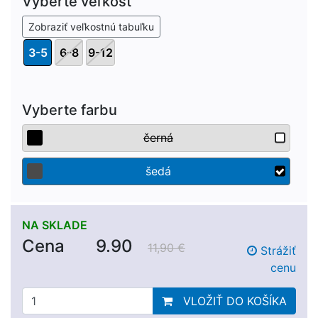
Vyberte veľkosť
Zobraziť veľkostnú tabuľku
3-5
6-8
9-12
Vyberte farbu
černá
šedá
NA SKLADE
Cena
9.90
11,90 €
Strážiť
cenu
VLOŽIŤ DO KOŠÍKA