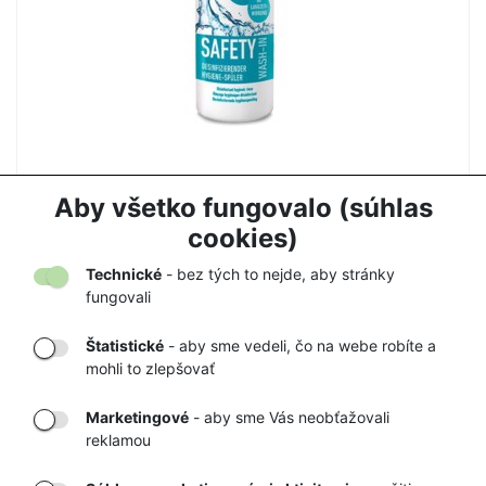
HEY SAFETY WASH 250ml - prací prostriedok
Aby všetko fungovalo (súhlas
10,00 €
cookies)
Technické
- bez tých to nejde, aby stránky
fungovali
Štatistické
- aby sme vedeli, čo na webe robíte a
mohli to zlepšovať
DORUČENIE
OVERENÝ
TOVARU AŽ K
OBCHOD
Marketingové
- aby sme Vás neobťažovali
VÁM DOMOV
NA HEUREKA.SK
reklamou