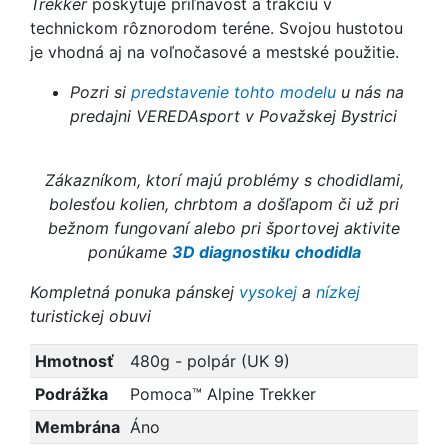
Trekker
poskytuje priľnavosť a trakciu v
technickom rôznorodom teréne. Svojou hustotou
je vhodná aj na voľnočasové a mestské použitie.
Pozri si
predstavenie tohto modelu
u nás na
predajni VEREDAsport v Považskej Bystrici
Zákazníkom, ktorí majú problémy s chodidlami,
bolesťou kolien, chrbtom a došľapom či už pri
bežnom fungovaní alebo pri športovej aktivite
ponúkame
3D diagnostiku
chodidla
Kompletná ponuka pánskej
vysokej
a
nízkej
turistickej obuvi
Hmotnosť
480g - polpár (UK 9)
Podrážka
Pomoca™ Alpine Trekker
Membrána
Áno