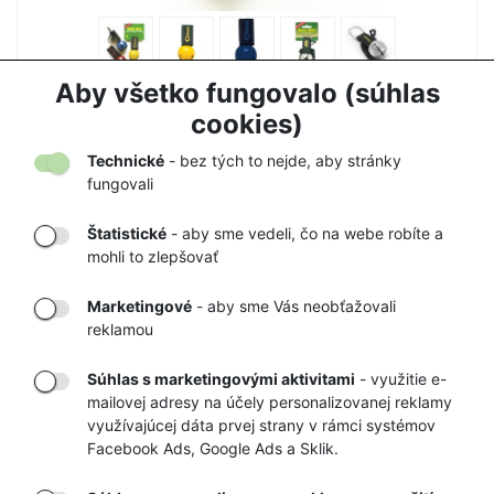
ZVONČEK NA MEDVEDE COGHLANS
Aby všetko fungovalo (súhlas
7,50 €
7,90 €
cookies)
Technické
- bez tých to nejde, aby stránky
fungovali
Štatistické
- aby sme vedeli, čo na webe robíte a
mohli to zlepšovať
DORUČENIE
OVERENÝ
TOVARU AŽ K
OBCHOD
Marketingové
- aby sme Vás neobťažovali
VÁM DOMOV
NA HEUREKA.SK
reklamou
Súhlas s marketingovými aktivitami
- využitie e-
mailovej adresy na účely personalizovanej reklamy
RÝCHLE
GARANCIA
využívajúcej dáta prvej strany v rámci systémov
Facebook Ads, Google Ads a Sklik.
DORUČENIE
NAJNIŽŠÍCH CIEN