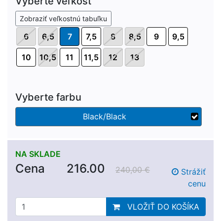
Vyberte veľkosť
Zobraziť veľkostnú tabuľku
6
6,5
7
7,5
8
8,5
9
9,5
10
10,5
11
11,5
12
13
Vyberte farbu
Black/Black
NA SKLADE
Cena
216.00
240,00 €
Strážiť
cenu
VLOŽIŤ DO KOŠÍKA