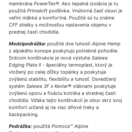
membrána
PowerTex®
. Ako tepelná izolácia je tu
použitá
Primaloft
podšívka. Vnútorná časť obuvi je
veľmi mäkká a komfortná. Použité sú tu známe
C
FF
stielky s možnosťou nastavenia objemu v
prednej časti chodidla.
Medzipodrážka:
použité dve tuhosti
Alpine Hemp
z alpského konope poskytujú potrebné pohodlie.
Srdcom konštrukcie je nová výstuha
Salewa
Edging Plate II
- špeciálny termoplast, ktorý je
vložený po celej dĺžky topánky a poskytuje
zvýšenú stabilitu, flexibilitu a tuhosť. Osvedčený
systém
Salewa 3F s Kevlar®
vláknami poskytuje
zvýšenú oporu a fixáciu kotníka a strednej časti
chodidla. Vďaka tejto konštrukcií je obuv skrz svoj
komfort určená aj na viac dňové treky a
backpacking.
Podrážka:
použitá
Pomoca™ Alpine