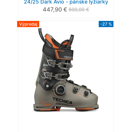
24/25 Dark Avio - pánske lyžiarky
447,90 €
600,00 €
Výpredaj
-27 %