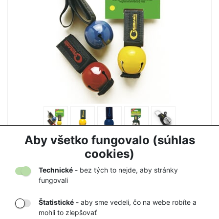
ZVONČEK NA MEDVEDE COGHLANS
Aby všetko fungovalo (súhlas
7,50 €
7,90 €
cookies)
Technické
- bez tých to nejde, aby stránky
fungovali
Štatistické
- aby sme vedeli, čo na webe robíte a
mohli to zlepšovať