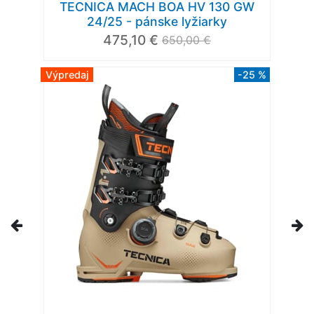
TECNICA MACH BOA HV 130 GW
24/25 - pánske lyžiarky
475,10 €
650,00 €
Výpredaj
-25 %