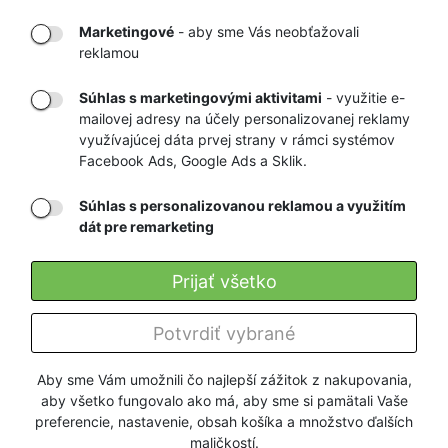
DORUČENIE
OVERENÝ
TOVARU AŽ K
OBCHOD
Marketingové
- aby sme Vás neobťažovali
VÁM DOMOV
NA HEUREKA.SK
reklamou
Súhlas s marketingovými aktivitami
- využitie e-
mailovej adresy na účely personalizovanej reklamy
RÝCHLE
GARANCIA
využívajúcej dáta prvej strany v rámci systémov
Facebook Ads, Google Ads a Sklik.
DORUČENIE
NAJNIŽŠÍCH CIEN
Súhlas s personalizovanou reklamou a využitím
dát pre remarketing
Registrovať
Prijať všetko
O nás
Potvrdiť vybrané
Pre zákazníkov
Aby sme Vám umožnili čo najlepší zážitok z nakupovania,
aby všetko fungovalo ako má, aby sme si pamätali Vaše
Firmy a organizácie
preferencie, nastavenie, obsah košíka a množstvo ďalších
maličkostí.
Služby