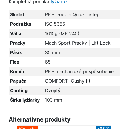
Kompletná ponuka
lyžiarok
Skelet
PP - Double Quick Instep
Podrážka
ISO 5355
Váha
1615g (MP 245)
Pracky
Mach Sport Pracky | Lift Lock
Pásik
35 mm
Flex
65
Komín
PP - mechanické prispôsobenie
Papuča
COMFORT- Cushy fit
Canting
Dvojitý
Šírka lyžiarky
103 mm
Alternatívne produkty
Výpredaj
-33 %