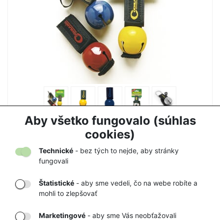
ZVONČEK NA MEDVEDE COGHLANS
Aby všetko fungovalo (súhlas
7,50 €
7,90 €
cookies)
Technické
- bez tých to nejde, aby stránky
fungovali
Štatistické
- aby sme vedeli, čo na webe robíte a
mohli to zlepšovať
DORUČENIE
OVERENÝ
TOVARU AŽ K
OBCHOD
Marketingové
- aby sme Vás neobťažovali