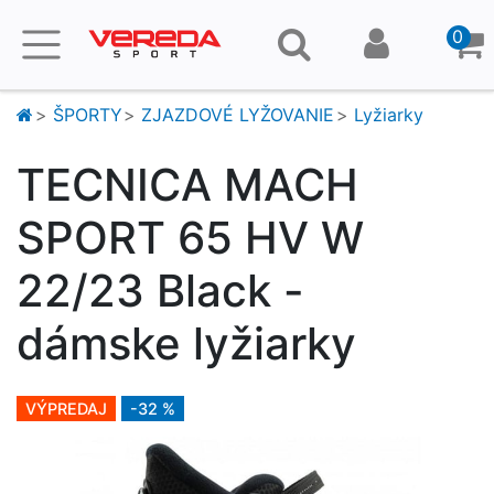
0
ŠPORTY
ZJAZDOVÉ LYŽOVANIE
Lyžiarky
TECNICA MACH
SPORT 65 HV W
22/23 Black -
dámske lyžiarky
VÝPREDAJ
-32 %