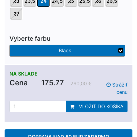
23
23,5
24
24,5
25
25,5
26
26,5
27
Vyberte farbu
Black
NA SKLADE
Cena
175.77
260,00 €
Strážiť
cenu
VLOŽIŤ DO KOŠÍKA
DOPRAVA NAD 80 EUR ZADARMO