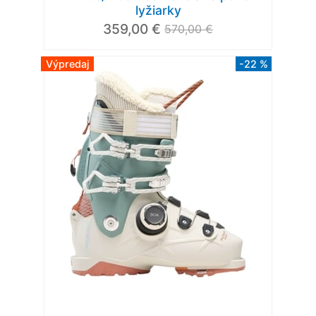
lyžiarky
359,00 €
570,00 €
Výpredaj
-22 %