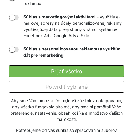
VÁM DOMOV
NA HEUREKA.SK
reklamou
Súhlas s marketingovými aktivitami
- využitie e-
mailovej adresy na účely personalizovanej reklamy
RÝCHLE
GARANCIA
využívajúcej dáta prvej strany v rámci systémov
Facebook Ads, Google Ads a Sklik.
DORUČENIE
NAJNIŽŠÍCH CIEN
Súhlas s personalizovanou reklamou a využitím
dát pre remarketing
Registrovať
Prijať všetko
O nás
Potvrdiť vybrané
Pre zákazníkov
Aby sme Vám umožnili čo najlepší zážitok z nakupovania,
aby všetko fungovalo ako má, aby sme si pamätali Vaše
Firmy a organizácie
preferencie, nastavenie, obsah košíka a množstvo ďalších
maličkostí.
Služby
Potrebujeme od Vás súhlas so spracovaním súborov