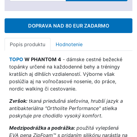
DOPRAVA NAD 80 EUR ZADARMO
Popis produktu
Hodnotenie
TOPO
W PHANTOM 4
- dámske cestné bežecké
topánky určené na každodenné behy a tréningy
kratších aj dlhších vzdialeností. Výborne však
poslúžia aj na voľnočasové nosenie, do práce,
nordic walking či cestovanie.
Zvršok:
tkaná priedušná sieťovina, hrubší jazyk a
antibakteriálna "Ortholite Performance" stielka
poskytuje pre chodidlo vysoký komfort.
Medzipodrážka a podrážka:
použitá vylepšená
EVA pena
ZipFoam™ s pridaním silikónu narástla na