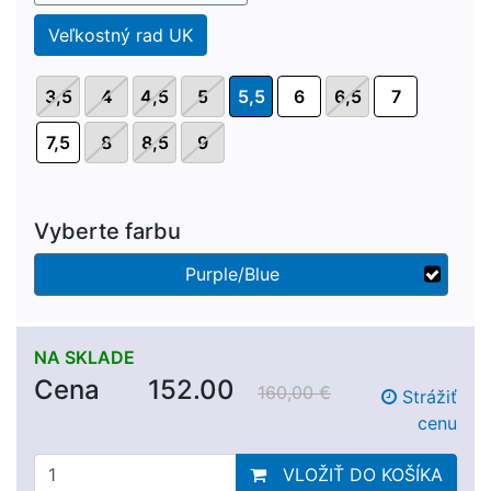
Veľkostný rad UK
3,5
4
4,5
5
5,5
6
6,5
7
7,5
8
8,5
9
Vyberte farbu
Purple/Blue
NA SKLADE
Cena
152.00
160,00 €
Strážiť
cenu
VLOŽIŤ DO KOŠÍKA