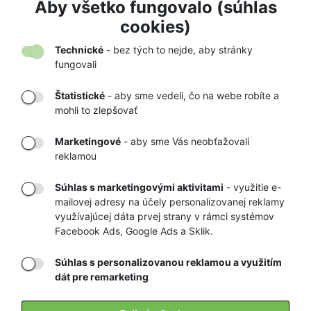
ZVONČEK NA MEDVEDE COGHLANS
Aby všetko fungovalo (súhlas
7,50 €
7,90 €
cookies)
Technické
- bez tých to nejde, aby stránky
fungovali
Štatistické
- aby sme vedeli, čo na webe robíte a
mohli to zlepšovať
DORUČENIE
OVERENÝ
TOVARU AŽ K
OBCHOD
Marketingové
- aby sme Vás neobťažovali
VÁM DOMOV
NA HEUREKA.SK
reklamou
Súhlas s marketingovými aktivitami
- využitie e-
mailovej adresy na účely personalizovanej reklamy
RÝCHLE
GARANCIA
využívajúcej dáta prvej strany v rámci systémov
Facebook Ads, Google Ads a Sklik.
DORUČENIE
NAJNIŽŠÍCH CIEN
Súhlas s personalizovanou reklamou a využitím
dát pre remarketing
Registrovať