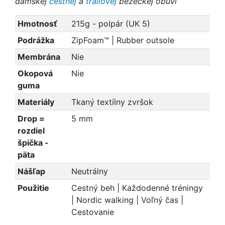
dámskej
cestnej
a
trailovej
bežeckej obuvi
Hmotnosť
215g - polpár (UK 5)
Podrážka
ZipFoam™ | Rubber outsole
Membrána
Nie
Okopová
Nie
guma
Materiály
Tkaný textílny zvršok
Drop =
5 mm
rozdiel
špička -
päta
Nášľap
Neutrálny
Použitie
Cestný beh | Každodenné tréningy
| Nordic walking | Voľný čas |
Cestovanie