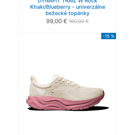
DYNAFIT TRAIL W Rock
Khaki/Blueberry - univerzálne
bežecké topánky
99,00 €
160,00 €
-15 %