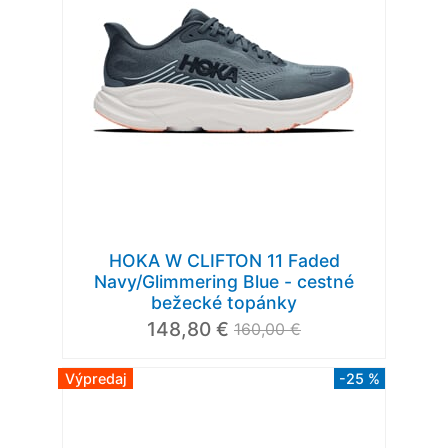
HOKA W CLIFTON 11 Faded
Navy/Glimmering Blue - cestné
bežecké topánky
148,80 €
160,00 €
Výpredaj
-25 %