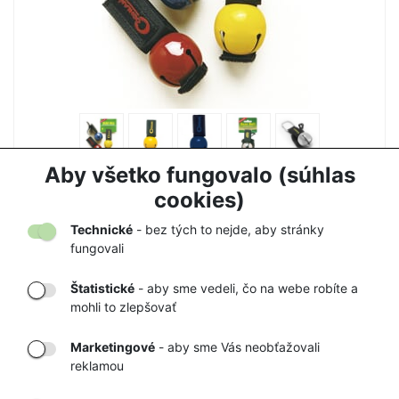
ZVONČEK NA MEDVEDE COGHLANS
Aby všetko fungovalo (súhlas
7,50 €
7,90 €
cookies)
Technické
- bez tých to nejde, aby stránky
fungovali
Štatistické
- aby sme vedeli, čo na webe robíte a
mohli to zlepšovať
DORUČENIE
OVERENÝ
TOVARU AŽ K
OBCHOD
Marketingové
- aby sme Vás neobťažovali
VÁM DOMOV
NA HEUREKA.SK
reklamou