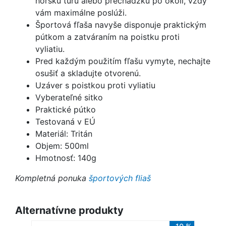
horskú túru alebo prechádzku po okolí, vždy
vám maximálne poslúži.
Športová fľaša navyše disponuje praktickým
pútkom a zatváraním na poistku proti
vyliatiu.
Pred každým použitím fľašu vymyte, nechajte
osušiť a skladujte otvorenú.
Uzáver s poistkou proti vyliatiu
Vyberateľné sitko
Praktické pútko
Testovaná v EÚ
Materiál: Tritán
Objem: 500ml
Hmotnosť: 140g
Kompletná ponuka
športových fliaš
Alternatívne produkty