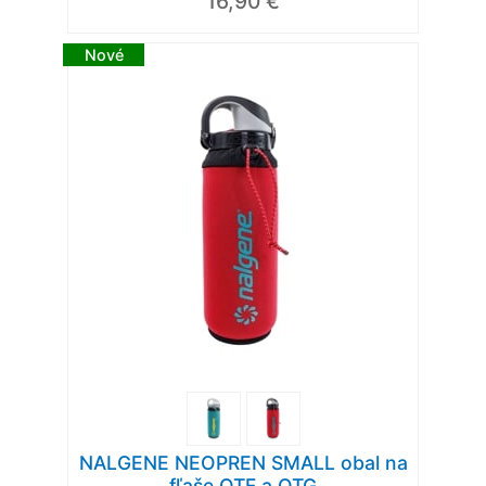
16,90 €
Nové
NALGENE NEOPREN SMALL obal na
fľaše OTF a OTG