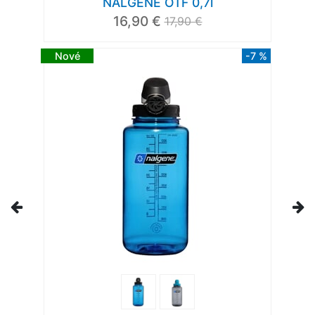
NALGENE OTF 0,7l
16,90 €
17,90 €
Nové
-7 %