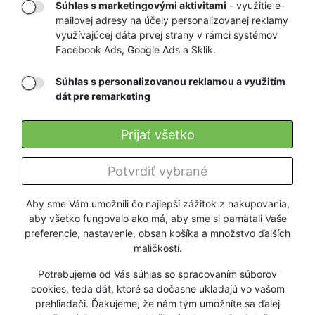
Súhlas s marketingovými aktivitami
- využitie e-
mailovej adresy na účely personalizovanej reklamy
RÝCHLE
GARANCIA
využívajúcej dáta prvej strany v rámci systémov
Facebook Ads, Google Ads a Sklik.
DORUČENIE
NAJNIŽŠÍCH CIEN
Súhlas s personalizovanou reklamou a využitím
dát pre remarketing
Registrovať
Prijať všetko
O nás
Potvrdiť vybrané
Pre zákazníkov
Aby sme Vám umožnili čo najlepší zážitok z nakupovania,
aby všetko fungovalo ako má, aby sme si pamätali Vaše
Firmy a organizácie
preferencie, nastavenie, obsah košíka a množstvo ďalších
maličkostí.
Služby
Potrebujeme od Vás súhlas so spracovaním súborov
cookies, teda dát, ktoré sa dočasne ukladajú vo vašom
prehliadači. Ďakujeme, že nám tým umožníte sa ďalej