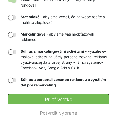
fungovali
Štatistické
- aby sme vedeli, čo na webe robíte a
mohli to zlepšovať
DORUČENIE
OVERENÝ
TOVARU AŽ K
OBCHOD
Marketingové
- aby sme Vás neobťažovali
VÁM DOMOV
NA HEUREKA.SK
reklamou
Súhlas s marketingovými aktivitami
- využitie e-
mailovej adresy na účely personalizovanej reklamy
RÝCHLE
GARANCIA
využívajúcej dáta prvej strany v rámci systémov
Facebook Ads, Google Ads a Sklik.
DORUČENIE
NAJNIŽŠÍCH CIEN
Súhlas s personalizovanou reklamou a využitím
dát pre remarketing
Registrovať
Prijať všetko
O nás
Potvrdiť vybrané