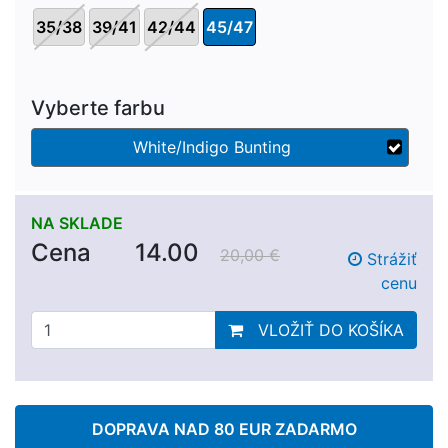
35/38
39/41
42/44
45/47
Vyberte farbu
White/Indigo Bunting
NA SKLADE
Cena
14.00
20,00 €
Strážiť
cenu
VLOŽIŤ DO KOŠÍKA
DOPRAVA NAD 80 EUR ZADARMO