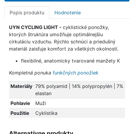
Popis produktu
Hodnotenie
UYN CYCLING LIGHT -
cyklistické ponožky,
ktorých štruktúra umožňuje optimálnejšiu
cirkuláciu vzduchu. R
ýchlo schnúci a priedušný
materiál zaisťuje komfort za všetkých okolností.
flexibilné, anatomicky tvarované manžety K
Kompletná ponuka
funkčných ponožiek
Materiály
79% polyamid | 14% polypropylén | 7%
elastan
Pohlavie
Muži
Použitie
Cyklistika
Alternatívne produkty