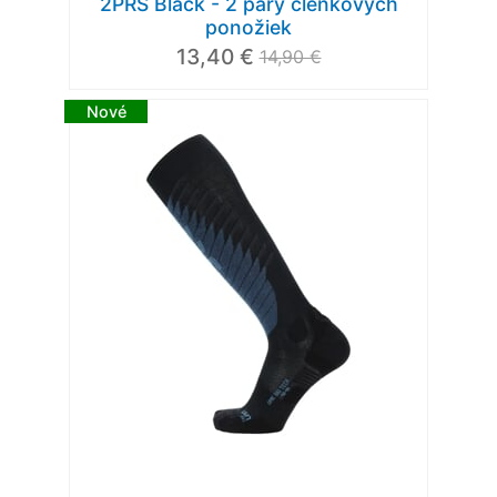
2PRS Black - 2 páry členkových
ponožiek
13,40 €
14,90 €
Nové