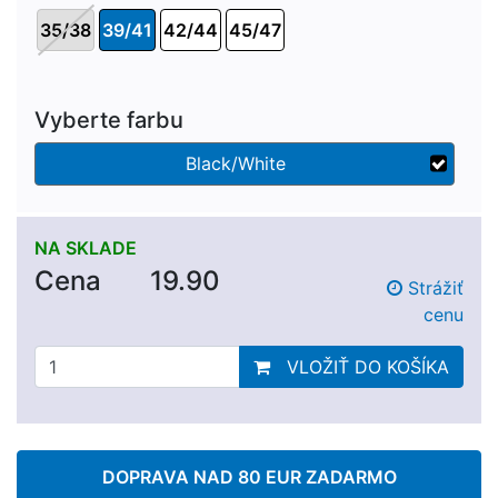
35/38
39/41
42/44
45/47
Vyberte farbu
Black/White
NA SKLADE
Cena
19.90
Strážiť
cenu
VLOŽIŤ DO KOŠÍKA
DOPRAVA NAD 80 EUR ZADARMO