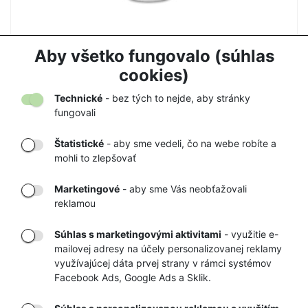
HEY SAFETY WASH 250ml - prací prostriedok
Aby všetko fungovalo (súhlas
10,00 €
cookies)
Technické
- bez tých to nejde, aby stránky
fungovali
Štatistické
- aby sme vedeli, čo na webe robíte a
mohli to zlepšovať
DORUČENIE
OVERENÝ
TOVARU AŽ K
OBCHOD
Marketingové
- aby sme Vás neobťažovali
VÁM DOMOV
NA HEUREKA.SK
reklamou
Súhlas s marketingovými aktivitami
- využitie e-
mailovej adresy na účely personalizovanej reklamy
RÝCHLE
GARANCIA
využívajúcej dáta prvej strany v rámci systémov
Facebook Ads, Google Ads a Sklik.
DORUČENIE
NAJNIŽŠÍCH CIEN