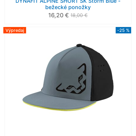
DYNAFIT ALPINE SHORT SK Storm Blue -
bežecké ponožky
16,20 €
18,00 €
Výpredaj
-25 %