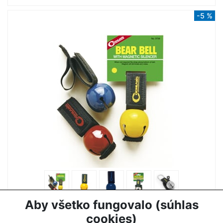
-5 %
ZVONČEK NA MEDVEDE COGHLANS
Aby všetko fungovalo (súhlas
7,50 €
7,90 €
cookies)