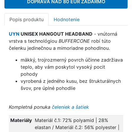
DOPRAVA NAD 80 EUR ZADARMO
Popis produktu
Hodnotenie
UYN
UNISEX HANGOUT HEADBAND
- vnútorná
vrstva s technológiou
BUFFERCONE
robí túto
čelenku jedinečnou a mimoriadne pohodlnou.
mäkký, trojrozmerný povrch účinne zadržiava
teplo, aby vám poskytol vysoký pocit
pohody
vyrobená z jedného kusu, bez štrukturálnych
švov, pre úplné pohodlie
Kompletná ponuka
čeleniek a šatiek
Materiály
Materiál č.1: 72% polyamid | 28%
elastan / Materiál č.2: 56% polyester |