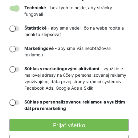
Technické
- bez tých to nejde, aby stránky
fungovali
Štatistické
- aby sme vedeli, čo na webe robíte a
mohli to zlepšovať
DORUČENIE
OVERENÝ
TOVARU AŽ K
OBCHOD
Marketingové
- aby sme Vás neobťažovali
VÁM DOMOV
NA HEUREKA.SK
reklamou
Súhlas s marketingovými aktivitami
- využitie e-
mailovej adresy na účely personalizovanej reklamy
RÝCHLE
GARANCIA
využívajúcej dáta prvej strany v rámci systémov
Facebook Ads, Google Ads a Sklik.
DORUČENIE
NAJNIŽŠÍCH CIEN
Súhlas s personalizovanou reklamou a využitím
dát pre remarketing
Registrovať
Prijať všetko