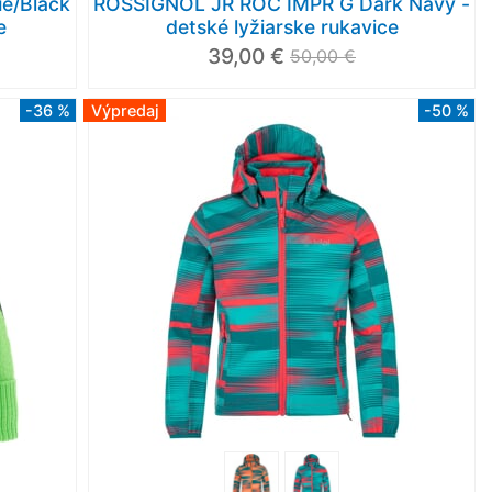
e/Black
ROSSIGNOL JR ROC IMPR G Dark Navy -
e
detské lyžiarske rukavice
39,00 €
50,00 €
-36 %
Výpredaj
-50 %