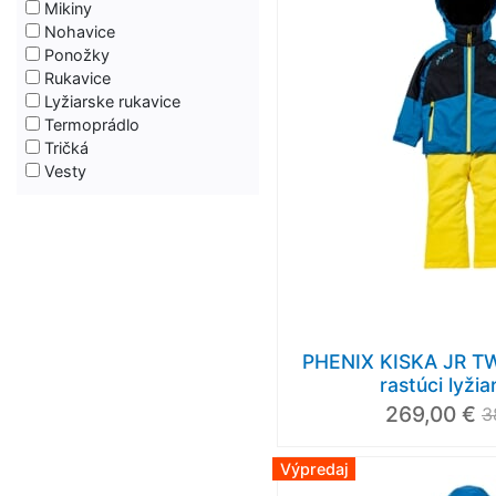
Mikiny
Nohavice
Ponožky
Rukavice
Lyžiarske rukavice
Termoprádlo
Tričká
Vesty
PHENIX KISKA JR TW
rastúci lyžia
269,00 €
3
Výpredaj