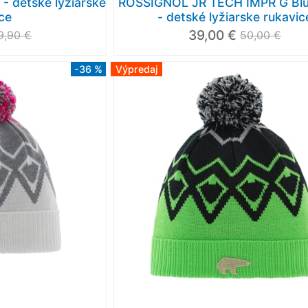
- detské lyžiarske
ROSSIGNOL JR TECH IMPR G Blu
ce
- detské lyžiarske rukavic
39,00 €
9,90 €
50,00 €
-36 %
Výpredaj