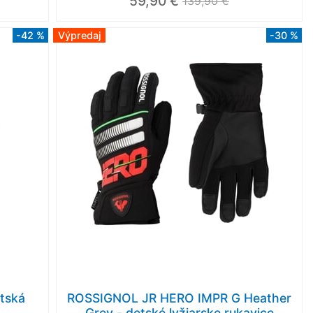
59,90 €
139,90 €
-42 %
Výpredaj
-30 %
tská
ROSSIGNOL JR HERO IMPR G Heather
Grey - detské lyžiarske rukavice