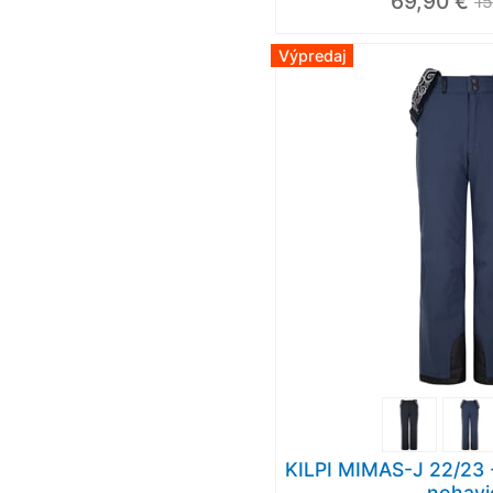
69,90 €
15
Výpredaj
KILPI MIMAS-J 22/23 -
nohavi