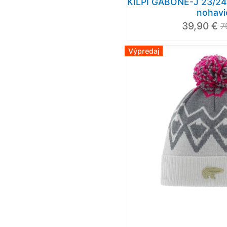
KILPI GABONE-J 23/24 
nohavi
39,90 €
7
Výpredaj