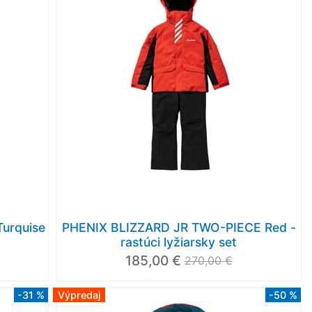
urquise
PHENIX BLIZZARD JR TWO-PIECE Red -
rastúci lyžiarsky set
185,00 €
270,00 €
-31 %
Výpredaj
-50 %