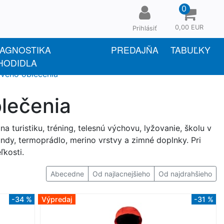
0
0,00 EUR
Prihlásiť
IAGNOSTIKA
PREDAJŇA
TABUĽKY
HODIDLA
ového oblečenia
lečenia
 turistiku, tréning, telesnú výchovu, lyžovanie, školu v
ndy, termoprádlo, merino vrstvy a zimné doplnky. Pri
ľkosti.
Abecedne
Od najlacnejšieho
Od najdrahšieho
-34 %
Výpredaj
-31 %