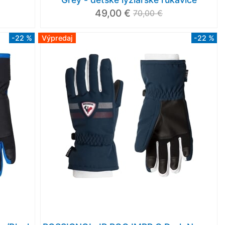
49,00 €
70,00 €
-22 %
Výpredaj
-22 %