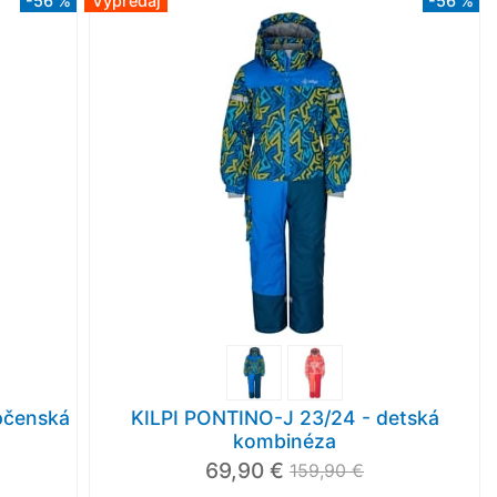
-56 %
Výpredaj
-56 %
pčenská
KILPI PONTINO-J 23/24 - detská
kombinéza
69,90 €
159,90 €