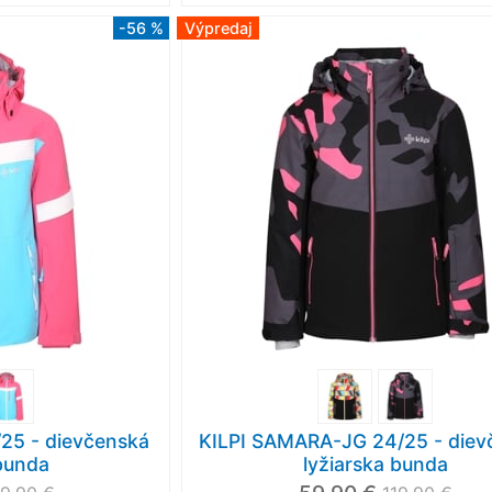
-56 %
Výpredaj
25 - dievčenská
KILPI SAMARA-JG 24/25 - diev
 bunda
lyžiarska bunda