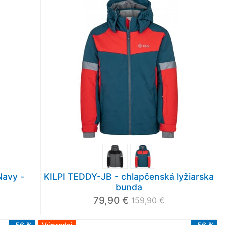
avy -
KILPI TEDDY-JB - chlapčenská lyžiarska
bunda
79,90 €
159,90 €