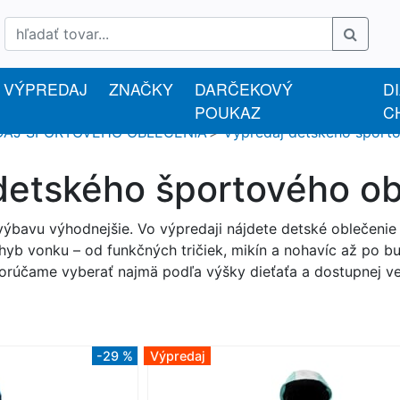
VÝPREDAJ
ZNAČKY
DARČEKOVÝ
D
POUKAZ
C
DAJ ŠPORTOVÉHO OBLEČENIA
Výpredaj detského šport
detského športového ob
bavu výhodnejšie. Vo výpredaji nájdete detské oblečenie na
yb vonku – od funkčných tričiek, mikín a nohavíc až po bu
orúčame vyberať najmä podľa výšky dieťaťa a dostupnej ve
-29 %
Výpredaj