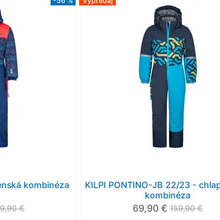
-56 %
Výpredaj
čenská kombinéza
KILPI PONTINO-JB 22/23 - chla
kombinéza
69,90 €
9,90 €
159,90 €