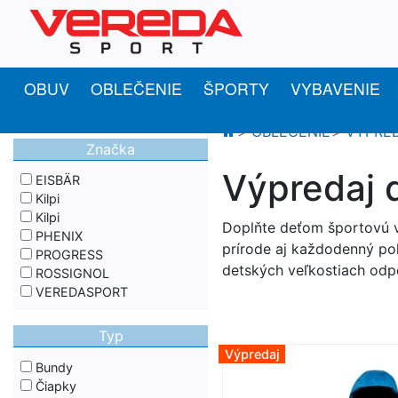
OBUV
OBLEČENIE
ŠPORTY
VYBAVENIE
OBLEČENIE
VÝPRE
Značka
Výpredaj 
EISBÄR
Kilpi
Kilpi
Doplňte deťom športovú vý
PHENIX
prírode aj každodenný poh
PROGRESS
detských veľkostiach odp
ROSSIGNOL
VEREDASPORT
Typ
Výpredaj
Bundy
Čiapky