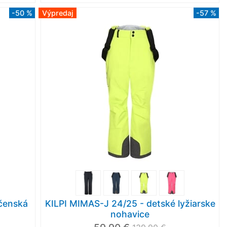
-50 %
Výpredaj
-57 %
čenská
KILPI MIMAS-J 24/25 - detské lyžiarske
nohavice