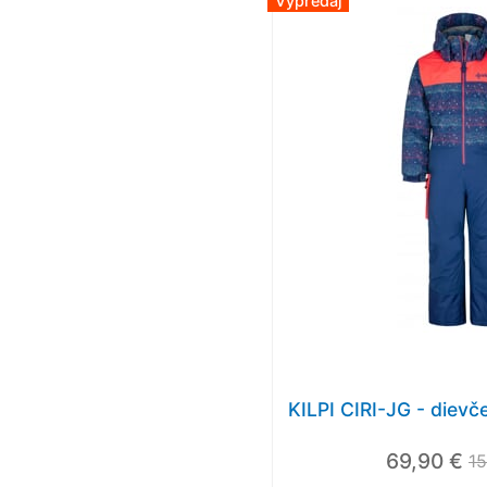
Výpredaj
KILPI CIRI-JG - diev
69,90 €
15