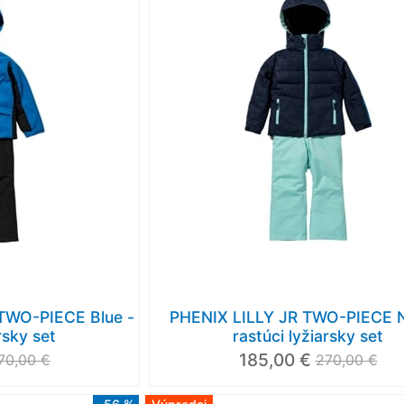
TWO-PIECE Blue -
PHENIX LILLY JR TWO-PIECE N
rsky set
rastúci lyžiarsky set
185,00 €
70,00 €
270,00 €