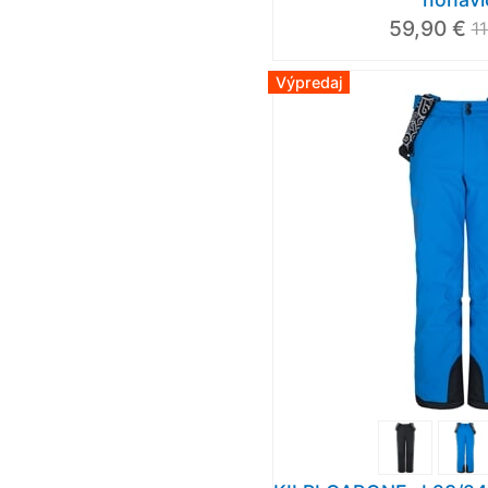
59,90 €
1
Výpredaj