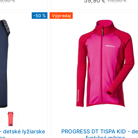
59,90 €
9,90 €
119,90 €
-50 %
Výpredaj
 detské lyžiarske
PROGRESS DT TISPA KID - de
ce
funkčná mikina