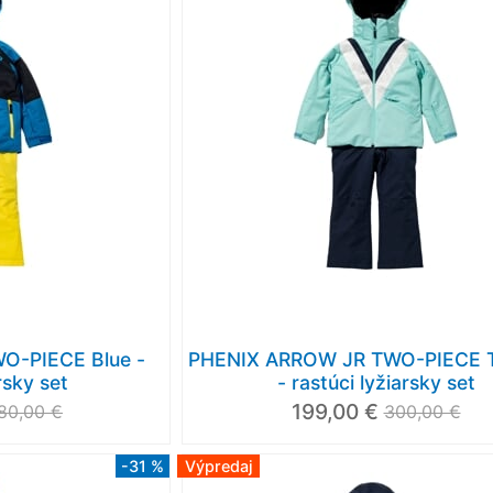
O-PIECE Blue -
PHENIX ARROW JR TWO-PIECE T
rsky set
- rastúci lyžiarsky set
199,00 €
80,00 €
300,00 €
-31 %
Výpredaj