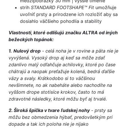
medzipodrážky 30 mm | vyššie tlmenie
strih
STANDARD FOOTSHAPE™ Fit
umožňuje
uvoľniť prsty a prirodzene ich rozložiť aby sa
dosiahlo väčšieho pohodlia a stability
Vlastnosti, ktoré odlišujú značku ALTRA od iných
bežeckých topánok:
1.
Nulový drop
- celá noha je v rovine a päta nie je
vyvýšená. Vysoký drop aj keď sa môže zdať
zdanlivo malý odľahčuje achilovky, ktoré po čase
chátrajú a naopak preťažuje kolená, bedrá ďaľšie
väzy a svaly. Krátkodobo si to väčšinou
nevšimnete, no ak nabeháte alebo nachodíte na
vyššom drope stotisíce krokov, často to má
zdravotné následky, ktoré môžu byť aj trvalé.
2. Široká špička v tvare ľudskej nohy
- prsty sa
môžu bez obmedzenia hýbať, predovšetkým pri
dopade a tak ich poloha nie je nijako