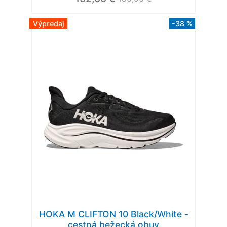
Výpredaj
-38 %
HOKA M CLIFTON 10 Black/White -
cestná bežecká obuv