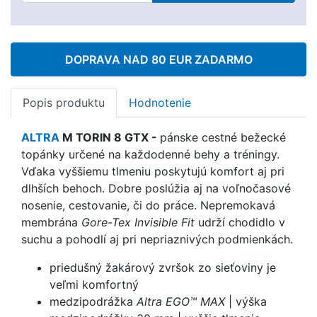
DOPRAVA NAD 80 EUR ZADARMO
Popis produktu
Hodnotenie
ALTRA
M TORIN 8 GTX -
pánske cestné bežecké
topánky určené na každodenné behy a tréningy.
Vďaka vyššiemu tlmeniu poskytujú komfort aj pri
dlhších behoch. Dobre poslúžia aj na voľnočasové
nosenie, cestovanie, či do práce. Nepremokavá
membrána
Gore-Tex Invisible Fit
udrží chodidlo v
suchu a pohodlí aj pri nepriaznivých podmienkách.
priedušný žakárový zvršok zo sieťoviny je
veľmi komfortný
medzipodrážka
Altra EGO™ MAX
| výška