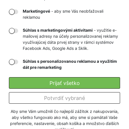
DORUČENIE
OVERENÝ
TOVARU AŽ K
OBCHOD
Marketingové
- aby sme Vás neobťažovali
VÁM DOMOV
NA HEUREKA.SK
reklamou
Súhlas s marketingovými aktivitami
- využitie e-
mailovej adresy na účely personalizovanej reklamy
RÝCHLE
GARANCIA
využívajúcej dáta prvej strany v rámci systémov
Facebook Ads, Google Ads a Sklik.
DORUČENIE
NAJNIŽŠÍCH CIEN
Súhlas s personalizovanou reklamou a využitím
dát pre remarketing
Registrovať
Prijať všetko
O nás
Potvrdiť vybrané
Pre zákazníkov
Aby sme Vám umožnili čo najlepší zážitok z nakupovania,
aby všetko fungovalo ako má, aby sme si pamätali Vaše
Firmy a organizácie
preferencie, nastavenie, obsah košíka a množstvo ďalších