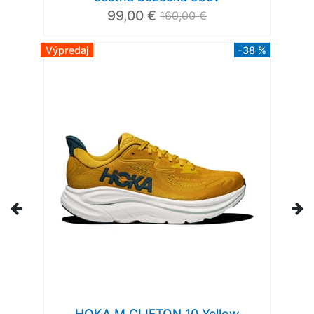
99,00 €
160,00 €
Výpredaj
-38 %
HOKA M CLIFTON 10 Yellow