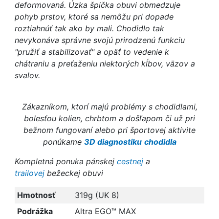
deformovaná. Úzka špička obuvi obmedzuje
pohyb prstov, ktoré sa nemôžu pri dopade
roztiahnúť tak ako by mali. Chodidlo tak
nevykonáva správne svojú prirodzenú funkciu
"pružiť a stabilizovať" a opäť to vedenie k
chátraniu a preťaženiu niektorých kĺbov, väzov a
svalov.
Zákazníkom, ktorí majú problémy s chodidlami,
bolesťou kolien, chrbtom a došľapom či už pri
bežnom fungovaní alebo pri športovej aktivite
ponúkame
3D diagnostiku
chodidla
Kompletná ponuka pánskej
cestnej
a
trailovej
bežeckej obuvi
Hmotnosť
319g (UK 8)
Podrážka
Altra EGO™ MAX