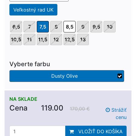
Veľkostný rad UK
6,5
7
7,5
8
8,5
9
9,5
10
10,5
11
11,5
12
12,5
13
Vyberte farbu
Dusty Olive
NA SKLADE
Cena
119.00
170,00 €
Strážiť
cenu
VLOŽIŤ DO KOŠÍKA