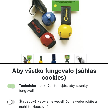
ZVONČEK NA MEDVEDE COGHLANS
Aby všetko fungovalo (súhlas
7,50 €
7,90 €
cookies)
Technické
- bez tých to nejde, aby stránky
fungovali
Štatistické
- aby sme vedeli, čo na webe robíte a
mohli to zlepšovať