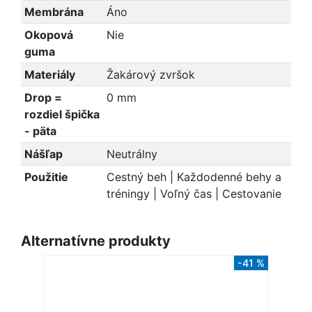
Membrána
Áno
Okopová
Nie
guma
Materiály
Žakárový zvršok
Drop =
0 mm
rozdiel špička
- päta
Nášľap
Neutrálny
Použitie
Cestný beh | Každodenné behy a
tréningy | Voľný čas | Cestovanie
Alternatívne produkty
-41 %