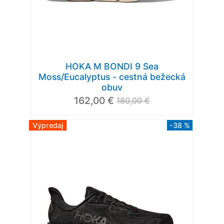
HOKA M BONDI 9 Sea
Moss/Eucalyptus - cestná bežecká
obuv
162,00 €
180,00 €
Výpredaj
-38 %