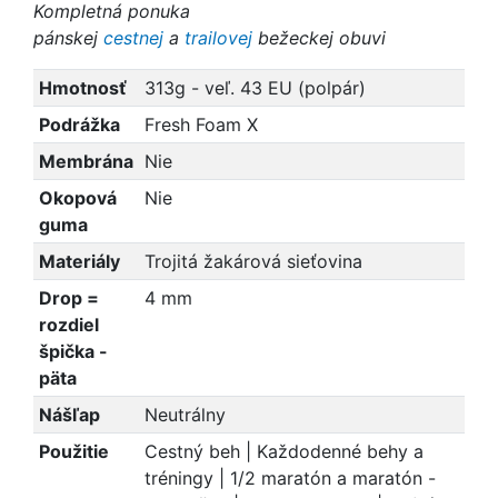
Kompletná ponuka
pánskej
cestnej
a
trailovej
bežeckej obuvi
Hmotnosť
313g - veľ. 43 EU (polpár)
Podrážka
Fresh Foam X
Membrána
Nie
Okopová
Nie
guma
Materiály
Trojitá žakárová sieťovina
Drop =
4 mm
rozdiel
špička -
päta
Nášľap
Neutrálny
Použitie
Cestný beh | Každodenné behy a
tréningy | 1/2 maratón a maratón -