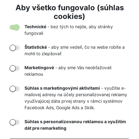
ZVONČEK NA MEDVEDE COGHLANS
Aby všetko fungovalo (súhlas
7,50 €
7,90 €
cookies)
Technické
- bez tých to nejde, aby stránky
fungovali
Štatistické
- aby sme vedeli, čo na webe robíte a
mohli to zlepšovať
DORUČENIE
OVERENÝ
TOVARU AŽ K
OBCHOD
Marketingové
- aby sme Vás neobťažovali
VÁM DOMOV
NA HEUREKA.SK
reklamou
Súhlas s marketingovými aktivitami
- využitie e-
mailovej adresy na účely personalizovanej reklamy
RÝCHLE
GARANCIA
využívajúcej dáta prvej strany v rámci systémov
Facebook Ads, Google Ads a Sklik.
DORUČENIE
NAJNIŽŠÍCH CIEN
Súhlas s personalizovanou reklamou a využitím
dát pre remarketing
Registrovať