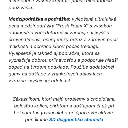
mimoriadne vysoký komfort počas dlhodobého
používania.
Medzipodrážka a podrážka:
vylepšená ultraľahká
pena medzipodrážky "Fresh Foam X" s vysokou
odolnosťou voči deformácií zaručuje najvyššiu
úroveň tlmenia, energetický odraz a zároveň pocit
mäkkosti a ochranu kĺbov počas tréningu.
Vylepšená je taktiež aj podrážka, ktorá sa
vyznačuje dobrou priľnavosťou a podporuje hladší
dopad na tvrdom podklade. Použitie dodatočnej
gumy na došľape v zraniteľných oblastiach
výrazne zvyšuje jej odolnosť.
Zákazníkom, ktorí majú problémy s chodidlami,
bolesťou kolien, chrbtom a došľapom či už pri
bežnom fungovaní alebo pri športovej aktivite
ponúkame
3D diagnostiku
chodidla