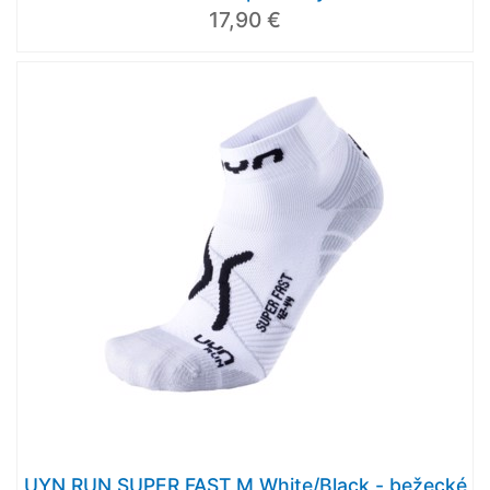
17,90 €
UYN RUN SUPER FAST M White/Black - bežecké