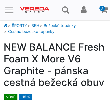
0
ŠPORTY
BEH
Bežecké topánky
Cestné bežecké topánky
NEW BALANCE Fresh
Foam X More V6
Graphite - pánska
cestná bežecká obuv
NOVÉ
-15 %