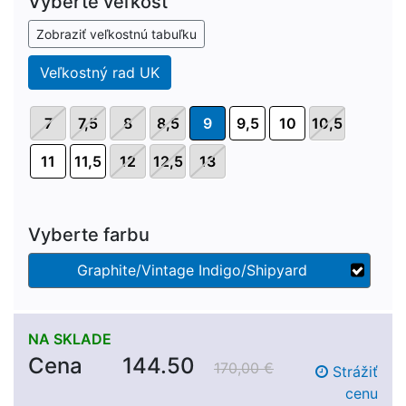
Vyberte veľkosť
Zobraziť veľkostnú tabuľku
Veľkostný rad UK
7
7,5
8
8,5
9
9,5
10
10,5
11
11,5
12
12,5
13
Vyberte farbu
Graphite/Vintage Indigo/Shipyard
NA SKLADE
Cena
144.50
170,00 €
Strážiť
cenu