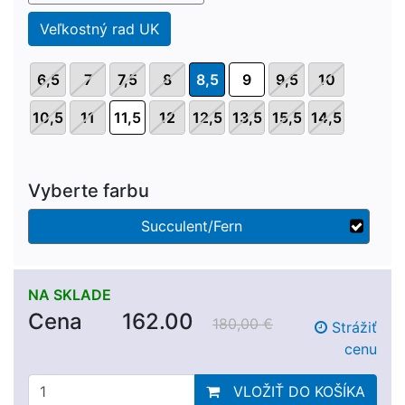
Veľkostný rad UK
6,5
7
7,5
8
8,5
9
9,5
10
10,5
11
11,5
12
12,5
13,5
15,5
14,5
Vyberte farbu
Succulent/Fern
NA SKLADE
Cena
162.00
180,00 €
Strážiť
cenu
VLOŽIŤ DO KOŠÍKA