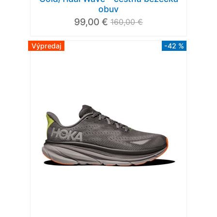
obuv
99,00 €
160,00 €
Výpredaj
-42 %