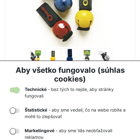
ZVONČEK NA MEDVEDE COGHLANS
Aby všetko fungovalo (súhlas
7,50 €
7,90 €
cookies)
Technické
- bez tých to nejde, aby stránky
fungovali
Štatistické
- aby sme vedeli, čo na webe robíte a
mohli to zlepšovať
DORUČENIE
OVERENÝ
TOVARU AŽ K
OBCHOD
Marketingové
- aby sme Vás neobťažovali
VÁM DOMOV
NA HEUREKA.SK
reklamou