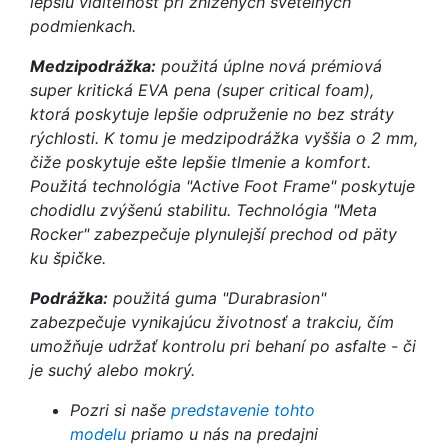
lepšiu viditeľnosť pri znížených svetelných
podmienkach.
Medzipodrážka:
použitá úplne nová prémiová
super kritická EVA pena (super critical foam),
ktorá poskytuje lepšie odpruženie no bez stráty
rýchlosti. K tomu je medzipodrážka vyššia o 2 mm,
čiže poskytuje ešte lepšie tlmenie a komfort.
Použitá technológia "Active Foot Frame" poskytuje
chodidlu zvýšenú stabilitu. Technológia "Meta
Rocker" zabezpečuje plynulejší prechod od päty
ku špičke.
Podrážka:
použitá guma "Durabrasion"
zabezpečuje vynikajúcu životnosť a trakciu, čím
umožňuje udržať kontrolu pri behaní po asfalte - či
je suchý alebo mokrý.
Pozri si naše
predstavenie tohto
modelu
priamo u nás na predajni