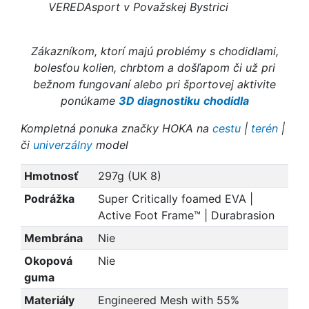
VEREDAsport v Považskej Bystrici
Zákazníkom, ktorí majú problémy s chodidlami,
bolesťou kolien, chrbtom a došľapom či už pri
bežnom fungovaní alebo pri športovej aktivite
ponúkame
3D diagnostiku
chodidla
Kompletná ponuka značky HOKA na
cestu
|
terén
|
či
univerzálny
model
Hmotnosť
297g (UK 8)
Podrážka
Super Critically foamed EVA |
Active Foot Frame™ | Durabrasion
Membrána
Nie
Okopová
Nie
guma
Materiály
Engineered Mesh with 55%