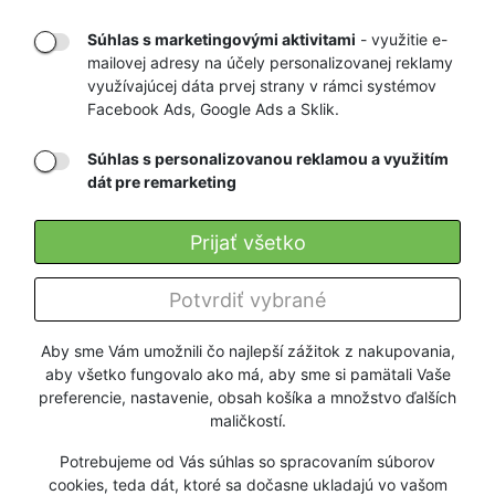
Súhlas s marketingovými aktivitami
- využitie e-
mailovej adresy na účely personalizovanej reklamy
RÝCHLE
GARANCIA
využívajúcej dáta prvej strany v rámci systémov
Facebook Ads, Google Ads a Sklik.
DORUČENIE
NAJNIŽŠÍCH CIEN
Súhlas s personalizovanou reklamou a využitím
dát pre remarketing
Registrovať
Prijať všetko
O nás
Potvrdiť vybrané
Pre zákazníkov
Aby sme Vám umožnili čo najlepší zážitok z nakupovania,
aby všetko fungovalo ako má, aby sme si pamätali Vaše
Firmy a organizácie
preferencie, nastavenie, obsah košíka a množstvo ďalších
maličkostí.
Služby
Potrebujeme od Vás súhlas so spracovaním súborov
cookies, teda dát, ktoré sa dočasne ukladajú vo vašom