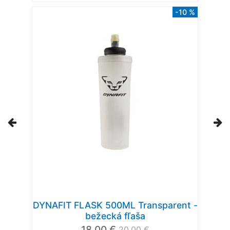
-10 %
DYNAFIT FLASK 500ML Transparent -
bežecká fľaša
18,00 €
20,00 €