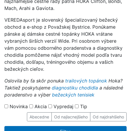
najznámejšie cestné rady patria HOKA Clifton, Bondi,
Mach, Arahi a Gaviota.
VEREDAsport je slovenský špecializovaný bežecký
obchod a e-shop z Považskej Bystrice. Ponúkame
pánske aj dámske cestné topánky HOKA vrátane
vybraných širších verzií Wide. Pri osobnom výbere
vám pomocou odborného poradenstva a diagnostiky
chodidla pomôžeme nájsť vhodný model podľa tvaru
chodidla, došľapu, tréningového objemu a vašich
bežeckých cieľov.
Oslovila by ťa skôr ponuka
trailových topánok
Hoka?
Taktiež poskytujeme
diagnostiku chodidla
a následné
poradenstvo a výber
bežeckých tenisiek
Novinka
Akcia
Vypredaj
Tip
Abecedne
Od najlacnejšieho
Od najdrahšieho