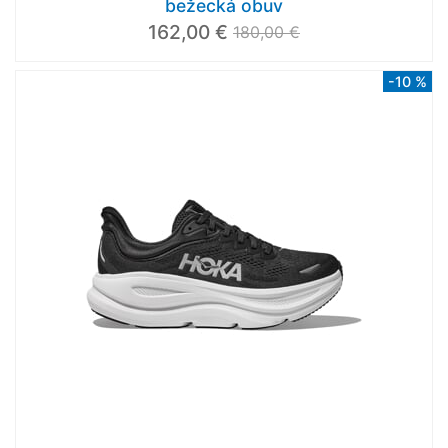
bežecká obuv
162,00 €
180,00 €
-10 %