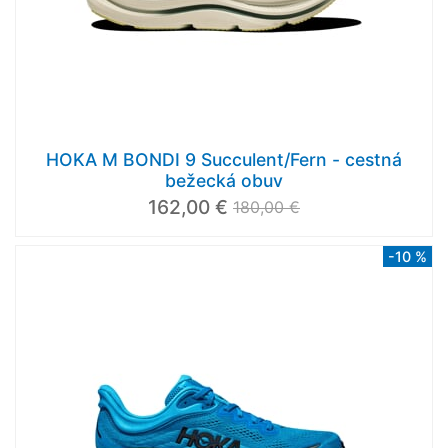
HOKA M BONDI 9 Succulent/Fern - cestná
bežecká obuv
162,00 €
180,00 €
-10 %