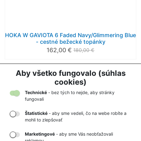
HOKA W GAVIOTA 6 Faded Navy/Glimmering Blue
- cestné bežecké topánky
162,00 €
180,00 €
Aby všetko fungovalo (súhlas
1
2
...
5
cookies)
Načítať ďalej
Technické
- bez tých to nejde, aby stránky
fungovali
Štatistické
- aby sme vedeli, čo na webe robíte a
mohli to zlepšovať
DORUČENIE
OVERENÝ
TOVARU AŽ K
OBCHOD
Marketingové
- aby sme Vás neobťažovali
VÁM DOMOV
NA HEUREKA.SK
reklamou