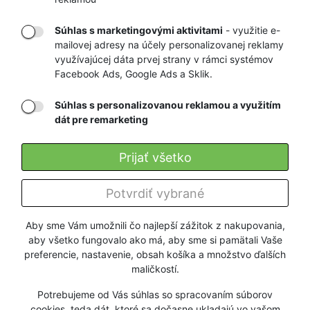
Súhlas s marketingovými aktivitami
- využitie e-
mailovej adresy na účely personalizovanej reklamy
RÝCHLE
GARANCIA
využívajúcej dáta prvej strany v rámci systémov
Facebook Ads, Google Ads a Sklik.
DORUČENIE
NAJNIŽŠÍCH CIEN
Súhlas s personalizovanou reklamou a využitím
dát pre remarketing
Registrovať
Prijať všetko
O nás
Potvrdiť vybrané
Pre zákazníkov
Aby sme Vám umožnili čo najlepší zážitok z nakupovania,
aby všetko fungovalo ako má, aby sme si pamätali Vaše
Firmy a organizácie
preferencie, nastavenie, obsah košíka a množstvo ďalších
maličkostí.
Služby
Potrebujeme od Vás súhlas so spracovaním súborov
cookies, teda dát, ktoré sa dočasne ukladajú vo vašom