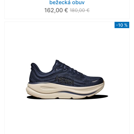
bežecká obuv
162,00 €
180,00 €
-10 %