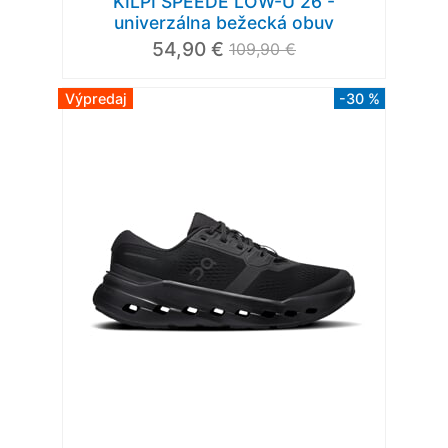
KILPI SPEEDE LOW-U 26 -
univerzálna bežecká obuv
54,90 €
109,90 €
Výpredaj
-30 %