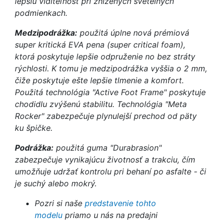
lepšiu viditeľnosť pri znížených svetelných
podmienkach.
Medzipodrážka:
použitá úplne nová prémiová
super kritická EVA pena (super critical foam),
ktorá poskytuje lepšie odpruženie no bez stráty
rýchlosti. K tomu je medzipodrážka vyššia o 2 mm,
čiže poskytuje ešte lepšie tlmenie a komfort.
Použitá technológia "Active Foot Frame" poskytuje
chodidlu zvýšenú stabilitu. Technológia "Meta
Rocker" zabezpečuje plynulejší prechod od päty
ku špičke.
Podrážka:
použitá guma "Durabrasion"
zabezpečuje vynikajúcu životnosť a trakciu, čím
umožňuje udržať kontrolu pri behaní po asfalte - či
je suchý alebo mokrý.
Pozri si naše
predstavenie tohto
modelu
priamo u nás na predajni