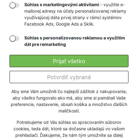
Súhlas s marketingovými aktivitami
- využitie e-
mailovej adresy na účely personalizovanej reklamy
RÝCHLE
GARANCIA
využívajúcej dáta prvej strany v rámci systémov
Facebook Ads, Google Ads a Sklik.
DORUČENIE
NAJNIŽŠÍCH CIEN
Súhlas s personalizovanou reklamou a využitím
dát pre remarketing
Registrovať
Prijať všetko
O nás
Potvrdiť vybrané
Pre zákazníkov
Aby sme Vám umožnili čo najlepší zážitok z nakupovania,
aby všetko fungovalo ako má, aby sme si pamätali Vaše
Firmy a organizácie
preferencie, nastavenie, obsah košíka a množstvo ďalších
maličkostí.
Služby
Potrebujeme od Vás súhlas so spracovaním súborov
cookies, teda dát, ktoré sa dočasne ukladajú vo vašom
prehliadači. Ďakujeme, že nám tým umožníte sa ďalej