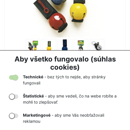
ZVONČEK NA MEDVEDE COGHLANS
Aby všetko fungovalo (súhlas
7,50 €
7,90 €
cookies)
Technické
- bez tých to nejde, aby stránky
fungovali
Štatistické
- aby sme vedeli, čo na webe robíte a
mohli to zlepšovať
DORUČENIE
OVERENÝ
TOVARU AŽ K
OBCHOD
Marketingové
- aby sme Vás neobťažovali
VÁM DOMOV
NA HEUREKA.SK
reklamou