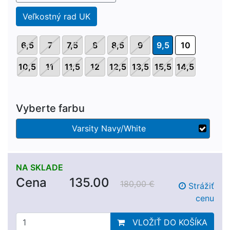
Veľkostný rad UK
6,5
7
7,5
8
8,5
9
9,5
10
10,5
11
11,5
12
12,5
13,5
15,5
14,5
Vyberte farbu
Varsity Navy/White
NA SKLADE
Cena
135.00
180,00 €
Strážiť
cenu
VLOŽIŤ DO KOŠÍKA