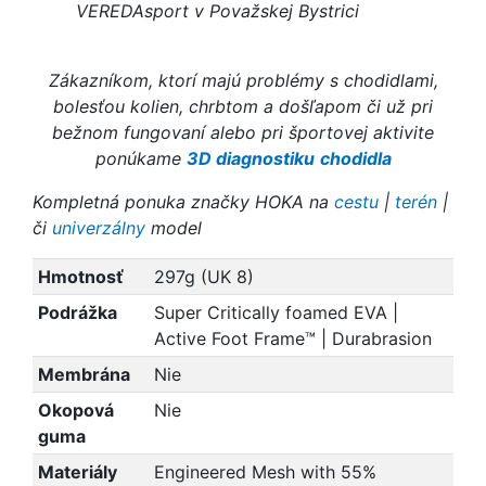
VEREDAsport v Považskej Bystrici
Zákazníkom, ktorí majú problémy s chodidlami,
bolesťou kolien, chrbtom a došľapom či už pri
bežnom fungovaní alebo pri športovej aktivite
ponúkame
3D diagnostiku
chodidla
Kompletná ponuka značky HOKA na
cestu
|
terén
|
či
univerzálny
model
Hmotnosť
297g (UK 8)
Podrážka
Super Critically foamed EVA |
Active Foot Frame™ | Durabrasion
Membrána
Nie
Okopová
Nie
guma
Materiály
Engineered Mesh with 55%