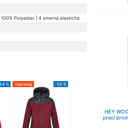
00% Polyester | 4 smerná elasticita
54 %
Výpredaj
-50 %
HEY WOO
prací pros