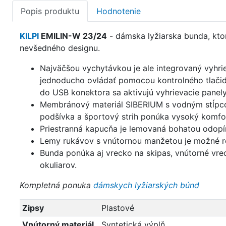
Popis produktu
Hodnotenie
KILPI
EMILIN-W 23/24
- d
ámska lyžiarska bunda, kto
nevšedného designu.
Najväčšou vychytávkou je ale integrovaný vyhri
jednoducho ovládať pomocou kontrolného tlači
do USB konektora sa aktivujú vyhrievacie panely
Membránový materiál SIBERIUM s vodným stĺpco
podšívka a športový strih ponúka vysoký komfo
Priestranná kapucňa je lemovaná bohatou odopí
Lemy rukávov s vnútornou manžetou je možné r
Bunda ponúka aj vrecko na skipas, vnútorné vrec
okuliarov.
Kompletná ponuka
dámskych lyžiarských búnd
Zipsy
Plastové
Vnútorný materiál
Syntetická výplň