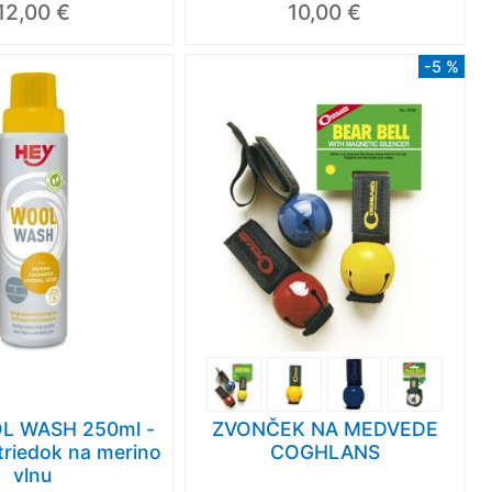
12,00 €
10,00 €
-5 %
Výpredaj
-64 %
Výpre
L WASH 250ml -
ZVONČEK NA MEDVEDE
triedok na merino
COGHLANS
vlnu