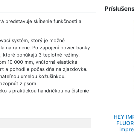
Príslušen
rá predstavuje skĺbenie funkčnosti a
evací systém, ktorý je možné
dla na ramene.
Po zapojení power banky
, ktoré ponúkajú 3 teplotné režimy.
m 10 000 mm, vnútorná elastická
rt a pohodlie počas dňa na zjazdovke.
nateľnou umelou kožušinkou.
ozopnúť zipsom.
ko s praktickou handričkou na čistenie
HEY IM
FLUOR
impre