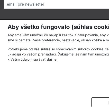
Aby všetko fungovalo (súhlas cook
O nás
Pre zákazní
Prečo nakupovať u nás
Ako nakupo
Aby sme Vám umožnili čo najlepší zážitok z nakupovania, aby 
sme si pamätali Vaše preferencie, nastavenie, obsah košíka a m
Kto sme
Spôsoby pla
Potrebujeme od Vás súhlas so spracovaním súborov cookies, te
Kontakty
Obchodné p
ukladajú vo vašom prehliadači. Ďakujeme, že nám tým umožníte
Registrácia 
k Vašim údajom správať slušne.
Postup pri re
Ochrana oso
© 2018 VEREDA SPORT. Vše