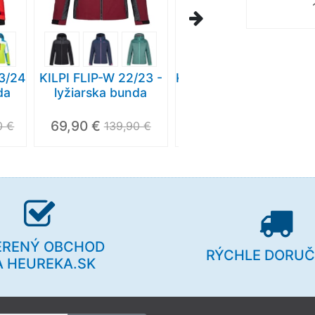
3/24
KILPI FLIP-W 22/23 -
KILPI LENA-W 23/24 -
da
lyžiarska bunda
lyžiarska bunda s
vyhrievaním
69,90 €
279,90 €
0 €
139,90 €
ERENÝ OBCHOD
RÝCHLE DORUČ
A HEUREKA.SK