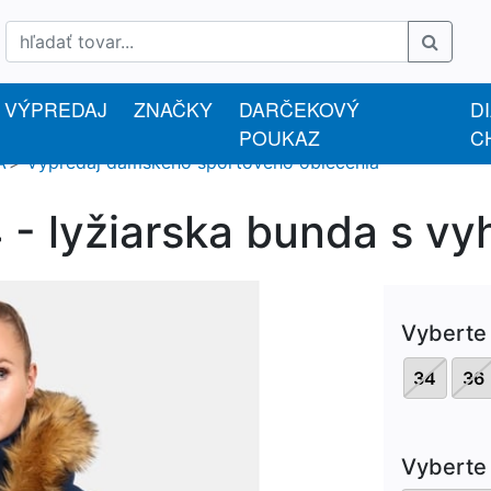
VÝPREDAJ
ZNAČKY
DARČEKOVÝ
D
POUKAZ
C
A
Výpredaj dámskeho športového oblečenia
- lyžiarska bunda s vy
Vyberte
34
36
Vyberte 