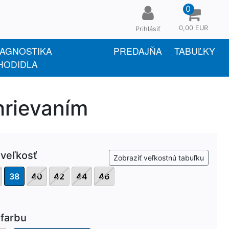
0
0,00 EUR
Prihlásiť
IAGNOSTIKA
PREDAJŇA
TABUĽKY
HODIDLA
hrievaním
 veľkosť
Zobraziť veľkostnú tabuľku
38
40
42
44
46
farbu