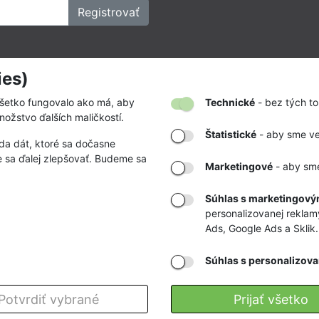
Registrovať
ies)
kov
Firmy a organizácie
vať
Zákazky na mieru
všetko fungovalo ako má, aby
Technické
- bez tých to
nožstvo ďalších maličkostí.
tby a doručenia
Partnerstvá a spolupráca
Štatistické
- aby sme ved
da dát, ktoré sa dočasne
odmienky
 sa ďalej zlepšovať. Budeme sa
Marketingové
- aby sme
a zľavy
klamácii a vrátení
Súhlas s marketingovým
personalizovanej reklam
bných údajov
Ads, Google Ads a Sklik.
Súhlas s personalizova
Potvrdiť vybrané
Prijať všetko
tky práva vyhradené.
Kontaktujte nás
v prípade otázok alebo problémov s