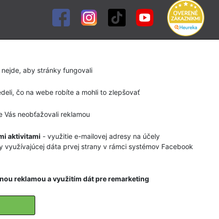
Služby
Diagnostika chodidla
 nejde, aby stránky fungovali
Servis lyží a snowboardov
eli, čo na webe robíte a mohli to zlepšovať
Bootfitting (formovanie lyžiarok)
 Vás neobťažovali reklamou
Rozltáčanie turistickej obuvi
Požičovňa detských lyží a lyžiarok
i aktivitami
- využitie e-mailovej adresy na účely
y využívajúcej dáta prvej strany v rámci systémov Facebook
Požičovňa Skialpovej výstroje
Požičovňa Via Ferratovej výstroje
nou reklamou a využitím dát pre remarketing
 prezeraním našich stránok.