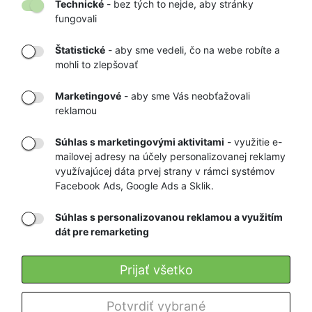
Technické
- bez tých to nejde, aby stránky
fungovali
Štatistické
- aby sme vedeli, čo na webe robíte a
mohli to zlepšovať
DORUČENIE
OVERENÝ
TOVARU AŽ K
OBCHOD
Marketingové
- aby sme Vás neobťažovali
VÁM DOMOV
NA HEUREKA.SK
reklamou
Súhlas s marketingovými aktivitami
- využitie e-
mailovej adresy na účely personalizovanej reklamy
RÝCHLE
GARANCIA
využívajúcej dáta prvej strany v rámci systémov
Facebook Ads, Google Ads a Sklik.
DORUČENIE
NAJNIŽŠÍCH CIEN
Súhlas s personalizovanou reklamou a využitím
dát pre remarketing
Registrovať
Prijať všetko
O nás
Potvrdiť vybrané