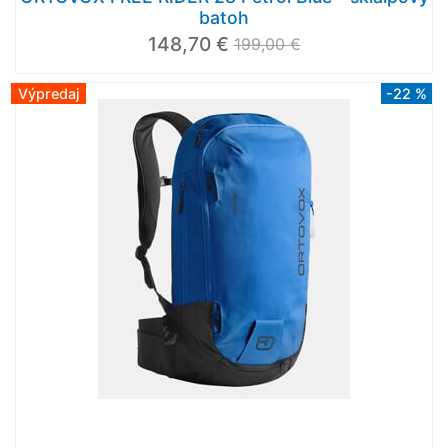
batoh
148,70 €
199,00 €
Výpredaj
-22 %