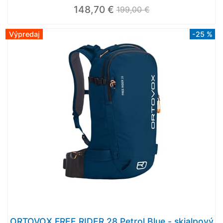
148,70 €
199,00 €
Výpredaj
-25 %
ORTOVOX FREE RIDER 28 Petrol Blue - skialpový