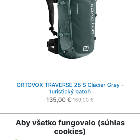
ORTOVOX TRAVERSE 28 S Glacier Grey -
turistický batoh
135,00 €
159,00 €
Aby všetko fungovalo (súhlas
1
2
3
cookies)
Načítať ďalej