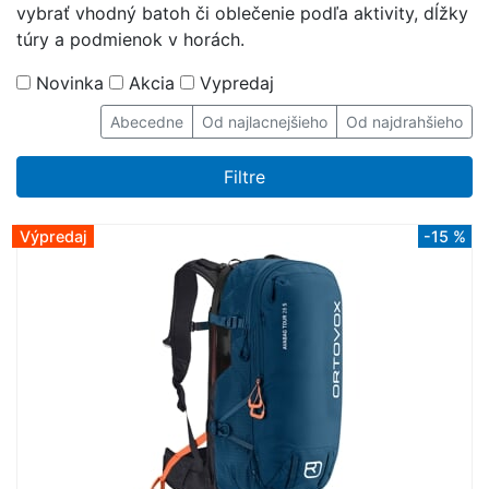
vybrať vhodný batoh či oblečenie podľa aktivity, dĺžky
túry a podmienok v horách.
Novinka
Akcia
Vypredaj
Abecedne
Od najlacnejšieho
Od najdrahšieho
Filtre
Výpredaj
-15 %