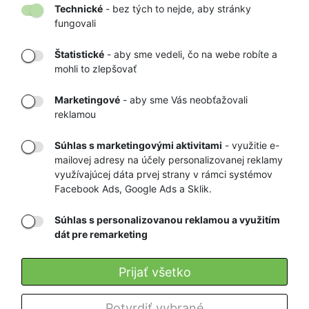
Technické
- bez tých to nejde, aby stránky
fungovali
Štatistické
- aby sme vedeli, čo na webe robíte a
mohli to zlepšovať
DORUČENIE
OVERENÝ
TOVARU AŽ K
OBCHOD
Marketingové
- aby sme Vás neobťažovali
VÁM DOMOV
NA HEUREKA.SK
reklamou
Súhlas s marketingovými aktivitami
- využitie e-
mailovej adresy na účely personalizovanej reklamy
RÝCHLE
GARANCIA
využívajúcej dáta prvej strany v rámci systémov
Facebook Ads, Google Ads a Sklik.
DORUČENIE
NAJNIŽŠÍCH CIEN
Súhlas s personalizovanou reklamou a využitím
dát pre remarketing
Registrovať
Prijať všetko
O nás
Potvrdiť vybrané