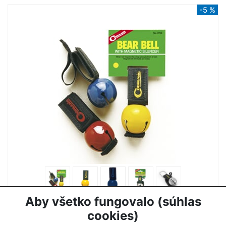
-5 %
ZVONČEK NA MEDVEDE COGHLANS
Aby všetko fungovalo (súhlas
7,50 €
7,90 €
cookies)