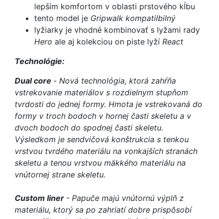
lepším komfortom v oblasti prstového kĺbu
tento model je
Gripwalk kompatilbilný
lyžiarky je vhodné kombinovať s lyžami rady
Hero
ale aj kolekciou on piste lyží
React
Technológie:
Dual core
-
Nová technológia, ktorá zahŕňa
vstrekovanie materiálov s rozdielnym stupňom
tvrdosti do jednej formy. Hmota je vstrekovaná do
formy v troch bodoch v hornej časti skeletu a v
dvoch bodoch do spodnej časti skeletu.
Výsledkom je sendvičová konštrukcia s tenkou
vrstvou tvrdého materiálu na vonkajších stranách
skeletu a tenou vrstvou mäkkého materiálu na
vnútornej strane skeletu.
Custom liner
-
Papuče majú vnútornú výplň z
materiálu, ktorý sa po zahriatí dobre prispôsobí