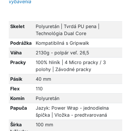
vybavenia
Skelet
Polyuretán | Tvrdá PU pena |
Technológia Dual Core
Podrážka
Kompatibilná s Gripwalk
Váha
2130g - polpár veľ. 26,5
Pracky
100% hliník | 4 Micro pracky / 3
polohy | Závodné pracky
Pásik
40 mm
Flex
110
Komín
Polyuretán
Papuča
Jazyk: Power Wrap - jednodielna
špička | Vložka - predtvarovaná
Šírka
100 mm