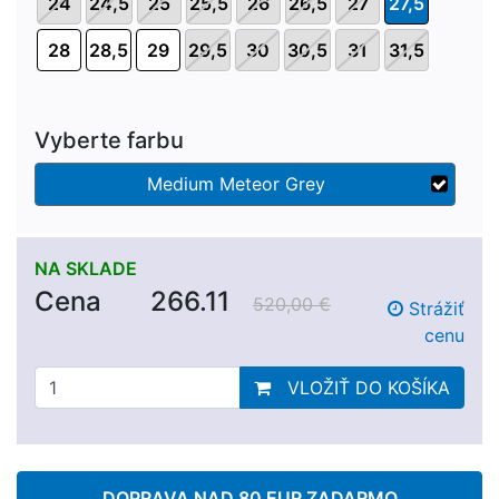
24
24,5
25
25,5
26
26,5
27
27,5
28
28,5
29
29,5
30
30,5
31
31,5
Vyberte farbu
Medium Meteor Grey
NA SKLADE
Cena
266.11
520,00 €
Strážiť
cenu
VLOŽIŤ DO KOŠÍKA
DOPRAVA NAD 80 EUR ZADARMO