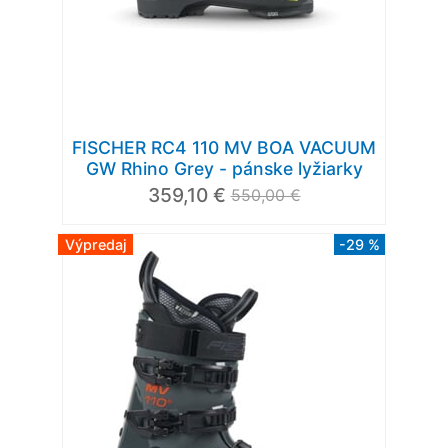
FISCHER RC4 110 MV BOA VACUUM
GW Rhino Grey - pánske lyžiarky
359,10 €
550,00 €
Výpredaj
-29 %