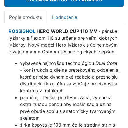
Popis produktu
Hodnotenie
ROSSIGNOL
HERO WORLD CUP 110
MV
- pánske
lyžiarky s flexom 110 sú určené pre veľmi dobrých
lyžiarov. Nový model Hero lyžiarok s úplne novým
dizajnom a množstvom technologických zlepšení.
vybavené najnovšou technológiou
Dual Core
-
konštrukcia z dielne pretekového oddelenia,
ktorá prináša dynamické reakcie a presnejšiu
distribúciu flexu, čím sa zvyšuje precíznosť a
kontrola v oblúkoch
papuča je tenšia, predtvarovaná, vyplnená
extra hustou penou aby lepšie sadla už na
prvé obutie spolu s anatomicky tvarovaným
skeletom
šírka kopyta je 100 mm čo je stredný strih s