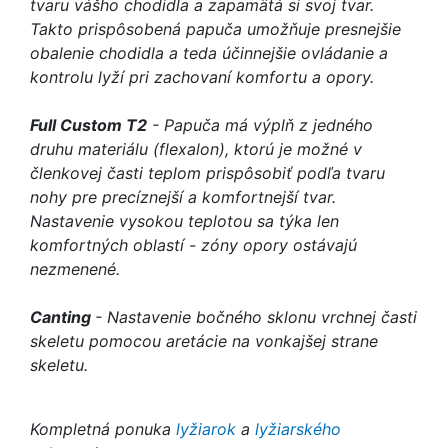
tvaru vášho chodidla a zapamätá si svoj tvar.
Takto prispôsobená papuča umožňuje presnejšie
obalenie chodidla a teda účinnejšie ovládanie a
kontrolu lyží pri zachovaní komfortu a opory.
Full Custom T2
- P
apuča má výplň z jedného
druhu materiálu (flexalon), ktorú je možné v
členkovej časti teplom prispôsobiť podľa tvaru
nohy pre precíznejší a komfortnejší tvar.
Nastavenie vysokou teplotou sa týka len
komfortných oblastí - zóny opory ostávajú
nezmenené.
Canting
- Nastavenie bočného sklonu vrchnej časti
skeletu pomocou aretácie na vonkajšej strane
skeletu.
Kompletná ponuka
lyžiarok
a
lyžiarského