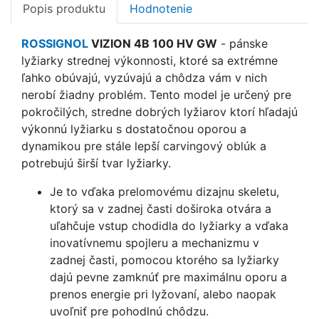
Popis produktu
Hodnotenie
ROSSIGNOL
VIZION 4B 100 HV GW
-
pánske
lyžiarky strednej výkonnosti, ktoré sa extrémne
ľahko obúvajú, vyzúvajú a chôdza vám v nich
nerobí žiadny problém. Tento model je určený pre
pokročilých, stredne dobrých lyžiarov ktorí hľadajú
výkonnú lyžiarku s dostatočnou oporou a
dynamikou pre stále lepší carvingový oblúk a
potrebujú širší tvar lyžiarky.
Je to vďaka prelomovému dizajnu skeletu,
ktorý sa v zadnej časti doširoka otvára a
uľahčuje vstup chodidla do lyžiarky a vďaka
inovatívnemu spojleru a mechanizmu v
zadnej časti, pomocou ktorého sa lyžiarky
dajú pevne zamknúť pre maximálnu oporu a
prenos energie pri lyžovaní, alebo naopak
uvoľniť pre pohodlnú chôdzu.