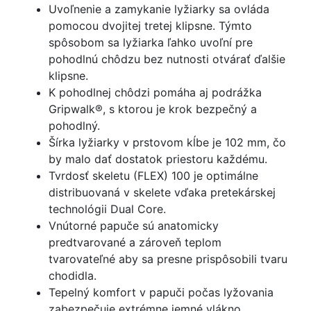
Uvoľnenie a zamykanie lyžiarky sa ovláda
pomocou dvojitej tretej klipsne. Týmto
spôsobom sa lyžiarka ľahko uvoľní pre
pohodlnú chôdzu bez nutnosti otvárať ďalšie
klipsne.
K pohodlnej chôdzi pomáha aj podrážka
Gripwalk®, s ktorou je krok bezpečný a
pohodlný.
Šírka lyžiarky v prstovom kĺbe je 102 mm, čo
by malo dať dostatok priestoru každému.
Tvrdosť skeletu (FLEX) 100 je optimálne
distribuovaná v skelete vďaka pretekárskej
technológii Dual Core.
Vnútorné papuče sú anatomicky
predtvarované a zároveň teplom
tvarovateľné aby sa presne prispôsobili tvaru
chodidla.
Tepelný komfort v papuči počas lyžovania
zabezpečuje extrémne jemné vlákno