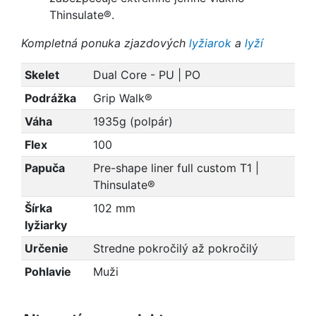
Thinsulate®.
Kompletná ponuka zjazdových
lyžiarok
a
lyží
Skelet
Dual Core - PU | PO
Podrážka
Grip Walk®
Váha
1935g (polpár)
Flex
100
Papuča
Pre-shape liner full custom T1 |
Thinsulate®
Šírka
102 mm
lyžiarky
Určenie
Stredne pokročilý až pokročilý
Pohlavie
Muži