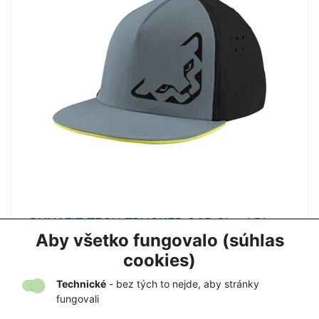
DYNAFIT TECH TRUCKER CAP Cloud Blue -
šiltovka
Aby všetko fungovalo (súhlas
27,90 €
37,00 €
cookies)
Technické
- bez tých to nejde, aby stránky
fungovali