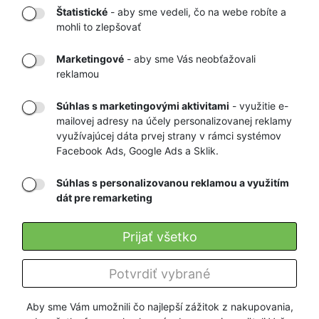
Štatistické
- aby sme vedeli, čo na webe robíte a
mohli to zlepšovať
DORUČENIE
OVERENÝ
TOVARU AŽ K
OBCHOD
Marketingové
- aby sme Vás neobťažovali
VÁM DOMOV
NA HEUREKA.SK
reklamou
Súhlas s marketingovými aktivitami
- využitie e-
mailovej adresy na účely personalizovanej reklamy
RÝCHLE
GARANCIA
využívajúcej dáta prvej strany v rámci systémov
Facebook Ads, Google Ads a Sklik.
DORUČENIE
NAJNIŽŠÍCH CIEN
Súhlas s personalizovanou reklamou a využitím
dát pre remarketing
Registrovať
Prijať všetko
O nás
Potvrdiť vybrané
Pre zákazníkov
Aby sme Vám umožnili čo najlepší zážitok z nakupovania,