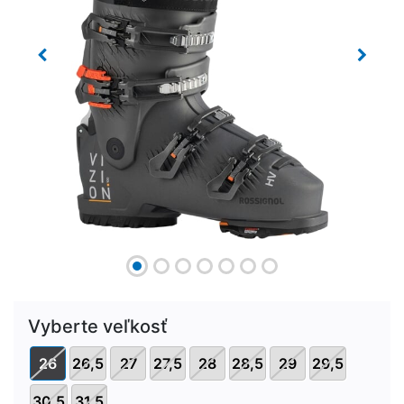
Previous
Next
Vyberte veľkosť
26
26,5
27
27,5
28
28,5
29
29,5
30,5
31,5