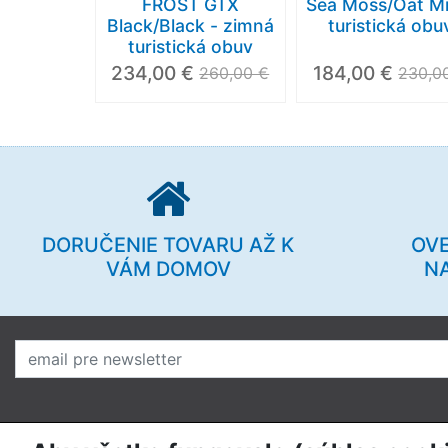
FROST GTX
Sea Moss/Oat Mi
Black/Black - zimná
turistická obu
turistická obuv
234,00 €
184,00 €
260,00 €
230,0
DORUČENIE TOVARU AŽ K
OV
VÁM DOMOV
N