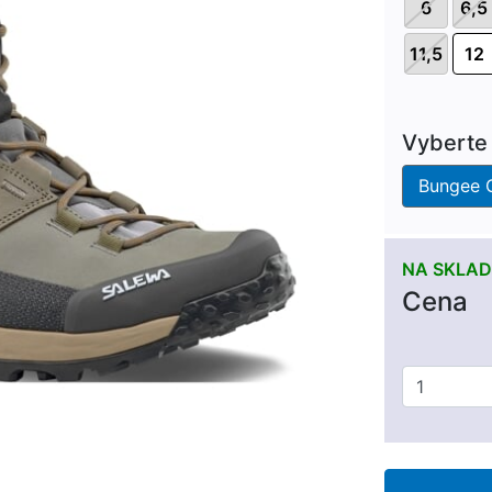
6
6,5
11,5
12
Vyberte 
Bungee 
NA SKLAD
Cena