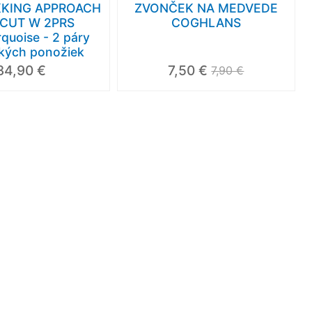
KKING APPROACH
ZVONČEK NA MEDVEDE
CUT W 2PRS
COGHLANS
quoise - 2 páry
ckých ponožiek
34,90 €
7,50 €
7,90 €
Výpredaj
-26 %
Akcia
-15 %
Akci
SALEWA ALP MATE
SALEWA MS ALP
S