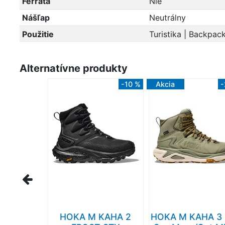
Ferrata
Nie
Nášľap
Neutrálny
Použitie
Turistika | Backpack
Alternatívne produkty
-10 %
Akcia
-
HOKA M KAHA 2
HOKA M KAHA 3