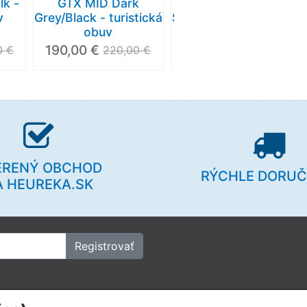
lk -
GTX MID Dark
SUPERWARM GTX
v
Grey/Black - turistická
Slate - turistická obuv
obuv
190,00 €
225,00 €
0 €
220,00 €
360,00 €
ERENÝ OBCHOD
RÝCHLE DORUČ
A HEUREKA.SK
Registrovať