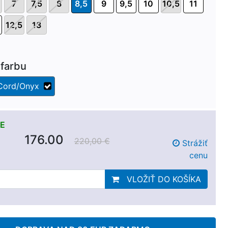
7
7,5
8
8,5
9
9,5
10
10,5
11
12,5
13
farbu
Cord/Onyx
E
176.00
220,00 €
Strážiť
cenu
VLOŽIŤ DO KOŠÍKA