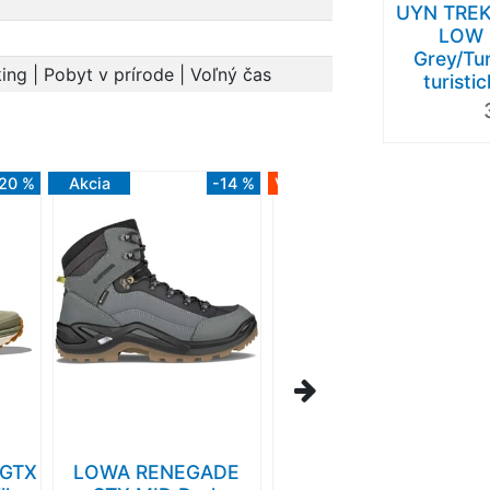
UYN TRE
LOW 
Grey/Tur
ing | Pobyt v prírode | Voľný čas
turisti
20 %
Akcia
-14 %
Výpredaj
-38 %
 GTX
LOWA RENEGADE
LOWA TIBET