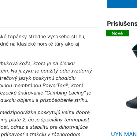
Príslušen
Nové
cké topánky stredne vysokého strihu,
dné na klasické horské túry ako aj
buková koža, ktorá je na členku
em. Na jazyku je použitý oderuvzdorný
strečový jazyk poskytnú chodidlu
dolnou membránou PowerTex®, ktorá
ezecké šnúrovanie "Climbing Lacing" je
dukciu objemu a prispôsobenie strihu.
 medzipodrážke poskytujú veľmi dobré
ng plate 2, čo je špeciálny termoplast
sť, odraz a stabilitu pre dlhotrvajúce
UYN MAN
priľnavosť a trakciu v rôznorodom