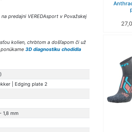
Anthrac
 na predajni VEREDAsport v Považskej
27,
sťou kolien, chrbtom a došľapom či už
te ponúkame
3D diagnostiku
chodidla
)
kker | Edging plate 2
- 1,8 mm