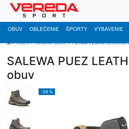
OBUV
OBLEČENIE
ŠPORTY
VYBAVENIE
OBUV
PÁNSKA OBUV
Pánska vysoká turistická
SALEWA PUEZ LEATHER
obuv
-20 %