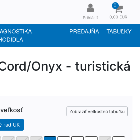
0
0,00 EUR
Prihlásiť
IAGNOSTIKA
PREDAJŇA
TABUĽKY
HODIDLA
rd/Onyx - turistická
 veľkosť
Zobraziť veľkostnú tabuľku
ý rad UK