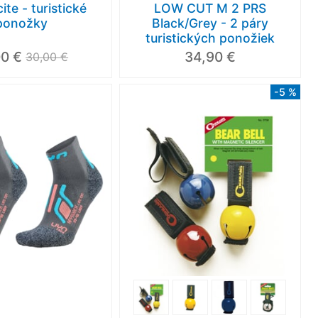
ite - turistické
LOW CUT M 2 PRS
ponožky
Black/Grey - 2 páry
turistických ponožiek
00 €
34,90 €
30,00 €
-5 %