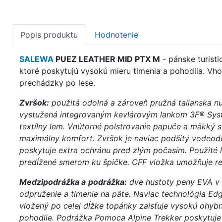
Popis produktu
Hodnotenie
SALEWA
PUEZ LEATHER MID PTX M
- pánske turisti
ktoré poskytujú vysokú mieru tlmenia a pohodlia. Vho
prechádzky po lese.
Zvršok:
použitá odolná a zároveň pružná talianska nu
vystužená integrovaným kevlárovým lankom 3F® Syst
textílny lem. Vnútorné polstrovanie papuče a mäkký 
maximálny komfort. Zvršok je naviac podšitý vodeo
poskytuje extra ochránu pred zlým počasím. Použité l
predĺžené smerom ku špičke. CFF vložka umožňuje re
Medzipodrážka a
podrážka:
dve hustoty peny EVA v
odpruženie a tlmenie na päte. Naviac technológia Edgi
vložený po celej dĺžke topánky zaisťuje vysokú ohybno
pohodlie. Podrážka Pomoca Alpine Trekker poskytuje 