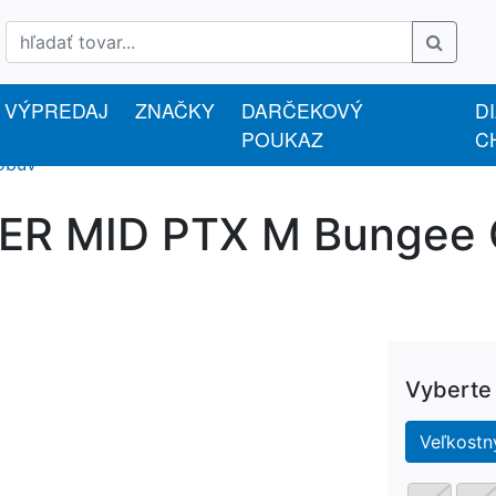
VÝPREDAJ
ZNAČKY
DARČEKOVÝ
D
POUKAZ
C
 obuv
 MID PTX M Bungee Co
Vyberte
Veľkostn