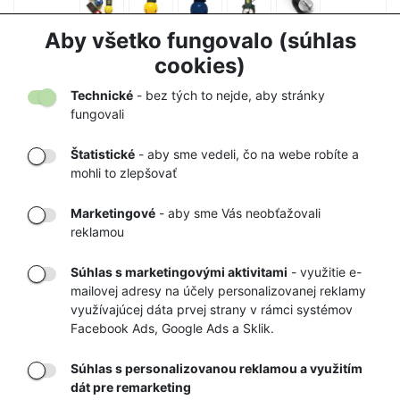
ZVONČEK NA MEDVEDE COGHLANS
Aby všetko fungovalo (súhlas
7,50 €
7,90 €
cookies)
Technické
- bez tých to nejde, aby stránky
fungovali
Štatistické
- aby sme vedeli, čo na webe robíte a
mohli to zlepšovať
DORUČENIE
OVERENÝ
TOVARU AŽ K
OBCHOD
Marketingové
- aby sme Vás neobťažovali
VÁM DOMOV
NA HEUREKA.SK
reklamou
Súhlas s marketingovými aktivitami
- využitie e-
mailovej adresy na účely personalizovanej reklamy
RÝCHLE
GARANCIA
využívajúcej dáta prvej strany v rámci systémov
Facebook Ads, Google Ads a Sklik.
DORUČENIE
NAJNIŽŠÍCH CIEN
Súhlas s personalizovanou reklamou a využitím
dát pre remarketing
Registrovať