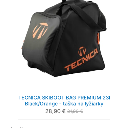
TECNICA SKIBOOT BAG PREMIUM 23l
Black/Orange - taška na lyžiarky
28,90 €
31,90 €