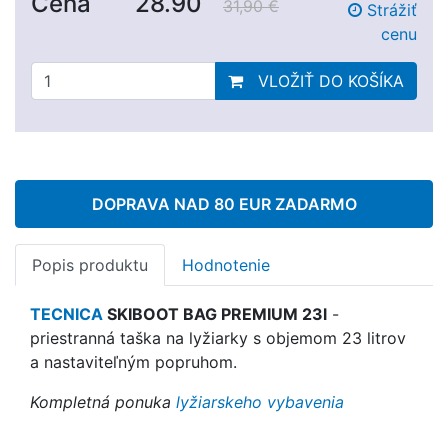
Cena
28.90
31,90 €
Strážiť
cenu
VLOŽIŤ DO KOŠÍKA
DOPRAVA NAD 80 EUR ZADARMO
Popis produktu
Hodnotenie
TECNICA
SKIBOOT BAG PREMIUM 23l
-
p
riestranná taška na lyžiarky s objemom 23 litrov
a nastaviteľným popruhom.
Kompletná ponuka
lyžiarskeho vybavenia