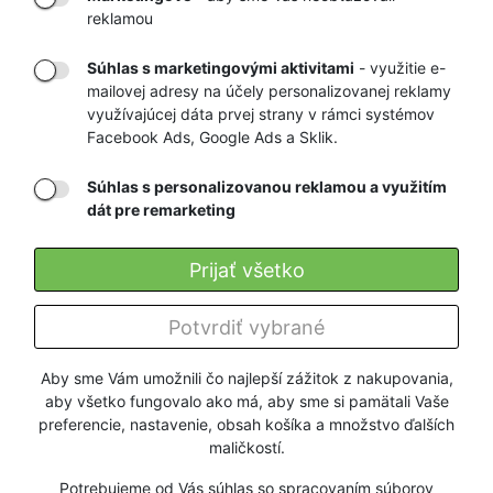
VÁM DOMOV
NA HEUREKA.SK
reklamou
Súhlas s marketingovými aktivitami
- využitie e-
mailovej adresy na účely personalizovanej reklamy
RÝCHLE
GARANCIA
využívajúcej dáta prvej strany v rámci systémov
Facebook Ads, Google Ads a Sklik.
DORUČENIE
NAJNIŽŠÍCH CIEN
Súhlas s personalizovanou reklamou a využitím
dát pre remarketing
Registrovať
Prijať všetko
O nás
Potvrdiť vybrané
Pre zákazníkov
Aby sme Vám umožnili čo najlepší zážitok z nakupovania,
aby všetko fungovalo ako má, aby sme si pamätali Vaše
Firmy a organizácie
preferencie, nastavenie, obsah košíka a množstvo ďalších
maličkostí.
Služby
Potrebujeme od Vás súhlas so spracovaním súborov