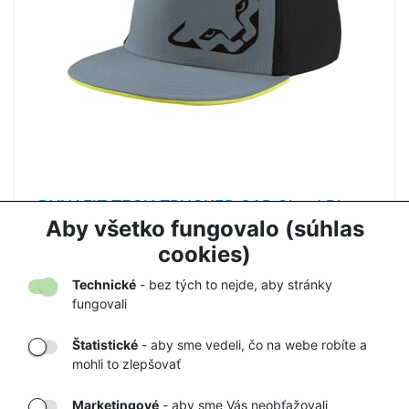
DYNAFIT TECH TRUCKER CAP Cloud Blue -
šiltovka
Aby všetko fungovalo (súhlas
27,90 €
37,00 €
cookies)
Technické
- bez tých to nejde, aby stránky
fungovali
Štatistické
- aby sme vedeli, čo na webe robíte a
mohli to zlepšovať
DORUČENIE
OVERENÝ
TOVARU AŽ K
OBCHOD
Marketingové
- aby sme Vás neobťažovali