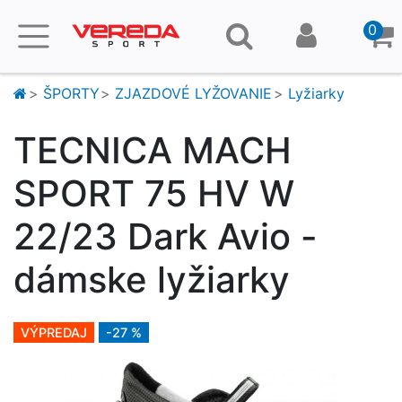
0
ŠPORTY
ZJAZDOVÉ LYŽOVANIE
Lyžiarky
TECNICA MACH
SPORT 75 HV W
22/23 Dark Avio -
dámske lyžiarky
VÝPREDAJ
-27 %