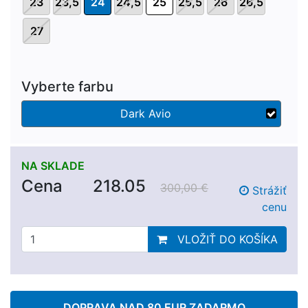
23
23,5
24
24,5
25
25,5
26
26,5
27
Vyberte farbu
Dark Avio
NA SKLADE
Cena
218.05
300,00 €
Strážiť
cenu
VLOŽIŤ DO KOŠÍKA
DOPRAVA NAD 80 EUR ZADARMO