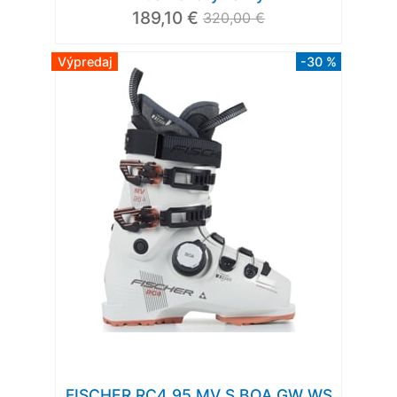
189,10 €
320,00 €
Výpredaj
-30 %
FISCHER RC4 95 MV S BOA GW WS