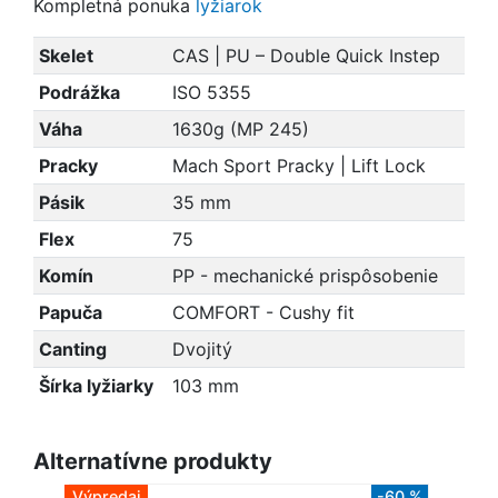
Kompletná ponuka
lyžiarok
Skelet
CAS | PU – Double Quick Instep
Podrážka
ISO 5355
Váha
1630g (MP 245)
Pracky
Mach Sport Pracky | Lift Lock
Pásik
35 mm
Flex
75
Komín
PP - mechanické prispôsobenie
Papuča
COMFORT - Cushy fit
Canting
Dvojitý
Šírka lyžiarky
103 mm
Alternatívne produkty
Výpredaj
-60 %