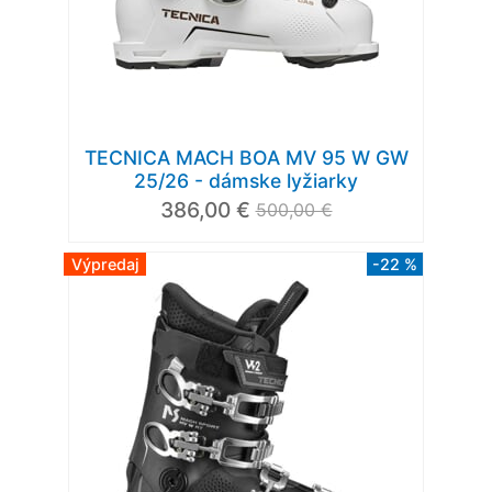
TECNICA MACH BOA MV 95 W GW
25/26 - dámske lyžiarky
386,00 €
500,00 €
Výpredaj
-22 %