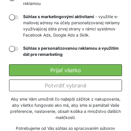
VÁM DOMOV
NA HEUREKA.SK
reklamou
Súhlas s marketingovými aktivitami
- využitie e-
mailovej adresy na účely personalizovanej reklamy
RÝCHLE
GARANCIA
využívajúcej dáta prvej strany v rámci systémov
Facebook Ads, Google Ads a Sklik.
DORUČENIE
NAJNIŽŠÍCH CIEN
Súhlas s personalizovanou reklamou a využitím
dát pre remarketing
Registrovať
Prijať všetko
O nás
Potvrdiť vybrané
Pre zákazníkov
Aby sme Vám umožnili čo najlepší zážitok z nakupovania,
aby všetko fungovalo ako má, aby sme si pamätali Vaše
Firmy a organizácie
preferencie, nastavenie, obsah košíka a množstvo ďalších
maličkostí.
Služby
Potrebujeme od Vás súhlas so spracovaním súborov