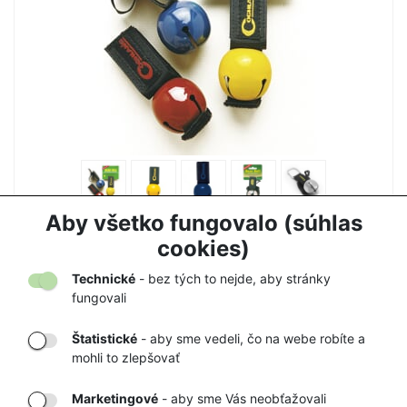
ZVONČEK NA MEDVEDE COGHLANS
Aby všetko fungovalo (súhlas
7,50 €
7,90 €
cookies)
Technické
- bez tých to nejde, aby stránky
fungovali
Štatistické
- aby sme vedeli, čo na webe robíte a
mohli to zlepšovať
DORUČENIE
OVERENÝ
TOVARU AŽ K
OBCHOD
Marketingové
- aby sme Vás neobťažovali