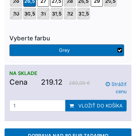
26
26,5
27
27,5
28
28,5
29
29,5
30
30,5
31
31,5
32
32,5
Vyberte farbu
Grey
NA SKLADE
Cena
219.12
280,00 €
Strážiť
cenu
VLOŽIŤ DO KOŠÍKA
DOPRAVA NAD 80 EUR ZADARMO