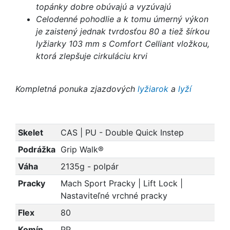
topánky dobre obúvajú a vyzúvajú
Celodenné pohodlie a k tomu úmerný výkon
je zaistený jednak tvrdosťou 80 a tiež šírkou
lyžiarky 103 mm s Comfort Celliant vložkou,
ktorá zlepšuje cirkuláciu krvi
Kompletná ponuka zjazdových
lyžiarok
a
lyží
Skelet
CAS | PU - Double Quick Instep
Podrážka
Grip Walk®
Váha
2135g - polpár
Pracky
Mach Sport Pracky | Lift Lock |
Nastaviteľné vrchné pracky
Flex
80
Komín
PP