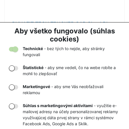
DYNAFIT TECH TRUCKER CAP Cloud Blue -
šiltovka
Aby všetko fungovalo (súhlas
27,90 €
37,00 €
cookies)
Technické
- bez tých to nejde, aby stránky
fungovali
Štatistické
- aby sme vedeli, čo na webe robíte a
mohli to zlepšovať
DORUČENIE
OVERENÝ
TOVARU AŽ K
OBCHOD
Marketingové
- aby sme Vás neobťažovali
VÁM DOMOV
NA HEUREKA.SK
reklamou
Súhlas s marketingovými aktivitami
- využitie e-
mailovej adresy na účely personalizovanej reklamy
RÝCHLE
GARANCIA
využívajúcej dáta prvej strany v rámci systémov
Facebook Ads, Google Ads a Sklik.
DORUČENIE
NAJNIŽŠÍCH CIEN