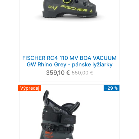
FISCHER RC4 110 MV BOA VACUUM
GW Rhino Grey - pánske lyžiarky
359,10 €
550,00 €
Výpredaj
-29 %