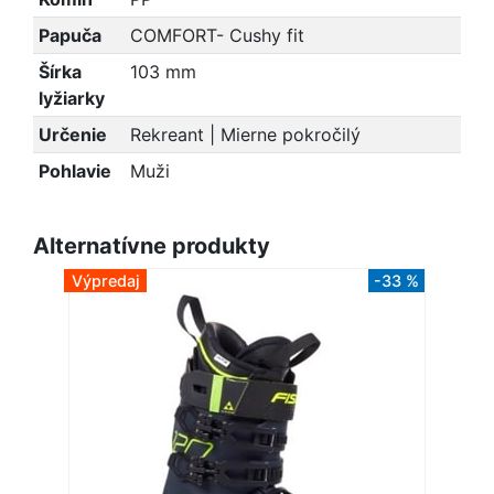
Papuča
COMFORT- Cushy fit
Šírka
103 mm
lyžiarky
Určenie
Rekreant | Mierne pokročilý
Pohlavie
Muži
Alternatívne produkty
Výpredaj
-33 %