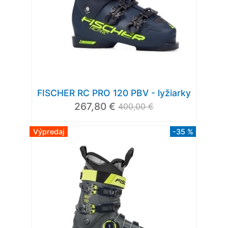
FISCHER RC PRO 120 PBV - lyžiarky
267,80 €
400,00 €
Výpredaj
-35 %