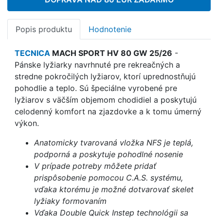
Popis produktu
Hodnotenie
TECNICA
MACH SPORT HV 80 GW 25/26
-
Pánske lyžiarky navrhnuté pre rekreačných a
stredne pokročilých lyžiarov, ktorí uprednostňujú
pohodlie a teplo. Sú špeciálne vyrobené pre
lyžiarov s väčším objemom chodidiel a poskytujú
celodenný komfort na zjazdovke a k tomu úmerný
výkon.
Anatomicky tvarovaná vložka NFS je teplá,
podporná a poskytuje pohodlné nosenie
V prípade potreby môžete pridať
prispôsobenie pomocou C.A.S. systému,
vďaka ktorému je možné dotvarovať skelet
lyžiaky formovaním
Vďaka Double Quick Instep technológii sa