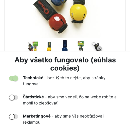
ZVONČEK NA MEDVEDE COGHLANS
Aby všetko fungovalo (súhlas
7,50 €
7,90 €
cookies)
Technické
- bez tých to nejde, aby stránky
fungovali
Štatistické
- aby sme vedeli, čo na webe robíte a
mohli to zlepšovať
DORUČENIE
OVERENÝ
TOVARU AŽ K
OBCHOD
Marketingové
- aby sme Vás neobťažovali
VÁM DOMOV
NA HEUREKA.SK
reklamou