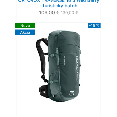
ORTOVOX TRAVERSE 18 S Wild Berry
- turistický batoh
109,00 €
130,00 €
Nové
-15 %
Akcia