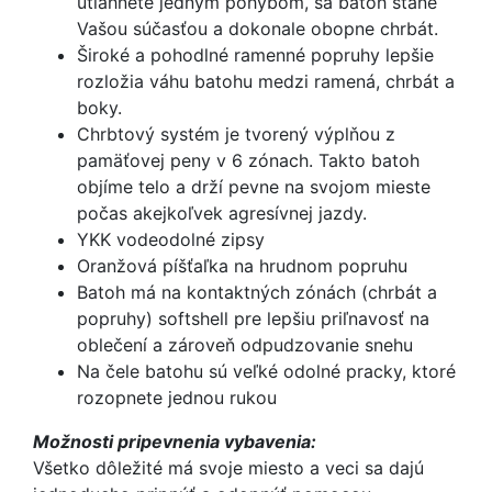
utiahnete jedným pohybom, sa batoh stane
Vašou súčasťou a dokonale obopne chrbát.
Široké a pohodlné ramenné popruhy lepšie
rozložia váhu batohu medzi ramená, chrbát a
boky.
Chrbtový systém je tvorený výplňou z
pamäťovej peny v 6 zónach. Takto batoh
objíme telo a drží pevne na svojom mieste
počas akejkoľvek agresívnej jazdy.
YKK vodeodolné zipsy
Oranžová píšťaľka na hrudnom popruhu
Batoh má na kontaktných zónách (chrbát a
popruhy) softshell pre lepšiu priľnavosť na
oblečení a zároveň odpudzovanie snehu
Na čele batohu sú veľké odolné pracky, ktoré
rozopnete jednou rukou
Možnosti pripevnenia vybavenia:
Všetko dôležité má svoje miesto a veci sa dajú