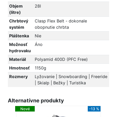
Objem
28l
(litre)
Chrbtový
Clasp Flex Belt - dokonale
systém
obopnutie chrbta
Pláštenka
Nie
Možnosť
Áno
hydrovaku
Materiál
Polyamid 400D (PFC Free)
Hmotnosť
1150g
Rozmery
Lyžovanie | Snowboarding | Freeride
| Skialp | Bežky | Turistika
Alternatívne produkty
Nové
-13 %