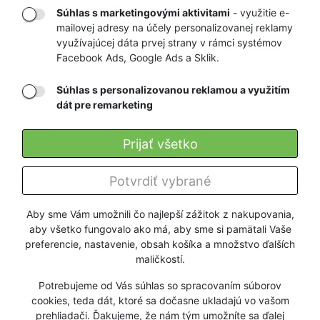
Súhlas s marketingovými aktivitami
- využitie e-
mailovej adresy na účely personalizovanej reklamy
RÝCHLE
GARANCIA
využívajúcej dáta prvej strany v rámci systémov
Facebook Ads, Google Ads a Sklik.
DORUČENIE
NAJNIŽŠÍCH CIEN
Súhlas s personalizovanou reklamou a využitím
dát pre remarketing
Registrovať
Prijať všetko
O nás
Potvrdiť vybrané
Pre zákazníkov
Aby sme Vám umožnili čo najlepší zážitok z nakupovania,
aby všetko fungovalo ako má, aby sme si pamätali Vaše
Firmy a organizácie
preferencie, nastavenie, obsah košíka a množstvo ďalších
maličkostí.
Služby
Potrebujeme od Vás súhlas so spracovaním súborov
cookies, teda dát, ktoré sa dočasne ukladajú vo vašom
prehliadači. Ďakujeme, že nám tým umožníte sa ďalej