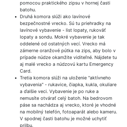
pomocou praktického zipsu v hornej časti
batohu.
Druhá komora slúži ako lavínové
bezpečnostné vrecko. Sú tu priehradky na
lavínové vybavenie - list lopaty, rukoväť
lopaty a sondu. Mokré vybavenie je tak
oddelené od ostatných vecí. Vrecko má
zámerne oranžové pútka na zips, aby bolo v
prípade núdze okamžite viditeľné. Nájdete tu
aj malé vrecko a núdzovú kartu Emergency
Card.
Tretia komora slúži na uloženie "aktívneho
vybavenia" - rukavice, čiapka, kukla, okuliare
a ďalšie veci. Vybavenie je po ruke a
nemusíte otvárať celý batoh. Na bedrovom
páse sa nachádza aj vrecko, ktoré je vhodné
na mobilný telefón, fotoaparát alebo kameru.
V spodnej časti batohu je možné uchytiť
prilbu.