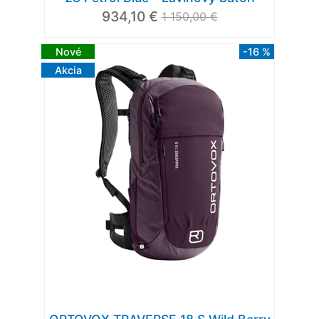
934,10 €
1 150,00 €
Nové
-16 %
Akcia