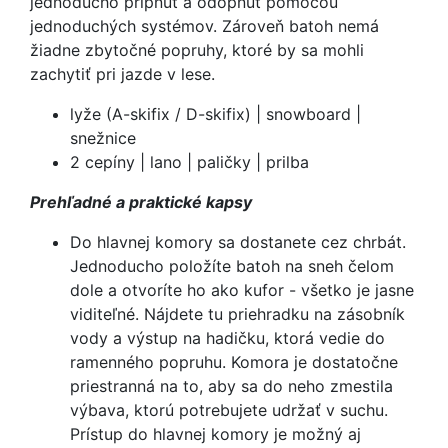
jednoducho pripnúť a odopnúť pomocou
jednoduchých systémov. Zároveň batoh nemá
žiadne zbytočné popruhy, ktoré by sa mohli
zachytiť pri jazde v lese.
lyže (A-skifix / D-skifix) | snowboard |
snežnice
2 cepíny | lano | paličky | prilba
Prehľadné a praktické kapsy
Do hlavnej komory sa dostanete cez chrbát.
Jednoducho položíte batoh na sneh čelom
dole a otvoríte ho ako kufor - všetko je jasne
viditeľné. Nájdete tu priehradku na zásobník
vody a výstup na hadičku, ktorá vedie do
ramenného popruhu. Komora je dostatočne
priestranná na to, aby sa do neho zmestila
výbava, ktorú potrebujete udržať v suchu.
Prístup do hlavnej komory je možný aj