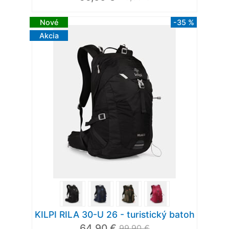
Nové
-35 %
Akcia
KILPI RILA 30-U 26 - turistický batoh
64,90 €
99,90 €